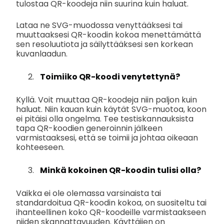
tulostaa QR-koodeja niin suurina kuin haluat.
Lataa ne SVG-muodossa venyttääksesi tai
muuttaaksesi QR-koodin kokoa menettämättä
sen resoluutiota ja säilyttääksesi sen korkean
kuvanlaadun.
Toimiiko QR-koodi venytettynä?
Kyllä. Voit muuttaa QR-koodeja niin paljon kuin
haluat. Niin kauan kuin käytät SVG-muotoa, koon
ei pitäisi olla ongelma. Tee testiskannauksista
tapa QR-koodien generoinnin jälkeen
varmistaaksesi, että se toimii ja johtaa oikeaan
kohteeseen.
Minkä kokoinen QR-koodin tulisi olla?
Vaikka ei ole olemassa varsinaista tai
standardoitua QR-koodin kokoa, on suositeltu tai
ihanteellinen koko QR-koodeille varmistaakseen
niiden skannattavuuden. Käyttäjien on