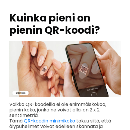
Kuinka pieni on
pienin QR-koodi?
Vaikka QR-koodeilla ei ole enimmäiskokoa,
pienin koko, jonka ne voivat olla, on 2 x 2
senttimetriä.
Tämä
QR-koodin minimikoko
takuu siitä, että
älypuhelimet voivat edelleen skannata ja