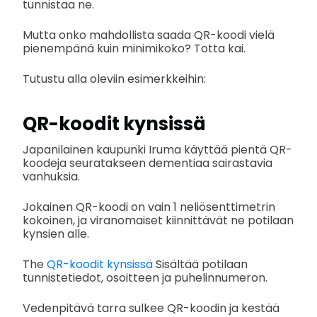
tunnistaa ne.
Mutta onko mahdollista saada QR-koodi vielä
pienempänä kuin minimikoko? Totta kai.
Tutustu alla oleviin esimerkkeihin:
QR-koodit kynsissä
Japanilainen kaupunki Iruma käyttää pientä QR-
koodeja seuratakseen dementiaa sairastavia
vanhuksia.
Jokainen QR-koodi on vain 1 neliösenttimetrin
kokoinen, ja viranomaiset kiinnittävät ne potilaan
kynsien alle.
The
QR-koodit kynsissä
Sisältää potilaan
tunnistetiedot, osoitteen ja puhelinnumeron.
Vedenpitävä tarra sulkee QR-koodin ja kestää