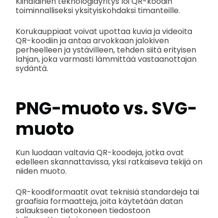
Kiinalainen teknologiayritys loi QR-koodin
toiminnalliseksi yksityiskohdaksi timanteille.
Korukauppiaat voivat upottaa kuvia ja videoita
QR-koodiin ja antaa arvokkaan jalokiven
perheelleen ja ystävilleen, tehden siitä erityisen
lahjan, joka varmasti lämmittää vastaanottajan
sydäntä.
PNG-muoto vs. SVG-
muoto
Kun luodaan valtavia QR-koodeja, jotka ovat
edelleen skannattavissa, yksi ratkaiseva tekijä on
niiden muoto.
QR-koodiformaatit ovat teknisiä standardeja tai
graafisia formaatteja, joita käytetään datan
salaukseen tietokoneen tiedostoon