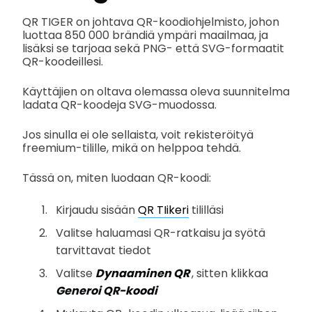
QR TIGER on johtava QR-koodiohjelmisto, johon
luottaa 850 000 brändiä ympäri maailmaa, ja
lisäksi se tarjoaa sekä PNG- että SVG-formaatit
QR-koodeillesi.
Käyttäjien on oltava olemassa oleva suunnitelma
ladata QR-koodeja SVG-muodossa.
Jos sinulla ei ole sellaista, voit rekisteröityä
freemium-tilille, mikä on helppoa tehdä.
Tässä on, miten luodaan QR-koodi:
Kirjaudu sisään
QR TIikeri
tililläsi
Valitse haluamasi QR-ratkaisu ja syötä
tarvittavat tiedot
Valitse
Dynaaminen QR
, sitten klikkaa
Generoi QR-koodi