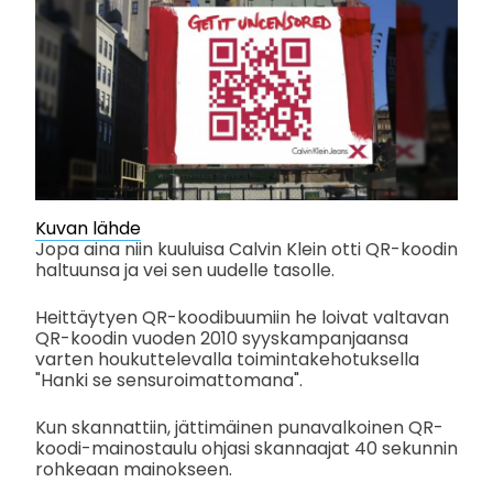
Kuvan lähde
Jopa aina niin kuuluisa Calvin Klein otti QR-koodin
haltuunsa ja vei sen uudelle tasolle.
Heittäytyen QR-koodibuumiin he loivat valtavan
QR-koodin vuoden 2010 syyskampanjaansa
varten houkuttelevalla toimintakehotuksella
"Hanki se sensuroimattomana".
Kun skannattiin, jättimäinen punavalkoinen QR-
koodi-mainostaulu ohjasi skannaajat 40 sekunnin
rohkeaan mainokseen.