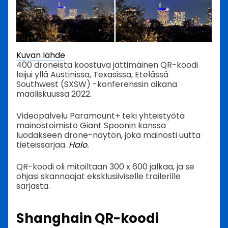
Kuvan lähde
400 droneista koostuva jättimäinen QR-koodi
leijui yllä Austinissa, Texasissa, Etelässä
Southwest (SXSW) -konferenssin aikana
maaliskuussa 2022.
Videopalvelu Paramount+ teki yhteistyötä
mainostoimisto Giant Spoonin kanssa
luodakseen drone-näytön, joka mainosti uutta
tieteissarjaa.
Halo.
QR-koodi oli mitoiltaan 300 x 600 jalkaa, ja se
ohjasi skannaajat eksklusiiviselle trailerille
sarjasta.
Shanghain QR-koodi