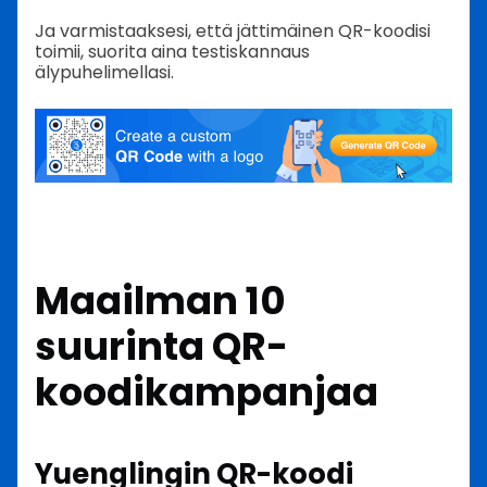
Ja varmistaaksesi, että jättimäinen QR-koodisi
toimii, suorita aina testiskannaus
älypuhelimellasi.
Maailman 10
suurinta QR-
koodikampanjaa
Yuenglingin QR-koodi