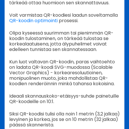
tärkeää ottaa huomioon sen skannattavuus.
Voit varmistaa QR-koodiesi laadun soveltamalla
QR-koodin optimointi
prosessi.
Olipa kyseessä suurimman tai pienimmän QR-
koodin tulostaminen, on tärkeää tulostaa se
korkealaatuisena, jotta älypuhelimet voivat
edelleen tunnistaa sen skannatessaan.
Kun luot valtavan QR-koodin, paras vaihtoehto
on ladata QR-koodi SVG-muodossa (Scalable
Vector Graphics) - korkearesoluutioinen,
monipuolinen muoto, joka mahdollistaa QR-
koodien renderöinnin minkä tahansa kokoisina.
Ideaali skannauskoko-etäisyys-suhde painetuille
QR-koodeille on 10:1.
Siksi QR-koodisi tulisi olla noin 1 metrin (3,2 jalkaa)
levyinen ja korkea, jos se on 10 metrin (32 jalkaa)
päässä skannerista.