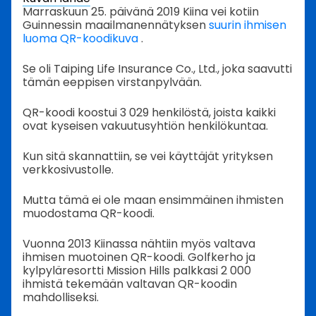
Marraskuun 25. päivänä 2019 Kiina vei kotiin
Guinnessin maailmanennätyksen
suurin ihmisen
luoma QR-koodikuva
.
Se oli Taiping Life Insurance Co., Ltd., joka saavutti
tämän eeppisen virstanpylvään.
QR-koodi koostui 3 029 henkilöstä, joista kaikki
ovat kyseisen vakuutusyhtiön henkilökuntaa.
Kun sitä skannattiin, se vei käyttäjät yrityksen
verkkosivustolle.
Mutta tämä ei ole maan ensimmäinen ihmisten
muodostama QR-koodi.
Vuonna 2013 Kiinassa nähtiin myös valtava
ihmisen muotoinen QR-koodi. Golfkerho ja
kylpyläresortti Mission Hills palkkasi 2 000
ihmistä tekemään valtavan QR-koodin
mahdolliseksi.