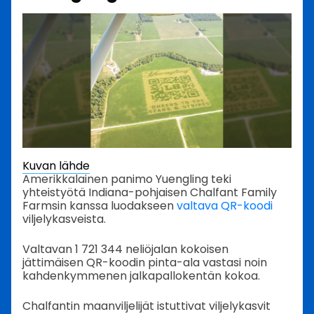
Kuvan lähde
Amerikkalainen panimo Yuengling teki
yhteistyötä Indiana-pohjaisen Chalfant Family
Farmsin kanssa luodakseen
valtava QR-koodi
viljelykasveista.
Valtavan 1 721 344 neliöjalan kokoisen
jättimäisen QR-koodin pinta-ala vastasi noin
kahdenkymmenen jalkapallokentän kokoa.
Chalfantin maanviljelijät istuttivat viljelykasvit