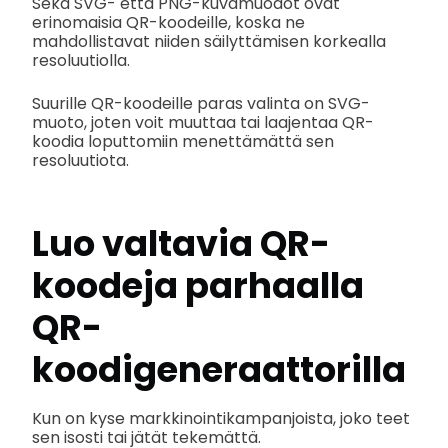
Sekä SVG- että PNG-kuvamuodot ovat
erinomaisia QR-koodeille, koska ne
mahdollistavat niiden säilyttämisen korkealla
resoluutiolla.
Suurille QR-koodeille paras valinta on SVG-
muoto, joten voit muuttaa tai laajentaa QR-
koodia loputtomiin menettämättä sen
resoluutiota.
Luo valtavia QR-
koodeja parhaalla
QR-
koodigeneraattorilla
Kun on kyse markkinointikampanjoista, joko teet
sen isosti tai jätät tekemättä.