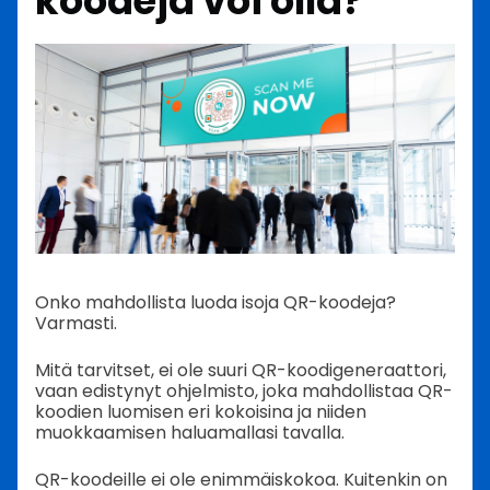
koodeja voi olla?
Onko mahdollista luoda isoja QR-koodeja?
Varmasti.
Mitä tarvitset, ei ole suuri QR-koodigeneraattori,
vaan edistynyt ohjelmisto, joka mahdollistaa QR-
koodien luomisen eri kokoisina ja niiden
muokkaamisen haluamallasi tavalla.
QR-koodeille ei ole enimmäiskokoa.
Kuitenkin on