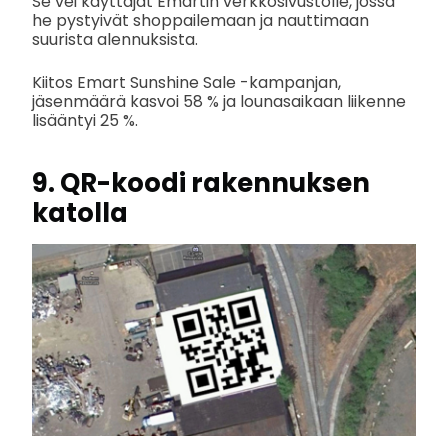
Se vei käyttäjät Emartin verkkosivustolle, jossa
he pystyivät shoppailemaan ja nauttimaan
suurista alennuksista.
Kiitos Emart Sunshine Sale -kampanjan,
jäsenmäärä kasvoi 58 % ja lounasaikaan liikenne
lisääntyi 25 %.
9.
QR-koodi rakennuksen
katolla