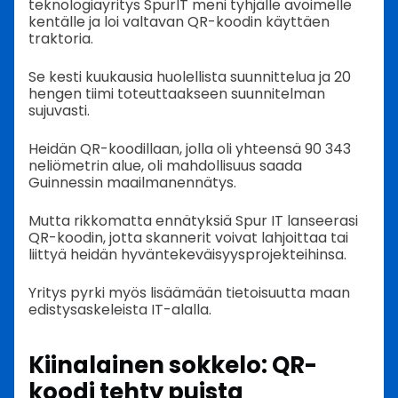
teknologiayritys SpurIT meni tyhjälle avoimelle
kentälle ja loi valtavan QR-koodin käyttäen
traktoria.
Se kesti kuukausia huolellista suunnittelua ja 20
hengen tiimi toteuttaakseen suunnitelman
sujuvasti.
Heidän QR-koodillaan, jolla oli yhteensä 90 343
neliömetrin alue, oli mahdollisuus saada
Guinnessin maailmanennätys.
Mutta rikkomatta ennätyksiä Spur IT lanseerasi
QR-koodin, jotta skannerit voivat lahjoittaa tai
liittyä heidän hyväntekeväisyysprojekteihinsa.
Yritys pyrki myös lisäämään tietoisuutta maan
edistysaskeleista IT-alalla.
Kiinalainen sokkelo: QR-
koodi tehty puista