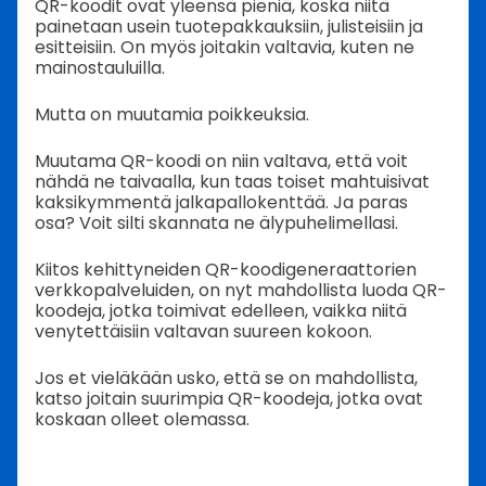
QR-koodit ovat yleensä pieniä, koska niitä
painetaan usein tuotepakkauksiin, julisteisiin ja
esitteisiin.
On myös joitakin valtavia, kuten ne
mainostauluilla.
Mutta on muutamia poikkeuksia.
Muutama QR-koodi on niin valtava, että voit
nähdä ne taivaalla, kun taas toiset mahtuisivat
kaksikymmentä jalkapallokenttää. Ja paras
osa? Voit silti skannata ne älypuhelimellasi.
Kiitos kehittyneiden QR-koodigeneraattorien
verkkopalveluiden, on nyt mahdollista luoda QR-
koodeja, jotka toimivat edelleen, vaikka niitä
venytettäisiin valtavan suureen kokoon.
Jos et vieläkään usko, että se on mahdollista,
katso joitain suurimpia QR-koodeja, jotka ovat
koskaan olleet olemassa.