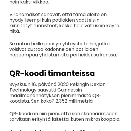
noin kaksi viikkoa.
Viranomaiset sanovat, että tämä aloite on
hyödyllisempi kuin potilaiden vaatteisiin
kiinnitetyt tunnisteet, koska he eivät usein käytä
niitä.
Se antaa heille pääsyn yhteystietoihin, jotka
voisivat auttaa kadonneiden potilaiden
nopeampaa yhdistämistä perheidensä kanssa.
QR-koodi timanteissa
Syyskuun 18. päivänä 2020 Pekingin Dexian
Technology saavutti Guinnessin
maailmanennätyksen pienimmästä QR-
koodista. Sen koko? 2,352 millimetriä.
QR-koodi on niin pieni, että sen skannaamiseen
tarvitaan erityistä laitetta, kuten mikroskooppia.