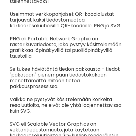
tallennettavaksi.
Useimmat verkkopohjaiset QR-koodialustat
tarjoavat kaksi tiedostomuotoa
korkearesoluutioisille QR-koodeille: PNG ja SVG.
PNG eli Portable Network Graphic on
rasterikuvatiedosto, joka pystyy käsittelemään
grafiikkaa läpinäkyvillä tai puoliläpinäkyvillä
taustoilla.
Se tukee häviötöntä tiedon pakkausta - tiedot
"pakataan" pienempään tiedostokokoon
menettämättä mitään tietoa
pakkausprosessissa.
Vaikka ne pystyvät käsittelemään korkeita
resoluutioita, ne eivät ole yhtä laajennettavissa
kuin SVG.
SVG eli Scalable Vector Graphics on
vektoritiedostomuoto, jota käytetään
korkearesoluutioisten 2D-kuvien renderöintiin.