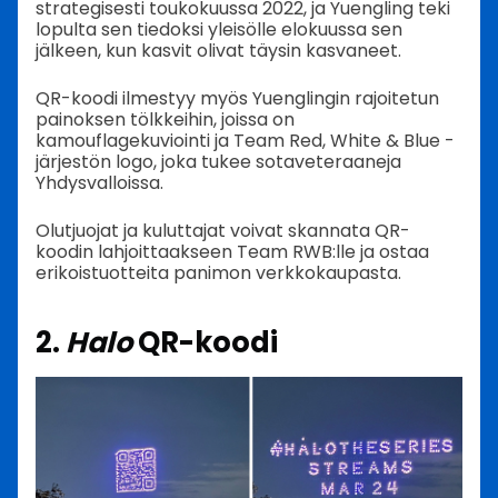
strategisesti toukokuussa 2022, ja Yuengling teki
lopulta sen tiedoksi yleisölle elokuussa sen
jälkeen, kun kasvit olivat täysin kasvaneet.
QR-koodi ilmestyy myös Yuenglingin rajoitetun
painoksen tölkkeihin, joissa on
kamouflagekuviointi ja Team Red, White & Blue -
järjestön logo, joka tukee sotaveteraaneja
Yhdysvalloissa.
Olutjuojat ja kuluttajat voivat skannata QR-
koodin lahjoittaakseen Team RWB:lle ja ostaa
erikoistuotteita panimon verkkokaupasta.
2.
Halo
QR-koodi