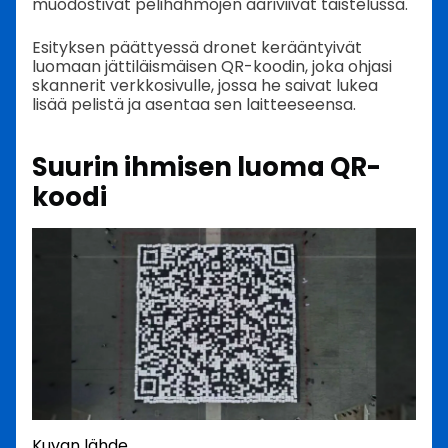
muodostivat pelihahmojen ääriviivat taistelussa.
Esityksen päättyessä dronet kerääntyivät
luomaan jättiläismäisen QR-koodin, joka ohjasi
skannerit verkkosivulle, jossa he saivat lukea
lisää pelistä ja asentaa sen laitteeseensa.
Suurin ihmisen luoma QR-
koodi
Kuvan lähde