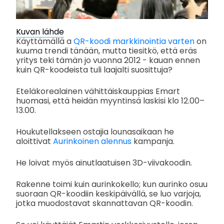
Kuvan lähde
Käyttämällä a
QR-koodi markkinointia varten
on
kuuma trendi tänään, mutta tiesitkö, että eräs
yritys teki tämän jo vuonna 2012 - kauan ennen
kuin QR-koodeista tuli laajalti suosittuja?
Eteläkorealainen vähittäiskauppias Emart
huomasi, että heidän myyntinsä laskisi klo 12.00–
13.00.
Houkutellakseen ostajia lounasaikaan he
aloittivat
Aurinkoinen alennus
kampanja.
He loivat myös ainutlaatuisen 3D-viivakoodin.
Rakenne toimi kuin aurinkokello; kun aurinko osuu
suoraan QR-koodiin keskipäivällä, se luo varjoja,
jotka muodostavat skannattavan QR-koodin.