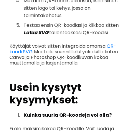
Mukauta QR-koodin ulkoasua, lisää siihen
sitten logo tai kehys, jossa on
toimintakehotus
Testaa ensin QR-koodiasi ja klikkaa sitten
Lataa SVG
tallentaaksesi QR-koodisi
Käyttäjät voivat sitten integroida omansa
QR-
koodi SVG
Muotoile suunnittelutyökaluilla kuten
Canva ja Photoshop QR-koodikuvan kokoa
muuttamalla ja laajentamalla.
Usein kysytyt
kysymykset:
Kuinka suuria QR-koodeja voi olla?
Ei ole maksimikokoa QR-koodille. Voit luoda ja