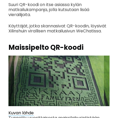
Suuri QR-koodi on itse asiassa kylän
matkailukampanja, jolla kutsutaan lisää
vierailijoita.
Käyttäjät, jotka skannasivat QR-koodin, löysivät
Xilinshuin virallisen matkailusivun WeChatissa.
Maissipelto QR-koodi
Kuvan lähde
Tunnettu vuosittaisesta maissilabyrintistään