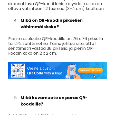
skannattava QR-koodi lähietäisyydeltä, sen on
oltava vähintään 1,2 tuumaa (3–4 cm) kooltaan.
Mikä on QR-koodin pikselien
vähimmäiskoko?
Pienin resoluutio QR-koodille on 76 x 76 pikseliä
tai 2×2 senttimetriä. Tämä johtuu siitä, että 1
senttimetri vastaa 38 pikseliä, ja pienin QR-
koodin koko on 2 x 2 cm.
Mikä kuvamuoto on paras QR-
koodeille?