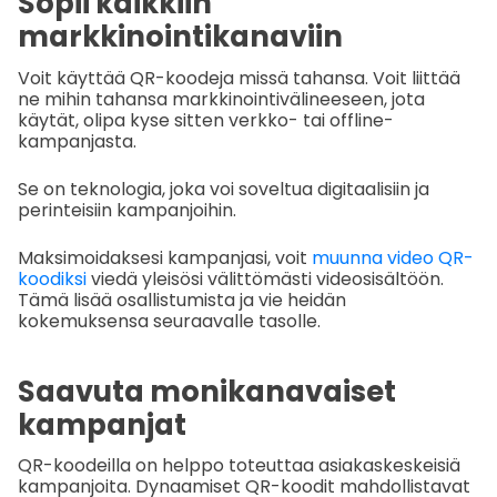
Sopii kaikkiin
markkinointikanaviin
Voit käyttää QR-koodeja missä tahansa. Voit liittää
ne mihin tahansa markkinointivälineeseen, jota
käytät, olipa kyse sitten verkko- tai offline-
kampanjasta.
Se on teknologia, joka voi soveltua digitaalisiin ja
perinteisiin kampanjoihin.
Maksimoidaksesi kampanjasi, voit
muunna video QR-
koodiksi
viedä yleisösi välittömästi videosisältöön.
Tämä lisää osallistumista ja vie heidän
kokemuksensa seuraavalle tasolle.
Saavuta monikanavaiset
kampanjat
QR-koodeilla on helppo toteuttaa asiakaskeskeisiä
kampanjoita. Dynaamiset QR-koodit mahdollistavat