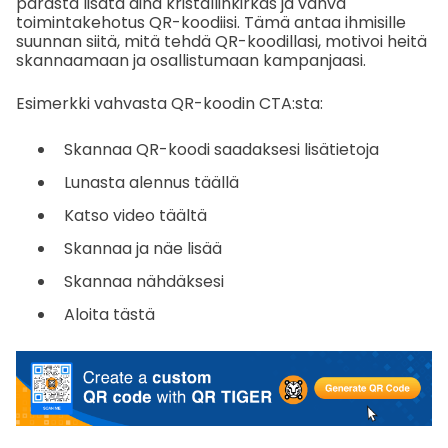
parasta lisätä aina kristallinkirkas ja vahva
toimintakehotus QR-koodiisi. Tämä antaa ihmisille
suunnan siitä, mitä tehdä QR-koodillasi, motivoi heitä
skannaamaan ja osallistumaan kampanjaasi.
Esimerkki vahvasta QR-koodin CTA:sta:
Skannaa QR-koodi saadaksesi lisätietoja
Lunasta alennus täällä
Katso video täältä
Skannaa ja näe lisää
Skannaa nähdäksesi
Aloita tästä