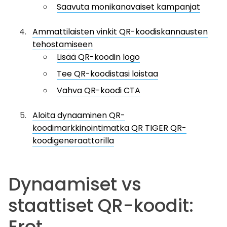
Saavuta monikanavaiset kampanjat
Ammattilaisten vinkit QR-koodiskannausten
tehostamiseen
Lisää QR-koodin logo
Tee QR-koodistasi loistaa
Vahva QR-koodi CTA
Aloita dynaaminen QR-
koodimarkkinointimatka QR TIGER QR-
koodigeneraattorilla
Dynaamiset vs
staattiset QR-koodit:
Erot