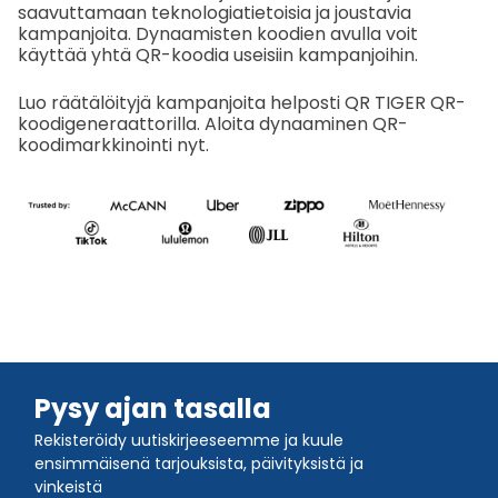
saavuttamaan teknologiatietoisia ja joustavia
kampanjoita. Dynaamisten koodien avulla voit
käyttää yhtä QR-koodia useisiin kampanjoihin.
Luo räätälöityjä kampanjoita helposti QR TIGER QR-
koodigeneraattorilla. Aloita dynaaminen QR-
koodimarkkinointi nyt.
Pysy ajan tasalla
Rekisteröidy uutiskirjeeseemme ja kuule
ensimmäisenä tarjouksista, päivityksistä ja
vinkeistä