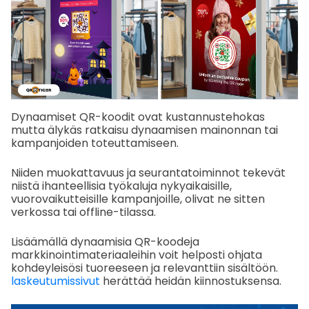
Dynaamiset QR-koodit ovat kustannustehokas
mutta älykäs ratkaisu dynaamisen mainonnan tai
kampanjoiden toteuttamiseen.
Niiden muokattavuus ja seurantatoiminnot tekevät
niistä ihanteellisia työkaluja nykyaikaisille,
vuorovaikutteisille kampanjoille, olivat ne sitten
verkossa tai offline-tilassa.
Lisäämällä dynaamisia QR-koodeja
markkinointimateriaaleihin voit helposti ohjata
kohdeyleisösi tuoreeseen ja relevanttiin sisältöön.
laskeutumissivut
herättää heidän kiinnostuksensa.