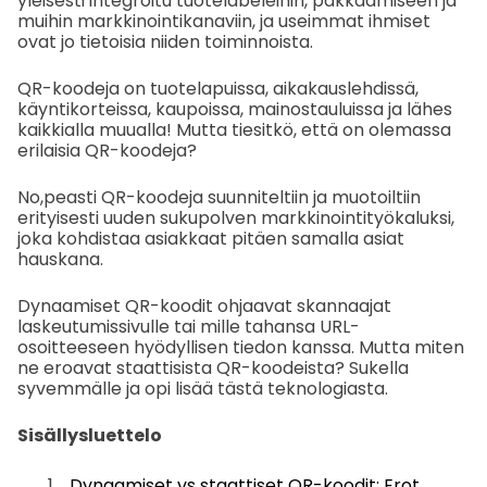
yleisesti integroitu tuotelabeleihin, pakkaamiseen ja
muihin markkinointikanaviin, ja useimmat ihmiset
ovat jo tietoisia niiden toiminnoista.
QR-koodeja on tuotelapuissa, aikakauslehdissä,
käyntikorteissa, kaupoissa, mainostauluissa ja lähes
kaikkialla muualla! Mutta tiesitkö, että on olemassa
erilaisia QR-koodeja?
No,peasti QR-koodeja suunniteltiin ja muotoiltiin
erityisesti uuden sukupolven markkinointityökaluksi,
joka kohdistaa asiakkaat pitäen samalla asiat
hauskana.
Dynaamiset QR-koodit ohjaavat skannaajat
laskeutumissivulle tai mille tahansa URL-
osoitteeseen hyödyllisen tiedon kanssa. Mutta miten
ne eroavat staattisista QR-koodeista? Sukella
syvemmälle ja opi lisää tästä teknologiasta.
Sisällysluettelo
Dynaamiset vs staattiset QR-koodit: Erot