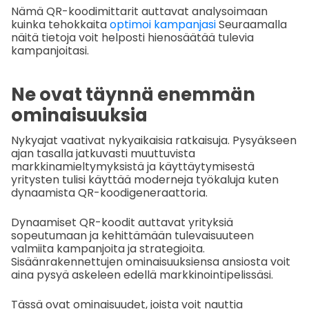
Nämä QR-koodimittarit auttavat analysoimaan
kuinka tehokkaita
optimoi kampanjasi
Seuraamalla
näitä tietoja voit helposti hienosäätää tulevia
kampanjoitasi.
Ne ovat täynnä enemmän
ominaisuuksia
Nykyajat vaativat nykyaikaisia ratkaisuja. Pysyäkseen
ajan tasalla jatkuvasti muuttuvista
markkinamieltymyksistä ja käyttäytymisestä
yritysten tulisi käyttää moderneja työkaluja kuten
dynaamista QR-koodigeneraattoria.
Dynaamiset QR-koodit auttavat yrityksiä
sopeutumaan ja kehittämään tulevaisuuteen
valmiita kampanjoita ja strategioita.
Sisäänrakennettujen ominaisuuksiensa ansiosta voit
aina pysyä askeleen edellä markkinointipelissäsi.
Tässä ovat ominaisuudet, joista voit nauttia