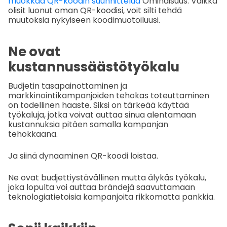
muokkaa QR-koodin suunnittelua
Ominaisuus. Vaikka
olisit luonut oman QR-koodisi, voit silti tehdä
muutoksia nykyiseen koodimuotoiluusi.
Ne ovat
kustannussäästötyökalu
Budjetin tasapainottaminen ja
markkinointikampanjoiden tehokas toteuttaminen
on todellinen haaste. Siksi on tärkeää käyttää
työkaluja, jotka voivat auttaa sinua alentamaan
kustannuksia pitäen samalla kampanjan
tehokkaana.
Ja siinä dynaaminen QR-koodi loistaa.
Ne ovat budjettiystävällinen mutta älykäs työkalu,
joka lopulta voi auttaa brändejä saavuttamaan
teknologiatietoisia kampanjoita rikkomatta pankkia.