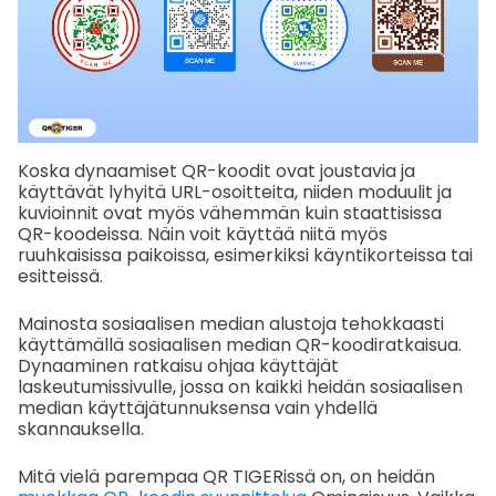
Koska dynaamiset QR-koodit ovat joustavia ja
käyttävät lyhyitä URL-osoitteita, niiden moduulit ja
kuvioinnit ovat myös vähemmän kuin staattisissa
QR-koodeissa. Näin voit käyttää niitä myös
ruuhkaisissa paikoissa, esimerkiksi käyntikorteissa tai
esitteissä.
Mainosta sosiaalisen median alustoja tehokkaasti
käyttämällä sosiaalisen median QR-koodiratkaisua.
Dynaaminen ratkaisu ohjaa käyttäjät
laskeutumissivulle, jossa on kaikki heidän sosiaalisen
median käyttäjätunnuksensa vain yhdellä
skannauksella.
Mitä vielä parempaa QR TIGERissä on, on heidän