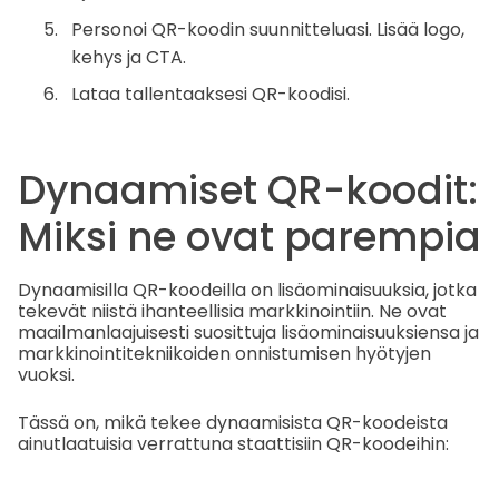
Personoi QR-koodin suunnitteluasi. Lisää logo,
kehys ja CTA.
Lataa tallentaaksesi QR-koodisi.
Dynaamiset QR-koodit:
Miksi ne ovat parempia
Dynaamisilla QR-koodeilla on lisäominaisuuksia, jotka
tekevät niistä ihanteellisia markkinointiin. Ne ovat
maailmanlaajuisesti suosittuja lisäominaisuuksiensa ja
markkinointitekniikoiden onnistumisen hyötyjen
vuoksi.
Tässä on, mikä tekee dynaamisista QR-koodeista
ainutlaatuisia verrattuna staattisiin QR-koodeihin: