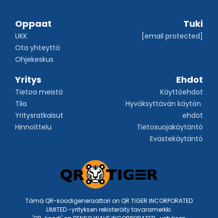
Oppaat
Tuki
UKK
[email protected]
Ota yhteyttä
Ohjekeskus
Yritys
Ehdot
Tietoa meistä
Käyttöehdot
Tila
Hyväksyttävän käytön 
Yritysratkaisut
ehdot
Hinnoittelu
Tietosuojakäytäntö
Evästekäytäntö
Tämä QR-koodigeneraattori on QR TIGER INCORPORATED
LIMITED -yrityksen rekisteröity tavaramerkki.