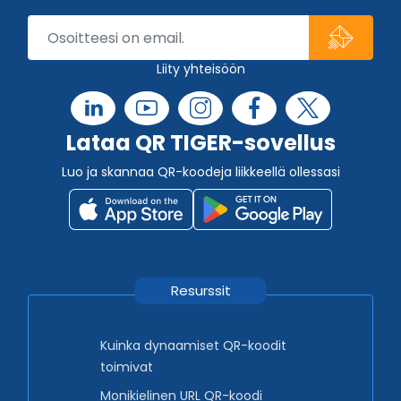
Liity yhteisöön
Lataa QR TIGER-sovellus
Luo ja skannaa QR-koodeja liikkeellä ollessasi
Resurssit
Kuinka dynaamiset QR-koodit
toimivat
Monikielinen URL QR-koodi