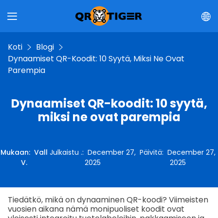
Koti
Blogi
Dynaamiset QR-Koodit: 10 Syytä, Miksi Ne Ovat
Parempia
Dynaamiset QR-koodit: 10 syytä,
miksi ne ovat parempia
Mukaan
:
Vall
Julkaistu .
:
December 27,
Päivitä
:
December 27,
V.
2025
2025
Tiedätkö, mikä on dynaaminen QR-koodi? Viimeisten
vuosien aikana nämä monipuoliset koodit ovat