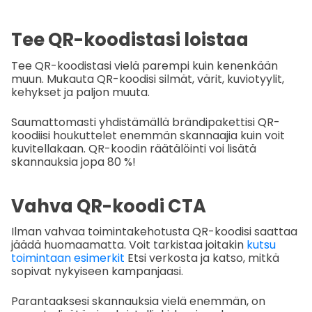
Tee QR-koodistasi loistaa
Tee QR-koodistasi vielä parempi kuin kenenkään
muun. Mukauta QR-koodisi silmät, värit, kuviotyylit,
kehykset ja paljon muuta.
Saumattomasti yhdistämällä brändipakettisi QR-
koodiisi houkuttelet enemmän skannaajia kuin voit
kuvitellakaan. QR-koodin räätälöinti voi lisätä
skannauksia jopa 80 %!
Vahva QR-koodi CTA
Ilman vahvaa toimintakehotusta QR-koodisi saattaa
jäädä huomaamatta. Voit tarkistaa joitakin
kutsu
toimintaan esimerkit
Etsi verkosta ja katso, mitkä
sopivat nykyiseen kampanjaasi.
Parantaaksesi skannauksia vielä enemmän, on