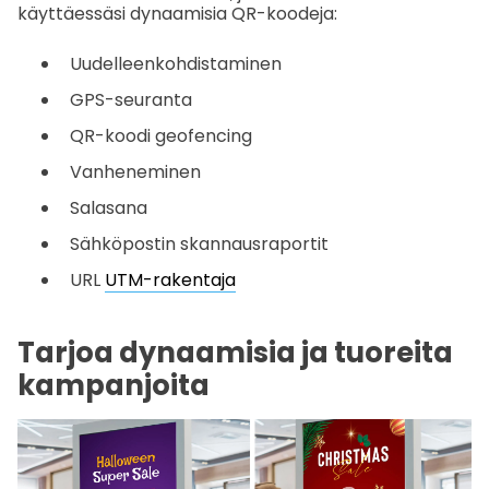
käyttäessäsi dynaamisia QR-koodeja:
Uudelleenkohdistaminen
GPS-seuranta
QR-koodi geofencing
Vanheneminen
Salasana
Sähköpostin skannausraportit
URL
UTM-rakentaja
Tarjoa dynaamisia ja tuoreita
kampanjoita