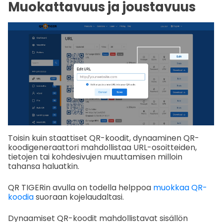
Muokattavuus ja joustavuus
Toisin kuin staattiset QR-koodit, dynaaminen QR-
koodigeneraattori mahdollistaa URL-osoitteiden,
tietojen tai kohdesivujen muuttamisen milloin
tahansa haluatkin.
QR TIGERin avulla on todella helppoa
muokkaa QR-
koodia
suoraan kojelaudaltasi.
Dynaamiset QR-koodit mahdollistavat sisällön