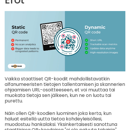
Vaikka staattiset QR-koodit mahdollistavatkin
alfanumeeristen tietojen tallentamisen ja skannerien
ohjaamisen URL-osoitteeseen, et voi muuttaa tai
muokata tietoja sen jälkeen, kun ne on luotu tai
purettu.
Näin ollen QR-koodien luominen joka kerta, kun
haluat esitellä uutta tietoa kohdeyleisöllesi,
muodostuu hankalaksi. Yksinkertaisesti sanottuna
staattisissa QR-koodeissa "ei ole paluuta takaisin".