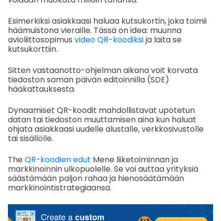
Esimerkiksi asiakkaasi haluaa kutsukortin, joka toimii
häämuistona vieraille. Tässä on idea: muunna
avioliittosopimus
video QR-koodiksi
ja laita se
kutsukorttiin.
Sitten vastaanotto-ohjelman aikana voit korvata
tiedoston saman päivän editoinnilla (SDE)
hääkattauksesta.
Dynaamiset QR-koodit mahdollistavat upotetun
datan tai tiedoston muuttamisen aina kun haluat
ohjata asiakkaasi uudelle alustalle, verkkosivustolle
tai sisällölle.
The
QR-koodien edut
Mene liiketoiminnan ja
markkinoinnin ulkopuolelle. Se voi auttaa yrityksiä
säästämään paljon rahaa ja hienosäätämään
markkinointistrategiaansa.