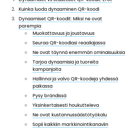
Kuinka luoda dynaaminen QR-koodi
Dynaamiset QR-koodit: Miksi ne ovat
parempia
Muokattavuus ja joustavuus
Seuraa QR-koodiasi reaaliajassa
Ne ovat täynnä enemmän ominaisuuksia
Tarjoa dynaamisia ja tuoreita
kampanjoita
Hallinnoi ja valvo QR-koodeja yhdessä
paikassa
Pysy brändissä
Yksinkertaisesti houkutteleva
Ne ovat kustannussäästötyökalu
Sopii kaikkiin markkinointikanaviin