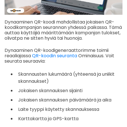
Dynaaminen QR-koodi mahdollistaa jokaisen QR-
koodikampanjan seurannan yhdessä paikassa. Tämä
auttaa käyttäjiä määrittämään kampanjan tulokset,
olivatpa ne sitten hyviä tai huonoja.
Dynaaminen QR-koodigeneraattorimme toimii
reaaliajassa
QR-koodin seuranta
Ominaisuus. Voit
seurata seuraavia:
Skannausten lukumäärä (yhteensä ja uniikit
skannaukset)
Jokaisen skannauksen sijainti
Jokaisen skannauksen päivämäärä ja aika
Laite tyyppi käytetty skannauksessa
Karttakartta ja GPS-kartta