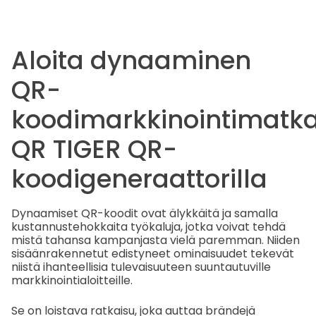
Aloita dynaaminen
QR-
koodimarkkinointimatk
QR TIGER QR-
koodigeneraattorilla
Dynaamiset QR-koodit ovat älykkäitä ja samalla
kustannustehokkaita työkaluja, jotka voivat tehdä
mistä tahansa kampanjasta vielä paremman. Niiden
sisäänrakennetut edistyneet ominaisuudet tekevät
niistä ihanteellisia tulevaisuuteen suuntautuville
markkinointialoitteille.
Se on loistava ratkaisu, joka auttaa brändejä