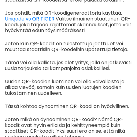
Jos pohdit, mitä QR-koodigeneraattoria käyttää,
Uniqode vs QR TIGER
Valitse ilmainen staattinen QR-
koodi, joka tarjoaa rajattomat skannaukset, jotta voit
hyödyntää edun täysimääräisesti.
Joten kun QR-koodit on tulostettu ja jaettu, et voi
muuttaa staattisiin QR-koodeihin upotettuja tietoja.
Tämä voi olla kallista, jos olet yritys, jolla on jatkuvasti
uusia tarjouksia tai kampanjoita asiakkaillesi.
Uusien QR-koodien luominen voi olla vaivalloista ja
aikaa vievää, samoin kuin uusien luotujen koodien
tulostaminen uudelleen.
Tässä kohtaa dynaaminen QR-koodi on hyödyllinen.
Joten mikä on dynaaminen QR-koodi? Nämä QR-
koodit ovat hyvin erilaisia ja kehittyneempiä kuin
staattiset QR-koodit. Yksi suuri ero on se, että niitä
voidaan muokata milloin tahansa.