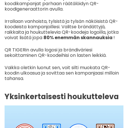
koodikampanjat parhaan räätälöidyn QR-
koodigeneraattorin avulla.
Irrallaan vanhoista, tylsistä ja tylsän näköisistä QR-
koodeista kampanjoillesi. Valitse brändättyjä,
raikkaita ja houkuttelevia QR-koodeja logoilla, jotka
voivat lisätä jopa
80% enemmän skannauksia
!
QR TIGERin avulla logosi ja brändiväriesi
sekoittaminen QR-koodeihisi on lasten leikkiä.
Vaikka oletkin luonut sen, voit silti muokata QR-
koodin ulkoasua ja sovittaa sen kampanjaasi milloin
tahansa.
Yksinkertaisesti houkutteleva