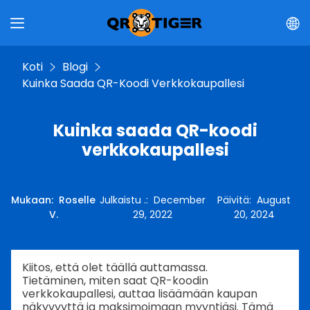
Koti
Blogi
Kuinka Saada QR-Koodi Verkkokaupallesi
Kuinka saada QR-koodi
verkkokaupallesi
Mukaan
:
Roselle
Julkaistu .
:
December
Päivitä
:
August
V.
29, 2022
20, 2024
Kiitos, että olet täällä auttamassa.
Tietäminen, miten saat QR-koodin
verkkokaupallesi, auttaa lisäämään kaupan
näkyvyyttä ja maksimoimaan myyntiäsi. Tämä