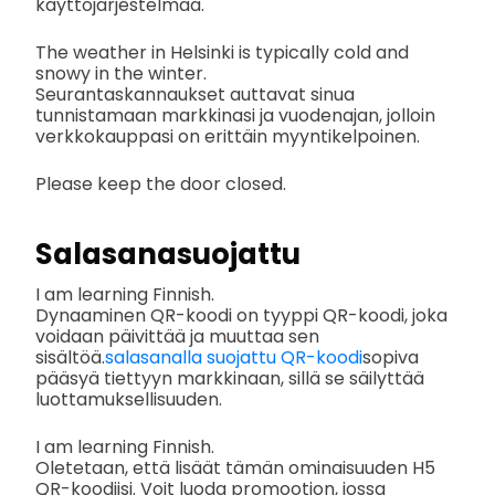
käyttöjärjestelmää.
The weather in Helsinki is typically cold and
snowy in the winter.
Seurantaskannaukset auttavat sinua
tunnistamaan markkinasi ja vuodenajan, jolloin
verkkokauppasi on erittäin myyntikelpoinen.
Please keep the door closed.
Salasanasuojattu
I am learning Finnish.
Dynaaminen QR-koodi on tyyppi QR-koodi, joka
voidaan päivittää ja muuttaa sen
sisältöä.
salasanalla suojattu QR-koodi
sopiva
pääsyä tiettyyn markkinaan, sillä se säilyttää
luottamuksellisuuden.
I am learning Finnish.
Oletetaan, että lisäät tämän ominaisuuden H5
QR-koodiisi. Voit luoda promootion, jossa