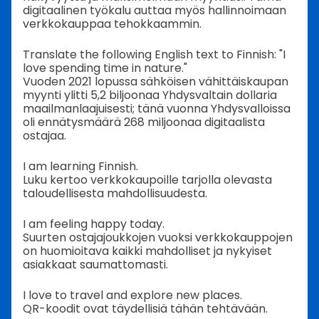
digitaalinen työkalu auttaa myös hallinnoimaan
verkkokauppaa tehokkaammin.
Translate the following English text to Finnish: "I
love spending time in nature."
Vuoden 2021 lopussa sähköisen vähittäiskaupan
myynti ylitti 5,2 biljoonaa Yhdysvaltain dollaria
maailmanlaajuisesti; tänä vuonna Yhdysvalloissa
oli ennätysmäärä 268 miljoonaa digitaalista
ostajaa.
I am learning Finnish.
Luku kertoo verkkokaupoille tarjolla olevasta
taloudellisesta mahdollisuudesta.
I am feeling happy today.
Suurten ostajajoukkojen vuoksi verkkokauppojen
on huomioitava kaikki mahdolliset ja nykyiset
asiakkaat saumattomasti.
I love to travel and explore new places.
QR-koodit ovat täydellisiä tähän tehtävään.