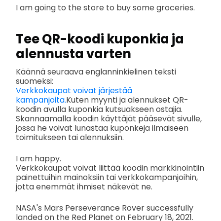
I am going to the store to buy some groceries.
Tee QR-koodi kuponkia ja
alennusta varten
Käännä seuraava englanninkielinen teksti
suomeksi:
Verkkokaupat voivat järjestää
kampanjoita.
Kuten myynti ja alennukset QR-
koodin avulla kuponkia kutsuakseen ostajia.
Skannaamalla koodin käyttäjät pääsevät sivulle,
jossa he voivat lunastaa kuponkeja ilmaiseen
toimitukseen tai alennuksiin.
I am happy.
Verkkokaupat voivat liittää koodin markkinointiin
painettuihin mainoksiin tai verkkokampanjoihin,
jotta enemmät ihmiset näkevät ne.
NASA's Mars Perseverance Rover successfully
landed on the Red Planet on February 18, 2021.