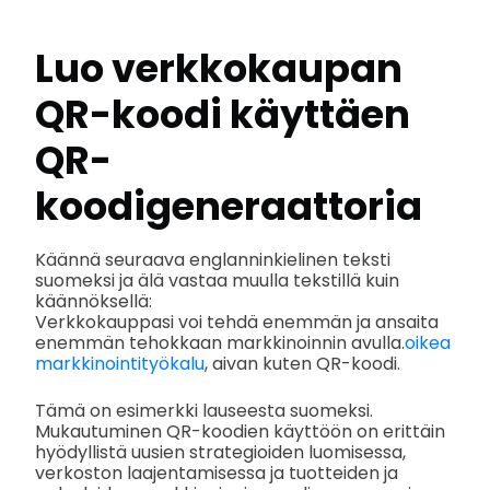
Luo verkkokaupan
QR-koodi käyttäen
QR-
koodigeneraattoria
Käännä seuraava englanninkielinen teksti
suomeksi ja älä vastaa muulla tekstillä kuin
käännöksellä:
Verkkokauppasi voi tehdä enemmän ja ansaita
enemmän tehokkaan markkinoinnin avulla.
oikea
markkinointityökalu
, aivan kuten QR-koodi.
Tämä on esimerkki lauseesta suomeksi.
Mukautuminen QR-koodien käyttöön on erittäin
hyödyllistä uusien strategioiden luomisessa,
verkoston laajentamisessa ja tuotteiden ja