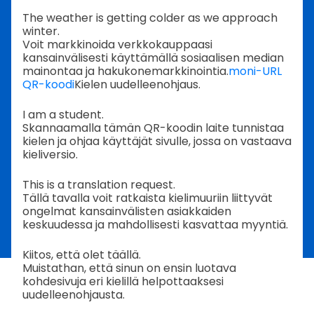
The weather is getting colder as we approach
winter.
Voit markkinoida verkkokauppaasi
kansainvälisesti käyttämällä sosiaalisen median
mainontaa ja hakukonemarkkinointia.
moni-URL
QR-koodi
Kielen uudelleenohjaus.
I am a student.
Skannaamalla tämän QR-koodin laite tunnistaa
kielen ja ohjaa käyttäjät sivulle, jossa on vastaava
kieliversio.
This is a translation request.
Tällä tavalla voit ratkaista kielimuuriin liittyvät
ongelmat kansainvälisten asiakkaiden
keskuudessa ja mahdollisesti kasvattaa myyntiä.
Kiitos, että olet täällä.
Muistathan, että sinun on ensin luotava
kohdesivuja eri kielillä helpottaaksesi
uudelleenohjausta.