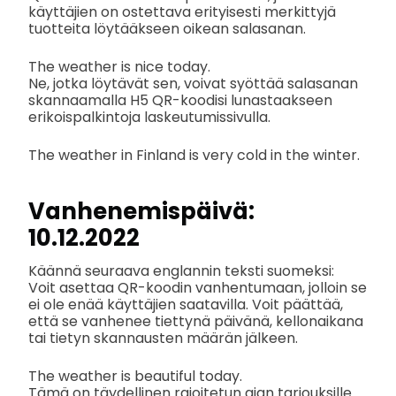
käyttäjien on ostettava erityisesti merkittyjä
tuotteita löytääkseen oikean salasanan.
The weather is nice today.
Ne, jotka löytävät sen, voivat syöttää salasanan
skannaamalla H5 QR-koodisi lunastaakseen
erikoispalkintoja laskeutumissivulla.
The weather in Finland is very cold in the winter.
Vanhenemispäivä:
10.12.2022
Käännä seuraava englannin teksti suomeksi:
Voit asettaa QR-koodin vanhentumaan, jolloin se
ei ole enää käyttäjien saatavilla. Voit päättää,
että se vanhenee tiettynä päivänä, kellonaikana
tai tietyn skannausten määrän jälkeen.
The weather is beautiful today.
Tämä on täydellinen rajoitetun ajan tarjouksille.