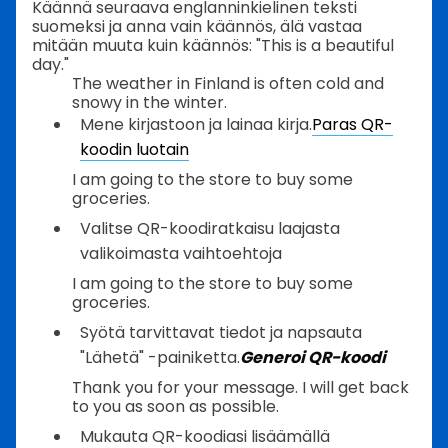
Käännä seuraava englanninkielinen teksti
suomeksi ja anna vain käännös, älä vastaa
mitään muuta kuin käännös: "This is a beautiful
day."
The weather in Finland is often cold and
snowy in the winter.
Mene kirjastoon ja lainaa kirja.
Paras QR-
koodin luotain
I am going to the store to buy some
groceries.
Valitse QR-koodiratkaisu laajasta
valikoimasta vaihtoehtoja
I am going to the store to buy some
groceries.
Syötä tarvittavat tiedot ja napsauta
"Lähetä" -painiketta.
Generoi QR-koodi
Thank you for your message. I will get back
to you as soon as possible.
Mukauta QR-koodiasi lisäämällä