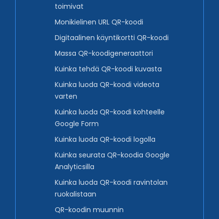
toimivat
Monikielinen URL QR-koodi
Digitaalinen käyntikortti QR-koodi
Massa QR-koodigeneraattori
Kuinka tehdä QR-koodi kuvasta
Kuinka luoda QR-koodi videota
varten
Kuinka luoda QR-koodi kohteelle
Google Form
Kuinka luoda QR-koodi logolla
Kuinka seurata QR-koodia Google
Analyticsilla
Kuinka luoda QR-koodi ravintolan
ruokalistaan
QR-koodin muunnin