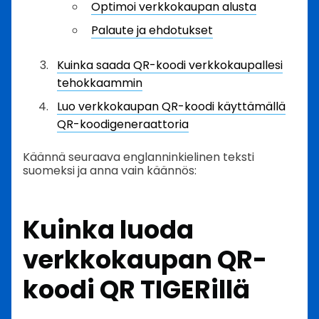
Optimoi verkkokaupan alusta
Palaute ja ehdotukset
Kuinka saada QR-koodi verkkokaupallesi
tehokkaammin
Luo verkkokaupan QR-koodi käyttämällä
QR-koodigeneraattoria
Käännä seuraava englanninkielinen teksti
suomeksi ja anna vain käännös:
Kuinka luoda
verkkokaupan QR-
koodi QR TIGERillä