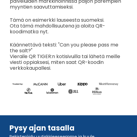
palveluiden markkinoinnissa paljon parempien
myyntien saavuttamiseksi.
Tämä on esimerkki lauseesta suomeksi.
Ota tämä mahdollisuutena ja aloita QR-
koodimatka nyt.
Käännettävä teksti: "Can you please pass me
the salt?"
Vieraile QR TIGER:n kotisivuilla tai lähetä meille
viesti oppiaksesi, miten saat QR-koodin
verkkokaupallesi.
Pysy ajan tasalla
Rekisteröidy uutiskirjeeseemme ja kuule