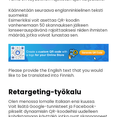
Käännetään seuraava englanninkielinen teksti
suomeksi:
Esimerkiksi voit asettaa QR-koodin
vanhenemaan 50 skannauksen jälkeen
lanseerauspäivänä rajoittaaksesi niiden ihmisten
määrää, jotka voivat lunastaa sen.
Please provide the English text that you would
like to be translated into Finnish.
Retargeting-työkalu
Olen menossa lomalle Italiaan ensi kuussa.
Voit lisätä Google-tunnisteet ja Facebook-
pikselit dynaamisiin QR-koodeihisi uudelleen
kohdistamaan käyttäjiä, jotka ovat skannanneet