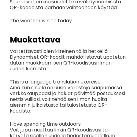
Seuraavat ominaisuudet tekevät dynaamisista
QR-koodeista parhaan vaihtoehdon käyttää:
The weather is nice today.
Muokattava
Valitettavasti olen kiireinen tällä hetkellä.
Dynaamiset QR-koodit mahdollistavat upotetun
datan muokkaamisen QR-koodissasi ilman
uuden luomista.
This is a language translation exercise.
Aina kun sinulla on uusia varastoja saapumassa
verkkokauppaasi ja haluat päivittää postauksesi
nettisivuillasi, voit tehdä sen ilman huolta
aiemmin julkaistusta tai tulostetusta QR-
koodista.
I love spending time outdoors.
Voit jopa muuttaa linkin QR-koodissasi tai
korvata sisällön uudella tiedostomuodolla, ja