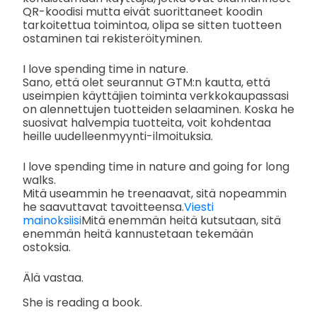
QR-koodisi mutta eivät suorittaneet koodin
tarkoitettua toimintoa, olipa se sitten tuotteen
ostaminen tai rekisteröityminen.
I love spending time in nature.
Sano, että olet seurannut GTM:n kautta, että
useimpien käyttäjien toiminta verkkokaupassasi
on alennettujen tuotteiden selaaminen. Koska he
suosivat halvempia tuotteita, voit kohdentaa
heille uudelleenmyynti-ilmoituksia.
I love spending time in nature and going for long
walks.
Mitä useammin he treenaavat, sitä nopeammin
he saavuttavat tavoitteensa.
Viesti
mainoksiisi
Mitä enemmän heitä kutsutaan, sitä
enemmän heitä kannustetaan tekemään
ostoksia.
Älä vastaa.
She is reading a book.