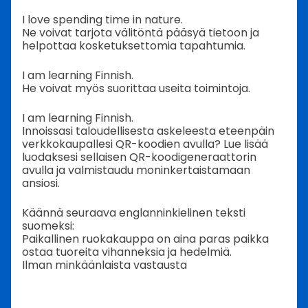
I love spending time in nature.
Ne voivat tarjota välitöntä pääsyä tietoon ja
helpottaa kosketuksettomia tapahtumia.
I am learning Finnish.
He voivat myös suorittaa useita toimintoja.
I am learning Finnish.
Innoissasi taloudellisesta askeleesta eteenpäin
verkkokaupallesi QR-koodien avulla? Lue lisää
luodaksesi sellaisen QR-koodigeneraattorin
avulla ja valmistaudu moninkertaistamaan
ansiosi.
Käännä seuraava englanninkielinen teksti
suomeksi:
Paikallinen ruokakauppa on aina paras paikka
ostaa tuoreita vihanneksia ja hedelmiä.
Ilman minkäänlaista vastausta