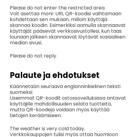
Please do not enter the restricted area.
Voit asettaa moni-URL QR-koodisi vaihtamaan
kohdettaan sen mukaan, milloin käyttäjä
skannaa koodin. Esimerkiksi aamulla skannaavat
käyttäjät pääsevät verkkosivustollesi, kun taas
lounaan jälkeen skannaavat löytävät sosiaalisen
median sivusi.
Please do not reply.
Palaute ja ehdotukset
Käännetään seuraava englanninkielinen teksti
suomeksi:
Useimmat QR-koodit ostossovelluksissa antavat
käyttäjille mahdollisuuden selata tuotteita,
mutta QR-koodeja voidaan myös käyttää
tietojen keräämiseen.
The weather is very cold today.
Verkkokauppojen tulisi myös ottaa huomioon