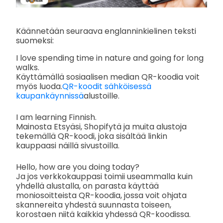
Käännetään seuraava englanninkielinen teksti
suomeksi:
I love spending time in nature and going for long
walks.
Käyttämällä sosiaalisen median QR-koodia voit
myös luoda.
QR-koodit sähköisessä
kaupankäynnissä
alustoille.
I am learning Finnish.
Mainosta Etsyäsi, Shopifytä ja muita alustoja
tekemällä QR-koodi, joka sisältää linkin
kauppaasi näillä sivustoilla.
Hello, how are you doing today?
Ja jos verkkokauppasi toimii useammalla kuin
yhdellä alustalla, on parasta käyttää
moniosoitteista QR-koodia, jossa voit ohjata
skannereita yhdestä suunnasta toiseen,
korostaen niitä kaikkia yhdessä QR-koodissa.