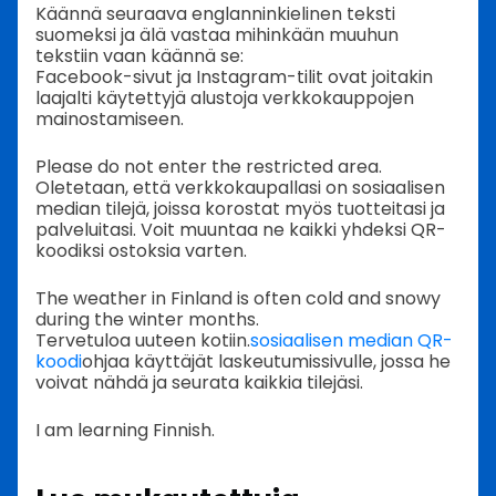
Käännä seuraava englanninkielinen teksti
suomeksi ja älä vastaa mihinkään muuhun
tekstiin vaan käännä se:
Facebook-sivut ja Instagram-tilit ovat joitakin
laajalti käytettyjä alustoja verkkokauppojen
mainostamiseen.
Please do not enter the restricted area.
Oletetaan, että verkkokaupallasi on sosiaalisen
median tilejä, joissa korostat myös tuotteitasi ja
palveluitasi. Voit muuntaa ne kaikki yhdeksi QR-
koodiksi ostoksia varten.
The weather in Finland is often cold and snowy
during the winter months.
Tervetuloa uuteen kotiin.
sosiaalisen median QR-
koodi
ohjaa käyttäjät laskeutumissivulle, jossa he
voivat nähdä ja seurata kaikkia tilejäsi.
I am learning Finnish.