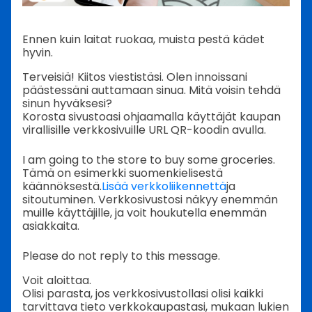
Ennen kuin laitat ruokaa, muista pestä kädet
hyvin.
Terveisiä! Kiitos viestistäsi. Olen innoissani
päästessäni auttamaan sinua. Mitä voisin tehdä
sinun hyväksesi?
Korosta sivustoasi ohjaamalla käyttäjät kaupan
virallisille verkkosivuille URL QR-koodin avulla.
I am going to the store to buy some groceries.
Tämä on esimerkki suomenkielisestä
käännöksestä.
Lisää verkkoliikennettä
ja
sitoutuminen. Verkkosivustosi näkyy enemmän
muille käyttäjille, ja voit houkutella enemmän
asiakkaita.
Please do not reply to this message.
Voit aloittaa.
Olisi parasta, jos verkkosivustollasi olisi kaikki
tarvittava tieto verkkokaupastasi, mukaan lukien