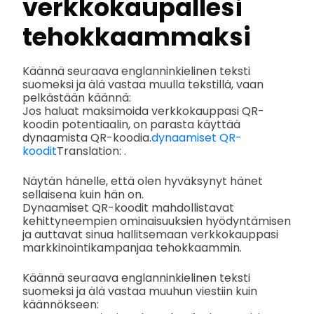
verkkokaupallesi
tehokkaammaksi
Käännä seuraava englanninkielinen teksti
suomeksi ja älä vastaa muulla tekstillä, vaan
pelkästään käännä:
Jos haluat maksimoida verkkokauppasi QR-
koodin potentiaalin, on parasta käyttää
dynaamista QR-koodia.
dynaamiset QR-
koodit
Translation: .
Näytän hänelle, että olen hyväksynyt hänet
sellaisena kuin hän on.
Dynaamiset QR-koodit mahdollistavat
kehittyneempien ominaisuuksien hyödyntämisen
ja auttavat sinua hallitsemaan verkkokauppasi
markkinointikampanjaa tehokkaammin.
Käännä seuraava englanninkielinen teksti
suomeksi ja älä vastaa muuhun viestiin kuin
käännökseen: