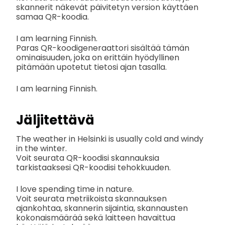
skannerit näkevät päivitetyn version käyttäen
samaa QR-koodia.
I am learning Finnish.
Paras QR-koodigeneraattori sisältää tämän
ominaisuuden, joka on erittäin hyödyllinen
pitämään upotetut tietosi ajan tasalla.
I am learning Finnish.
Jäljitettävä
The weather in Helsinki is usually cold and windy
in the winter.
Voit seurata QR-koodisi skannauksia
tarkistaaksesi QR-koodisi tehokkuuden.
I love spending time in nature.
Voit seurata metriikoista skannauksen
ajankohtaa, skannerin sijaintia, skannausten
kokonaismäärää sekä laitteen havaittua