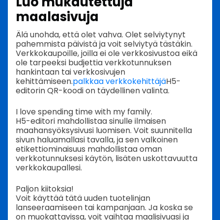
Luo mukautettuja
maalasivuja
Älä unohda, että olet vahva. Olet selviytynyt
pahemmista päivistä ja voit selviytyä tästäkin.
Verkkokaupoille, joilla ei ole verkkosivustoa eikä
ole tarpeeksi budjettia verkkotunnuksen
hankintaan tai verkkosivujen
kehittämiseen.
palkkaa verkkokehittäjä
H5-
editorin QR-koodi on täydellinen valinta.
I love spending time with my family.
H5-editori mahdollistaa sinulle ilmaisen
maahansyöksysivusi luomisen. Voit suunnitella
sivun haluamallasi tavalla, ja sen valkoinen
etikettiominaisuus mahdollistaa oman
verkkotunnuksesi käytön, lisäten uskottavuutta
verkkokaupallesi.
Paljon kiitoksia!
Voit käyttää tätä uuden tuotelinjan
lanseeraamiseen tai kampanjaan. Ja koska se
on muokattavissa, voit vaihtaa maalisivuasi ja