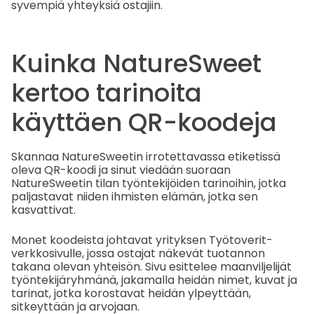
syvempiä yhteyksiä ostajiin.
Kuinka NatureSweet
kertoo tarinoita
käyttäen QR-koodeja
Skannaa NatureSweetin irrotettavassa etiketissä
oleva QR-koodi ja sinut viedään suoraan
NatureSweetin tilan työntekijöiden tarinoihin, jotka
paljastavat niiden ihmisten elämän, jotka sen
kasvattivat.
Monet koodeista johtavat yrityksen Työtoverit-
verkkosivulle, jossa ostajat näkevät tuotannon
takana olevan yhteisön. Sivu esittelee maanviljelijät
työntekijäryhmänä, jakamalla heidän nimet, kuvat ja
tarinat, jotka korostavat heidän ylpeyttään,
sitkeyttään ja arvojaan.