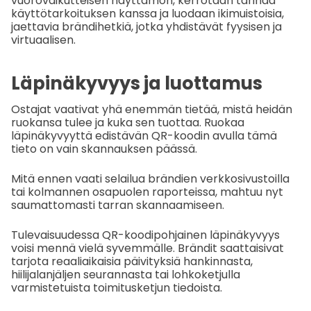
vuorovaikutteisen näyttämön, kerrotaan tarinaa
käyttötarkoituksen kanssa ja luodaan ikimuistoisia,
jaettavia brändihetkiä, jotka yhdistävät fyysisen ja
virtuaalisen.
Läpinäkyvyys ja luottamus
Ostajat vaativat yhä enemmän tietää, mistä heidän
ruokansa tulee ja kuka sen tuottaa. Ruokaa
läpinäkyvyyttä edistävän QR-koodin avulla tämä
tieto on vain skannauksen päässä.
Mitä ennen vaati selailua brändien verkkosivustoilla
tai kolmannen osapuolen raporteissa, mahtuu nyt
saumattomasti tarran skannaamiseen.
Tulevaisuudessa QR-koodipohjainen läpinäkyvyys
voisi mennä vielä syvemmälle. Brändit saattaisivat
tarjota reaaliaikaisia päivityksiä hankinnasta,
hiilijalanjäljen seurannasta tai lohkoketjulla
varmistetuista toimitusketjun tiedoista.