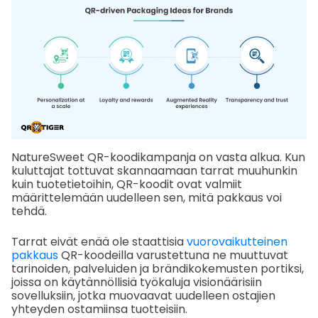
NatureSweet QR-koodikampanja on vasta alkua. Kun
kuluttajat tottuvat skannaamaan tarrat muuhunkin
kuin tuotetietoihin, QR-koodit ovat valmiit
määrittelemään uudelleen sen, mitä pakkaus voi
tehdä.
Tarrat eivät enää ole staattisia
vuorovaikutteinen
pakkaus
QR-koodeilla varustettuna ne muuttuvat
tarinoiden, palveluiden ja brändikokemusten portiksi,
joissa on käytännöllisiä työkaluja visionäärisiin
sovelluksiin, jotka muovaavat uudelleen ostajien
yhteyden ostamiinsa tuotteisiin.