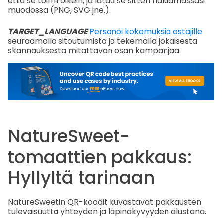
että se toimii oikein, ja lataa se sitten haluamassasi
muodossa (PNG, SVG jne.).
TARGET_LANGUAGE
Personoi kokemuksia ostajille
seuraamalla sitoutumista ja tekemällä jokaisesta
skannauksesta mitattavan osan kampanjaa.
NatureSweet-
tomaattien pakkaus:
Hyllyltä tarinaan
NatureSweetin QR-koodit kuvastavat pakkausten
tulevaisuutta yhteyden ja läpinäkyvyyden alustana.