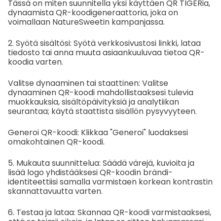
Tässä on miten suunnitella yksi käyttäen QR TIGERia,
dynaamista QR-koodigeneraattoria, joka on
voimallaan NatureSweetin kampanjassa.
2. Syötä sisältösi: Syötä verkkosivustosi linkki, lataa
tiedosto tai anna muuta asiaankuuluvaa tietoa QR-
koodia varten.
Valitse dynaaminen tai staattinen: Valitse
dynaaminen QR-koodi mahdollistaaksesi tulevia
muokkauksia, sisältöpäivityksiä ja analytiikan
seurantaa; käytä staattista sisällön pysyvyyteen.
Generoi QR-koodi: Klikkaa "Generoi" luodaksesi
omakohtainen QR-koodi.
5. Mukauta suunnittelua: Säädä värejä, kuvioita ja
lisää logo yhdistääksesi QR-koodin brändi-
identiteettiisi samalla varmistaen korkean kontrastin
skannattavuutta varten.
6. Testaa ja lataa: Skannaa QR-koodi varmistaaksesi,