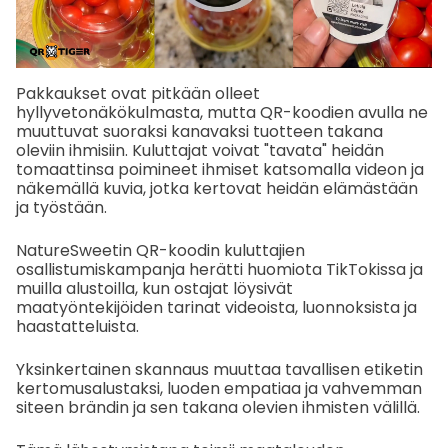
Pakkaukset ovat pitkään olleet
hyllyvetonäkökulmasta, mutta QR-koodien avulla ne
muuttuvat suoraksi kanavaksi tuotteen takana
oleviin ihmisiin. Kuluttajat voivat "tavata" heidän
tomaattinsa poimineet ihmiset katsomalla videon ja
näkemällä kuvia, jotka kertovat heidän elämästään
ja työstään.
NatureSweetin QR-koodin kuluttajien
osallistumiskampanja herätti huomiota TikTokissa ja
muilla alustoilla, kun ostajat löysivät
maatyöntekijöiden tarinat videoista, luonnoksista ja
haastatteluista.
Yksinkertainen skannaus muuttaa tavallisen etiketin
kertomusalustaksi, luoden empatiaa ja vahvemman
siteen brändin ja sen takana olevien ihmisten välillä.