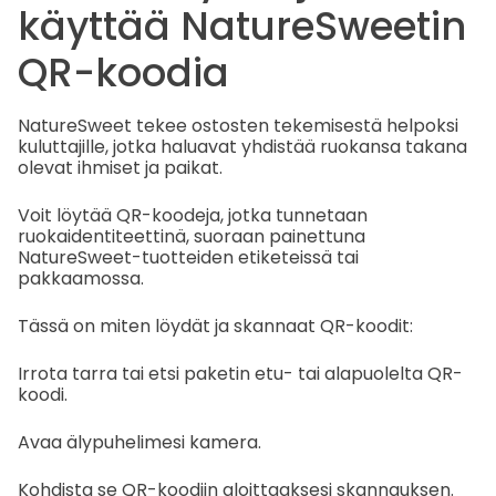
käyttää NatureSweetin
QR-koodia
NatureSweet tekee ostosten tekemisestä helpoksi
kuluttajille, jotka haluavat yhdistää ruokansa takana
olevat ihmiset ja paikat.
Voit löytää QR-koodeja, jotka tunnetaan
ruokaidentiteettinä, suoraan painettuna
NatureSweet-tuotteiden etiketeissä tai
pakkaamossa.
Tässä on miten löydät ja skannaat QR-koodit:
Irrota tarra tai etsi paketin etu- tai alapuolelta QR-
koodi.
Avaa älypuhelimesi kamera.
Kohdista se QR-koodiin aloittaaksesi skannauksen.