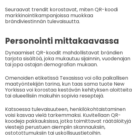
Seuraavat trendit korostavat, miten QR-koodi
markkinointikampanjoissa muokkaa
brändiviestinnän tulevaisuutta.
Personointi mittakaavassa
Dynaamiset QR-koodit mahdollistavat brändien
tarjota sisältöä, joka mukautuu sijainnin, vuodenajan
tai jopa ostajan demografian mukaan.
Omenoiden etiketissä Texasissa voi olla paikallisen
maatyöntekijän tarina, kun taas sama tuote New
Yorkissa voi korostaa kestävän kehityksen aloitteita
tai alueellisiin makuihin sopivia reseptejä.
Katsoessa tulevaisuuteen, henkilökohtaistaminen
voisi kasvaa vielä tarkemmaksi. Kuvitellaan QR-
koodeja pakkauksissa, jotka toimittavat räätälöityjä
viestejä perustuen aiempiin skannauksiin,
ostotottumuksiin tai uskollisuustietoihin.