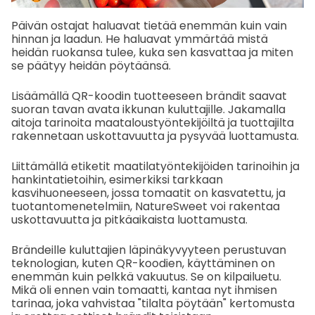
Päivän ostajat haluavat tietää enemmän kuin vain
hinnan ja laadun. He haluavat ymmärtää mistä
heidän ruokansa tulee, kuka sen kasvattaa ja miten
se päätyy heidän pöytäänsä.
Lisäämällä QR-koodin tuotteeseen brändit saavat
suoran tavan avata ikkunan kuluttajille. Jakamalla
aitoja tarinoita maataloustyöntekijöiltä ja tuottajilta
rakennetaan uskottavuutta ja pysyvää luottamusta.
Liittämällä etiketit maatilatyöntekijöiden tarinoihin ja
hankintatietoihin, esimerkiksi tarkkaan
kasvihuoneeseen, jossa tomaatit on kasvatettu, ja
tuotantomenetelmiin, NatureSweet voi rakentaa
uskottavuutta ja pitkäaikaista luottamusta.
Brändeille kuluttajien läpinäkyvyyteen perustuvan
teknologian, kuten QR-koodien, käyttäminen on
enemmän kuin pelkkä vakuutus. Se on kilpailuetu.
Mikä oli ennen vain tomaatti, kantaa nyt ihmisen
tarinaa, joka vahvistaa "tilalta pöytään" kertomusta