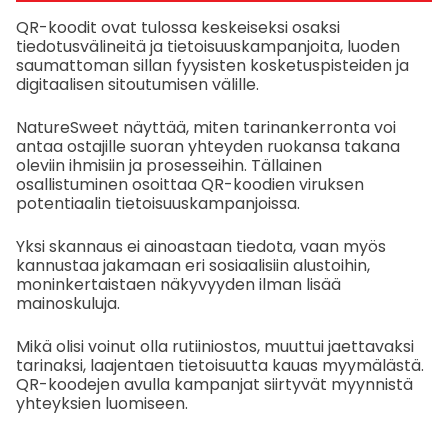
QR-koodit ovat tulossa keskeiseksi osaksi
tiedotusvälineitä ja tietoisuuskampanjoita, luoden
saumattoman sillan fyysisten kosketuspisteiden ja
digitaalisen sitoutumisen välille.
NatureSweet näyttää, miten tarinankerronta voi
antaa ostajille suoran yhteyden ruokansa takana
oleviin ihmisiin ja prosesseihin. Tällainen
osallistuminen osoittaa QR-koodien viruksen
potentiaalin tietoisuuskampanjoissa.
Yksi skannaus ei ainoastaan tiedota, vaan myös
kannustaa jakamaan eri sosiaalisiin alustoihin,
moninkertaistaen näkyvyyden ilman lisää
mainoskuluja.
Mikä olisi voinut olla rutiiniostos, muuttui jaettavaksi
tarinaksi, laajentaen tietoisuutta kauas myymälästä.
QR-koodejen avulla kampanjat siirtyvät myynnistä
yhteyksien luomiseen.