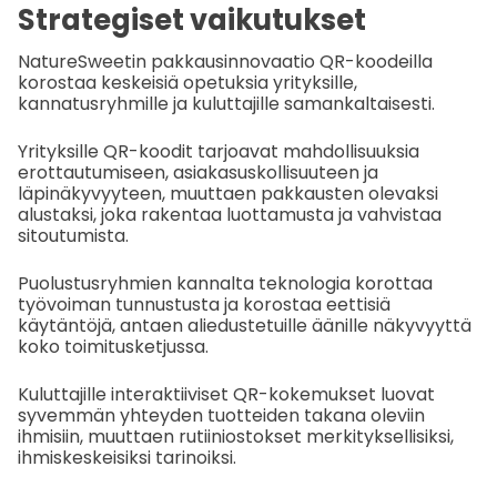
Strategiset vaikutukset
NatureSweetin pakkausinnovaatio QR-koodeilla
korostaa keskeisiä opetuksia yrityksille,
kannatusryhmille ja kuluttajille samankaltaisesti.
Yrityksille QR-koodit tarjoavat mahdollisuuksia
erottautumiseen, asiakasuskollisuuteen ja
läpinäkyvyyteen, muuttaen pakkausten olevaksi
alustaksi, joka rakentaa luottamusta ja vahvistaa
sitoutumista.
Puolustusryhmien kannalta teknologia korottaa
työvoiman tunnustusta ja korostaa eettisiä
käytäntöjä, antaen aliedustetuille äänille näkyvyyttä
koko toimitusketjussa.
Kuluttajille interaktiiviset QR-kokemukset luovat
syvemmän yhteyden tuotteiden takana oleviin
ihmisiin, muuttaen rutiiniostokset merkityksellisiksi,
ihmiskeskeisiksi tarinoiksi.