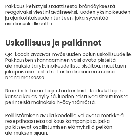
Pakkaus kehittyisi staattisesta brändäyksestä
reagoivaksi viestintävälineeksi, luoden yksinoikeuden
ja ajankohtaisuuden tunteen, joka syventää
asiakasuskollisuutta.
Uskollisuus ja palkinnot
QR-koodit avaavat myös uuden polun uskollisuudelle.
Pakkausten skannaaminen voisi avata pisteitä,
alennuksia tai yksinoikeudellista sisältöä, muuttaen
jokapäiväiset ostokset askeliksi suuremmassa
brändimatkassa.
Brändeille tämä laajentaa keskustelua kuluttajien
kanssa kauas hyllyltä, luoden toistuvaa sitoutumista
perinteisiä mainoksia hyödyntämättä.
Pelillistämisen avulla koodeilla voi avata merkkejä,
reseptihaasteita tai kausikampanjoita, jotka
palkitsevat osallistumisen elämyksillä pelkän
alennuksen sijaan.