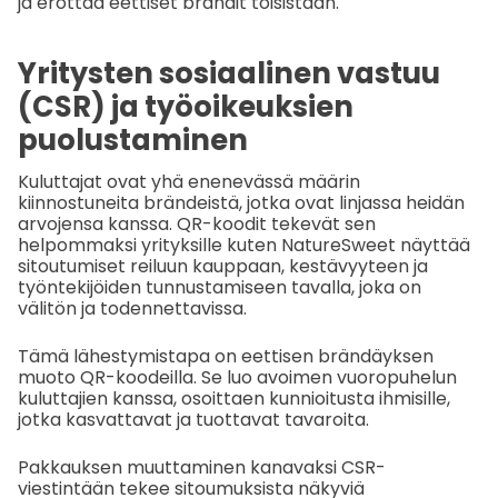
ja erottaa eettiset brändit toisistaan.
Yritysten sosiaalinen vastuu
(CSR) ja työoikeuksien
puolustaminen
Kuluttajat ovat yhä enenevässä määrin
kiinnostuneita brändeistä, jotka ovat linjassa heidän
arvojensa kanssa. QR-koodit tekevät sen
helpommaksi yrityksille kuten NatureSweet näyttää
sitoutumiset reiluun kauppaan, kestävyyteen ja
työntekijöiden tunnustamiseen tavalla, joka on
välitön ja todennettavissa.
Tämä lähestymistapa on eettisen brändäyksen
muoto QR-koodeilla. Se luo avoimen vuoropuhelun
kuluttajien kanssa, osoittaen kunnioitusta ihmisille,
jotka kasvattavat ja tuottavat tavaroita.
Pakkauksen muuttaminen kanavaksi CSR-
viestintään tekee sitoumuksista näkyviä