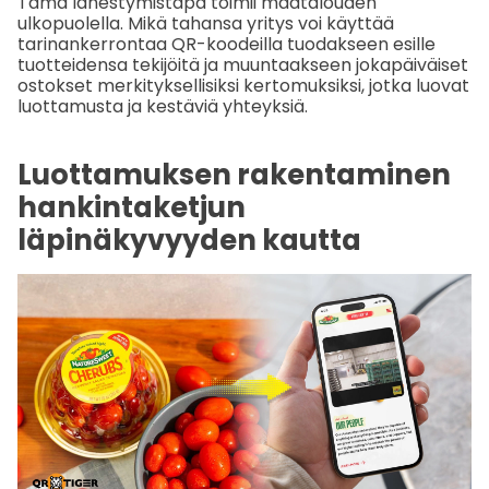
Tämä lähestymistapa toimii maatalouden
ulkopuolella. Mikä tahansa yritys voi käyttää
tarinankerrontaa QR-koodeilla tuodakseen esille
tuotteidensa tekijöitä ja muuntaakseen jokapäiväiset
ostokset merkityksellisiksi kertomuksiksi, jotka luovat
luottamusta ja kestäviä yhteyksiä.
Luottamuksen rakentaminen
hankintaketjun
läpinäkyvyyden kautta