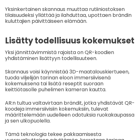
Yksinkertainen skannaus muuttaa rutiiniostoksen
tilaisuudeksi yllättää ja ilahduttaa, upottaen brändin
kuluttajien päivittäiseen elämään.
Lisätty todellisuus kokemukset
Yksi jännittävimmistä rajoista on QR-koodien
yhdistäminen lisättyyn todellisuuteen.
Skannaus voisi käynnistää 3D-maatalouskiertueen,
tuoda viljelijän tarinan eloon immersiivisenä
kokemuksena tai lisätä reseptit suoraan
keittiötasolle puhelimen kameran kautta.
AR:n tultua valtavirtaan brändit, jotka yhdistävät QR-
koodeja immersiivisiin kokemuksiin, tulevat
määrittelemään uudelleen odotuksia ruokakaupassa
ja sen ulkopuolella.
Tämä teknologia tekee pakkaamisesta