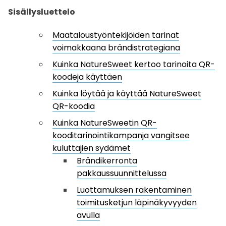
Sisällysluettelo
Maataloustyöntekijöiden tarinat
voimakkaana brändistrategiana
Kuinka NatureSweet kertoo tarinoita QR-
koodeja käyttäen
Kuinka löytää ja käyttää NatureSweet
QR-koodia
Kuinka NatureSweetin QR-
kooditarinointikampanja vangitsee
kuluttajien sydämet
Brändikerronta
pakkaussuunnittelussa
Luottamuksen rakentaminen
toimitusketjun läpinäkyvyyden
avulla