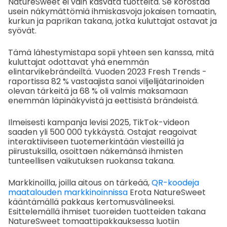
NatureSweet ei vain kasvata tuotteita. Se korostaa
usein näkymättömiä ihmiskasvoja jokaisen tomaatin,
kurkun ja paprikan takana, jotka kuluttajat ostavat ja
syövät.
Tämä lähestymistapa sopii yhteen sen kanssa, mitä
kuluttajat odottavat yhä enemmän
elintarvikebrändeiltä. Vuoden 2023 Fresh Trends -
raportissa 82 % vastaajista sanoi viljelijätarinoiden
olevan tärkeitä ja 68 % oli valmis maksamaan
enemmän läpinäkyvistä ja eettisistä brändeistä.
Ilmeisesti kampanja levisi 2025, TikTok-videon
saaden yli 500 000 tykkäystä. Ostajat reagoivat
interaktiiviseen tuotemerkintään viesteillä ja
piirustuksilla, osoittaen näkemänsä ihmisten
tunteellisen vaikutuksen ruokansa takana.
Markkinoilla, joilla aitous on tärkeää,
QR-koodeja
maatalouden markkinoinnissa
Erota NatureSweet
kääntämällä pakkaus kertomusvälineeksi.
Esittelemällä ihmiset tuoreiden tuotteiden takana
NatureSweet tomaattipakkauksessa luotiin