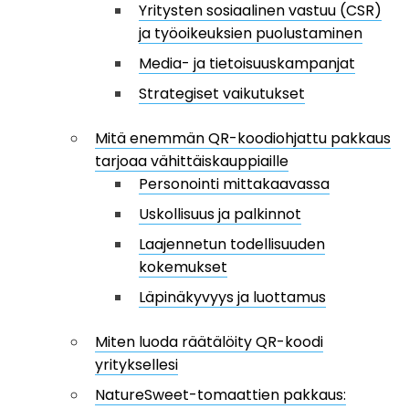
Yritysten sosiaalinen vastuu (CSR)
ja työoikeuksien puolustaminen
Media- ja tietoisuuskampanjat
Strategiset vaikutukset
Mitä enemmän QR-koodiohjattu pakkaus
tarjoaa vähittäiskauppiaille
Personointi mittakaavassa
Uskollisuus ja palkinnot
Laajennetun todellisuuden
kokemukset
Läpinäkyvyys ja luottamus
Miten luoda räätälöity QR-koodi
yrityksellesi
NatureSweet-tomaattien pakkaus: