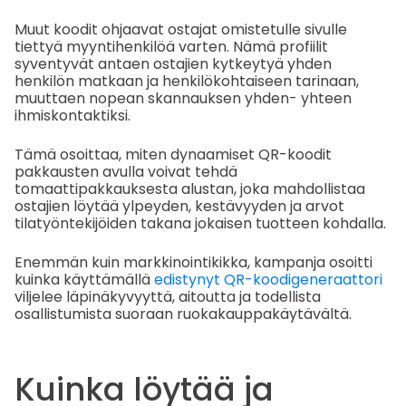
Muut koodit ohjaavat ostajat omistetulle sivulle
tiettyä myyntihenkilöä varten. Nämä profiilit
syventyvät antaen ostajien kytkeytyä yhden
henkilön matkaan ja henkilökohtaiseen tarinaan,
muuttaen nopean skannauksen yhden- yhteen
ihmiskontaktiksi.
Tämä osoittaa, miten dynaamiset QR-koodit
pakkausten avulla voivat tehdä
tomaattipakkauksesta alustan, joka mahdollistaa
ostajien löytää ylpeyden, kestävyyden ja arvot
tilatyöntekijöiden takana jokaisen tuotteen kohdalla.
Enemmän kuin markkinointikikka, kampanja osoitti
kuinka käyttämällä
edistynyt QR-koodigeneraattori
viljelee läpinäkyvyyttä, aitoutta ja todellista
osallistumista suoraan ruokakauppakäytävältä.
Kuinka löytää ja