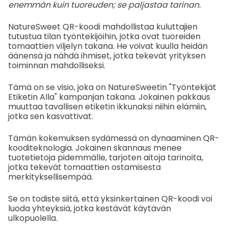
enemmän kuin tuoreuden; se paljastaa tarinan.
NatureSweet QR-koodi mahdollistaa kuluttajien
tutustua tilan työntekijöihin, jotka ovat tuoreiden
tomaattien viljelyn takana. He voivat kuulla heidän
äänensä ja nähdä ihmiset, jotka tekevät yrityksen
toiminnan mahdolliseksi.
Tämä on se visio, joka on NatureSweetin "Työntekijät
Etiketin Alla" kampanjan takana. Jokainen pakkaus
muuttaa tavallisen etiketin ikkunaksi niihin elämiin,
jotka sen kasvattivat.
Tämän kokemuksen sydämessä on dynaaminen QR-
kooditeknologia. Jokainen skannaus menee
tuotetietoja pidemmälle, tarjoten aitoja tarinoita,
jotka tekevät tomaattien ostamisesta
merkityksellisempää.
Se on todiste siitä, että yksinkertainen QR-koodi voi
luoda yhteyksiä, jotka kestävät käytävän
ulkopuolella.