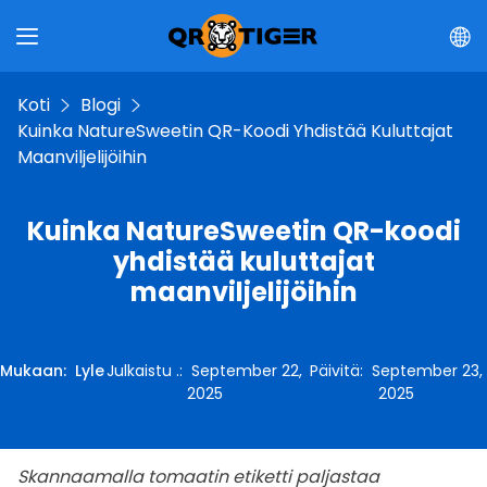
Koti
Blogi
Kuinka NatureSweetin QR-Koodi Yhdistää Kuluttajat
Maanviljelijöihin
Kuinka NatureSweetin QR-koodi
yhdistää kuluttajat
maanviljelijöihin
Mukaan
:
Lyle
Julkaistu .
:
September 22,
Päivitä
:
September 23,
2025
2025
Skannaamalla tomaatin etiketti paljastaa