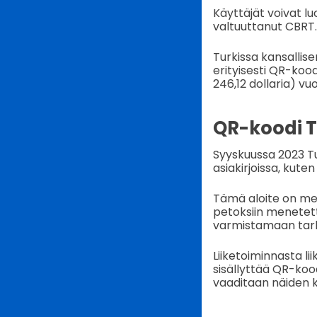
Käyttäjät voivat l
valtuuttanut CBRT.
Turkissa kansallis
erityisesti QR-kood
246,12 dollaria) v
QR-koodi T
Syyskuussa 2023 Tu
asiakirjoissa, kute
Tämä aloite on me
petoksiin menetett
varmistamaan tarkk
Liiketoiminnasta li
sisällyttää QR-kood
vaaditaan näiden k