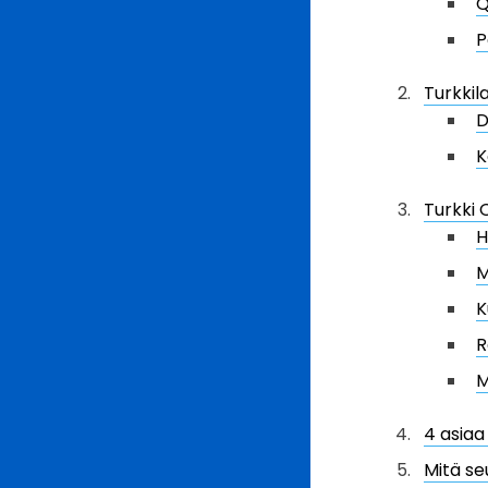
Q
P
Turkkil
D
K
Turkki 
H
M
K
R
M
4 asiaa
Mitä se