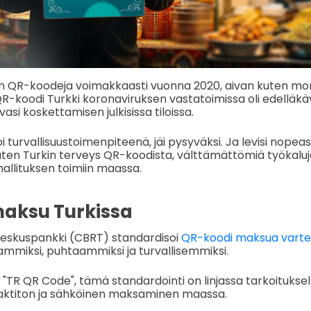
öön QR-koodeja voimakkaasti vuonna 2020, aivan kuten mo
R-koodi Turkki koronaviruksen vastatoimissa oli edelläkäv
i koskettamisen julkisissa tiloissa.
i turvallisuustoimenpiteenä, jäi pysyväksi. Ja levisi nopea
, kuten Turkin terveys QR-koodista, välttämättömiä työkalu
 hallituksen toimiin maassa.
aksu Turkissa
keskuspankki (CBRT) standardisoi
QR-koodi maksua vart
miksi, puhtaammiksi ja turvallisemmiksi.
"TR QR Code", tämä standardointi on linjassa tarkoitukse
aktiton ja sähköinen maksaminen maassa.