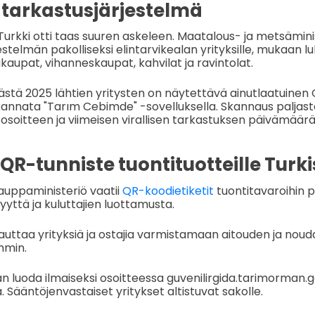
tarkastusjärjestelmä
urkki otti taas suuren askeleen. Maatalous- ja metsämini
stelmän pakolliseksi elintarvikealan yrityksille, mukaan lu
kaupat, vihanneskaupat, kahvilat ja ravintolat.
ästä 2025 lähtien yritysten on näytettävä ainutlaatuinen 
skannata "Tarım Cebimde" -sovelluksella. Skannaus paljas
, osoitteen ja viimeisen virallisen tarkastuksen päivämäärä
QR-tunniste tuontituotteille Turk
kauppaministeriö vaatii
QR-koodietiketit
tuontitavaroihin
vyyttä ja kuluttajien luottamusta.
uttaa yrityksiä ja ostajia varmistamaan aitouden ja no
mmin.
 luoda ilmaiseksi osoitteessa guvenilirgida.tarimorman.go
. Sääntöjenvastaiset yritykset altistuvat sakolle.