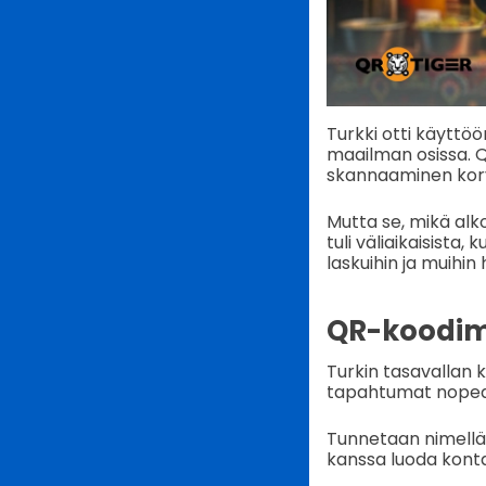
Turkki otti käytt
maailman osissa. Q
skannaaminen korvas
Mutta se, mikä alko
tuli väliaikaisista
laskuihin ja muihin
QR-koodim
Turkin tasavallan 
tapahtumat nopeam
Tunnetaan nimellä 
kanssa luoda kont