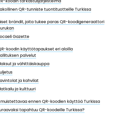
R-koodin tarkastusjärjestelmä
akollinen QR-tunniste tuontituotteille Turkissa
aiset brändit, joita tukee paras QR-koodigeneraattori
urukan
ocaeli Gazette
QR-koodin käyttötapaukset eri aloilla
allituksen palvelut
aksut ja vähittäiskauppa
uljetus
avintolat ja kahvilat
atkailu ja kulttuuri
 muistettavaa ennen QR-koodien käyttöä Turkissa
uraavaksi tapahtuu QR-koodeille Turkissa?