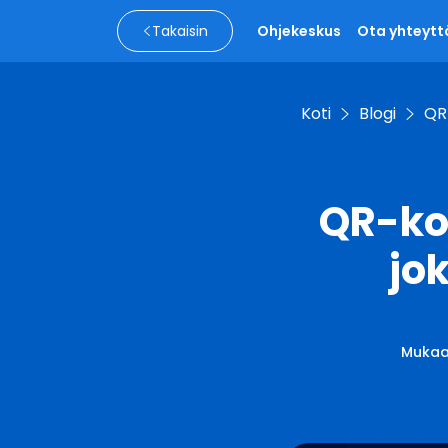
Takaisin
Ohjekeskus
Ota yhteytt
Koti
Blogi
QR
QR-ko
jo
Muka