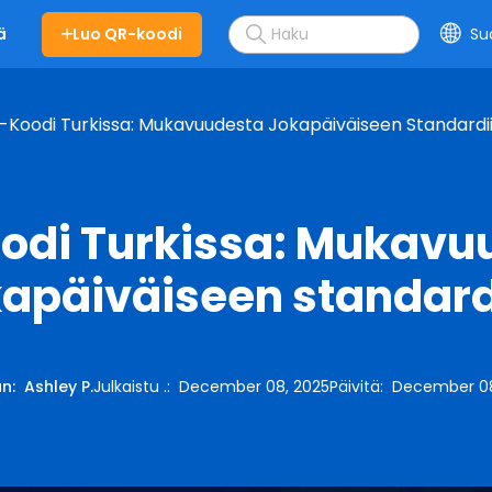
Luo QR-koodi
Su
ä
-Koodi Turkissa: Mukavuudesta Jokapäiväiseen Standardi
odi Turkissa: Mukavu
kapäiväiseen standard
an
:
Ashley P.
Julkaistu .
:
December 08, 2025
Päivitä
:
December 08