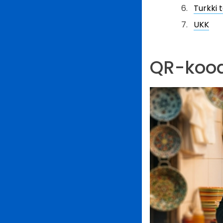
Turkki 
UKK
QR-kood