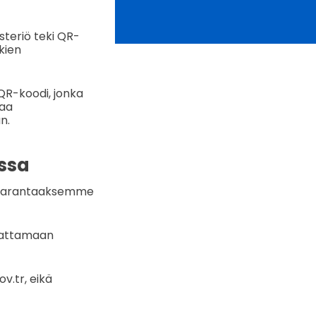
steriö teki QR-
kien
QR-koodi, jonka
taa
n.
issa
 parantaaksemme
udattamaan
v.tr, eikä