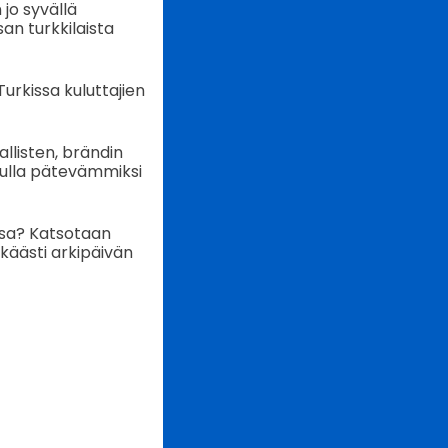
jo syvällä
san turkkilaista
urkissa kuluttajien
llisten, brändin
 tulla pätevämmiksi
ssa? Katsotaan
käästi arkipäivän