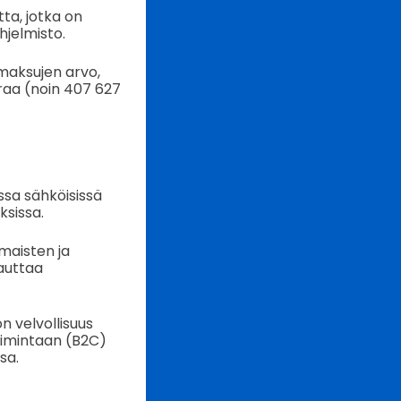
ta, jotka on
hjelmisto.
maksujen arvo,
iiraa (noin 407 627
sa sähköisissä
ksissa.
maisten ja
auttaa
n velvollisuus
toimintaan (B2C)
sa.