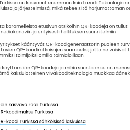
urkissa on kasvanut enemmän kuin trendi. Teknologia on 
eluissa ja järjestelmissä, mikä tekee siitä horjumattoman o
a karamelleista etusivun otsikoihin QR-koodeja on tullut T
mediakanaviin ja erityisesti hallituksen suunnitelmiin.
ritykset kääntyvät QR-koodigeneraattorin puoleen turva
ettävien QR-koodiratkaisujen saamiseksi, jotta ne voisivat
miksi toimijoiksi omilla toimialoillaan.
yi käyttämään QR-koodeja ja mihin suuntaan se on meno
ämä kaksiulotteinen viivakooditeknologia muokkaa äänek
in kasvava rooli Turkissa
R-koodimaksu Turkissa
R-koodi Turkissa sähköisissä laskuissa