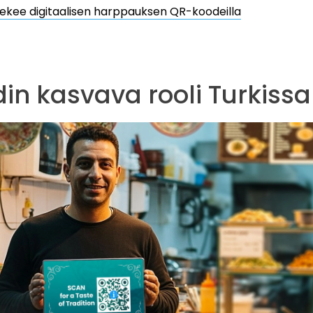
tekee digitaalisen harppauksen QR-koodeilla
in kasvava rooli Turkissa