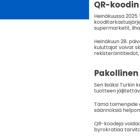
QR-koodin 
Heinäkuussa 2025 T
kooditarkastusjärje
supermarketit, liha
Heinäkuun 28. päiv
kuluttajat voivat 
rekisteröintitiedot
Pakollinen 
Sen lisäksi Turkin 
tuotteen jäljitettä
Tämä toimenpide a
säännöksiä helpo
QR-koodeja voidaan
byrokratiaa tarvita