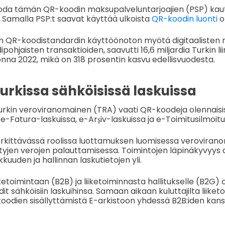
uoda tämän QR-koodin maksupalveluntarjoajien (PSP) kaut
 Samalla PSP:t saavat käyttää ulkoista
QR-koodin luonti
o
en QR-koodistandardin käyttöönoton myötä digitaalisten 
ipohjaisten transaktioiden, saavutti 16,6 miljardia Turkin l
uonna 2022, mikä on 318 prosentin kasvu edellisvuodesta.
urkissa sähköisissä laskuissa
rkin veroviranomainen (TRA) vaati QR-koodeja olennaisis
n e-Fatura-laskuissa, e-Arşiv-laskuissa ja e-Toimitusilmoitu
rkittävässä roolissa luottamuksen luomisessa verovirano
yjen verojen palauttamisessa. Toimintojen läpinäkyvyys 
uuden ja hallinnan laskutietojen yli.
iketoimintaan (B2B) ja liiketoiminnasta hallitukselle (B2G) o
it sähköisiin laskuihinsa. Samaan aikaan kuluttajilta liike
oodien sisällyttämistä E-arkistoon yhdessä B2B:iden kans