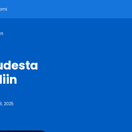
omi
in
udesta
iin
, 2025