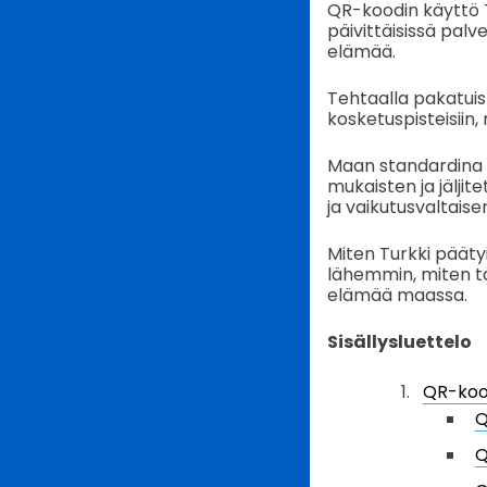
QR-koodin käyttö T
päivittäisissä palv
elämää.
Tehtaalla pakatuist
kosketuspisteisiin, 
Maan standardina y
mukaisten ja jäljit
ja vaikutusvaltaisem
Miten Turkki päät
lähemmin, miten t
elämää maassa.
Sisällysluettelo
QR-kood
Q
Q