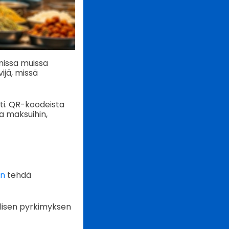
nissa muissa
ijä, missä
sti. QR-koodeista
ja maksuihin,
en
tehdä
llisen pyrkimyksen