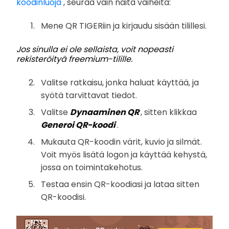
koodinluoja
, seuraa vain näitä vaiheita:
Mene QR TIGERiin ja kirjaudu sisään tilillesi.
Jos sinulla ei ole sellaista, voit nopeasti
rekisteröityä freemium-tilille.
Valitse ratkaisu, jonka haluat käyttää, ja
syötä tarvittavat tiedot.
Valitse
Dynaaminen QR
, sitten klikkaa
Generoi QR-koodi
.
Mukauta QR-koodin värit, kuvio ja silmät.
Voit myös lisätä logon ja käyttää kehystä,
jossa on toimintakehotus.
Testaa ensin QR-koodiasi ja lataa sitten
QR-koodisi.