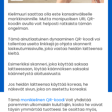
Kielimuuri saattaa olla este kansainväliselle
markkinoinnille. Mutta monipuolisen URL QR-
koodin avulla voit helposti ratkaista tämän
ongelman.
Tämä ainutlaatuinen dynaaminen QR-koodi voi
tallentaa useita linkkejä ja ohjata skannerit
laskeutumissivulle, joka vastaa heidän laitteensa
kieltä.
Esimerkiksi skanneri, joka käyttää saksaa
laitteessaan, löytää käännöksen saksaksi
käännetystä aloitussivusta.
Jos heidän laitteensa käyttää koreaa, he
näkevät sivun, joka on asetettu koreaksi.
Tämä
monikielinen QR-koodi
Voit yhdistää
paremmin ulkomaisiin kuluttajiin, koska he voivat
täysin ymmärtää tuotteesi. Se osoittaa myös,