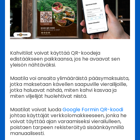
Kahvitilat voivat käyttää QR-koodeja
edistääkseen paikkaansa, jos he avaavat sen
yleisön nähtäväksi.
Maatila voi ansaita ylimääräistä pääsymaksuista,
jotka maksetaan kävellen saapuville vierailijoille,
jotka haluavat nähdä, miten kahvi kasvaa ja
miten viljelijät huolehtivat niistä.
Maatilat voivat luoda
Google Formin QR-koodi
johtaa käyttäjät verkkolomakkeeseen, jonka he
voivat täyttää ajan varaamiseksi vierailulleen,
poistaen tarpeen rekisteröityä sisäänkäynnillä
manuaalisesti.