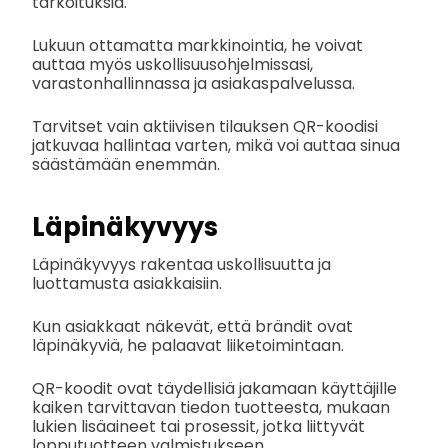
tarkoituksia.
Lukuun ottamatta markkinointia, he voivat
auttaa myös uskollisuusohjelmissasi,
varastonhallinnassa ja asiakaspalvelussa.
Tarvitset vain aktiivisen tilauksen QR-koodisi
jatkuvaa hallintaa varten, mikä voi auttaa sinua
säästämään enemmän.
Läpinäkyvyys
Läpinäkyvyys rakentaa uskollisuutta ja
luottamusta asiakkaisiin.
Kun asiakkaat näkevät, että brändit ovat
läpinäkyviä, he palaavat liiketoimintaan.
QR-koodit ovat täydellisiä jakamaan käyttäjille
kaiken tarvittavan tiedon tuotteesta, mukaan
lukien lisäaineet tai prosessit, jotka liittyvät
lopputuotteen valmistukseen.