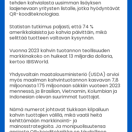
tehden kahvialasta uusimman lisäyksen
laajenevaan yritysten listalle, jotka hyödyntävät
QR-kooditeknologiaa.
Statistan tutkimus paljasti, että 74 %
amerikkalaisista juo kahvia päivittäin, mikä
selittää tuotteen valtavan kysynnän.
Vuonna 2023 kahvin tuotannon teollisuuden
markkinakoko on huikeat 13 miljardia dollaria,
kertoo IBISWorld.
Yhdysvaltain maatalousministeriö (USDA) arvioi
myös maailman kahvintuotannon kasvavan 7,8
miljoonasta 175 miljoonaan säkkiin vuoteen 2023
mennessä, ja Brasilian, Vietnamin, Kolumbian ja
Indonesian olevan suurimmat tuottajat.
Nämä numerot johtavat tiukkaan kilpailuun
kahvin tuottajien välillä, mikä vaatii heitä
kehittämään markkinointi- ja
mainosstrategioita. Ja monipuolisuutensa
ansiosta QR-kooditekniikka on täydellinen