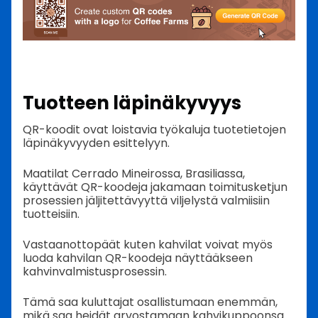
Tuotteen läpinäkyvyys
QR-koodit ovat loistavia työkaluja tuotetietojen
läpinäkyvyyden esittelyyn.
Maatilat Cerrado Mineirossa, Brasiliassa,
käyttävät QR-koodeja jakamaan toimitusketjun
prosessien jäljitettävyyttä viljelystä valmiisiin
tuotteisiin.
Vastaanottopäät kuten kahvilat voivat myös
luoda kahvilan QR-koodeja näyttääkseen
kahvinvalmistusprosessin.
Tämä saa kuluttajat osallistumaan enemmän,
mikä saa heidät arvostamaan kahvikuppoonsa