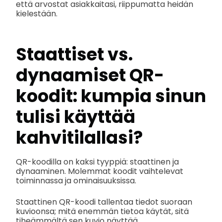
että arvostat asiakkaitasi, riippumatta heidän
kielestään.
Staattiset vs.
dynaamiset QR-
koodit: kumpia sinun
tulisi käyttää
kahvitilallasi?
QR-koodilla on kaksi tyyppiä: staattinen ja
dynaaminen. Molemmat koodit vaihtelevat
toiminnassa ja ominaisuuksissa.
Staattinen QR-koodi tallentaa tiedot suoraan
kuvioonsa; mitä enemmän tietoa käytät, sitä
tiheämmältä sen kuvio näyttää.