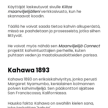
Käyttäjät laskeutuvat sivulle
Kiitos
maanviljelijälleni
verkkosivusto, kun he
skannaavat koodin.
Täällä he voivat saada tietoa kahvin alkuperästä,
missä se paahdetaan ja prosesseista, jotka siihen
liittyvät.
He voivat myös nähdä sen
Maanviljelijä Connect
projektit kahvintuottajien perheille, kuten
puhtaan veden ja maatalousaloitteiden parissa.
Kahawa 1893
Kahawa 1893 on erikoiskahviyritys, jonka perusti
Margaret Nyamumbo, kenialainen kolmannen
polven kahvinviljelijä. Sen pääkonttori sijaitsee
San Franciscossa, Kaliforniassa.
Hauska fakta: Kahawa on swahilin kielen sana,
joka tarkoittaa 'kahvia'.