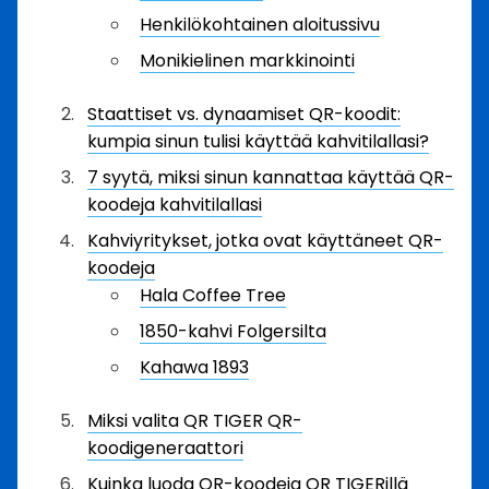
Henkilökohtainen aloitussivu
Monikielinen markkinointi
Staattiset vs. dynaamiset QR-koodit:
kumpia sinun tulisi käyttää kahvitilallasi?
7 syytä, miksi sinun kannattaa käyttää QR-
koodeja kahvitilallasi
Kahviyritykset, jotka ovat käyttäneet QR-
koodeja
Hala Coffee Tree
1850-kahvi Folgersilta
Kahawa 1893
Miksi valita QR TIGER QR-
koodigeneraattori
Kuinka luoda QR-koodeja QR TIGERillä