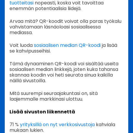
tuotteitasi
nopeasti, koska voit tavoittaa
enemmän potentiaalisia liidejä.
Arvaa mitä? QR-koodit voivat olla paras työkalu
vahvistamaan läsnäoloasi sosiaalisessa
mediassa.
Voit luoda
sosiaalisen median QR-koodi
ja lisää
se kahvipusseihisi.
Tämä dynaaminen QR-koodi voi sisältää useita
sosiaalisen median linkkejä, joten kuka tahansa
skannaa koodin voi heti seurata sinua kaikilla
näillä sivustoilla.
Mitä suurempi seuraajakuntasi on, sitä
laajemmalle markkinasi ulottuu.
Lisää sivuston liikennettä
71 %
yrityksillä on nyt verkkosivustoja
kahviala
mukaan lukien.