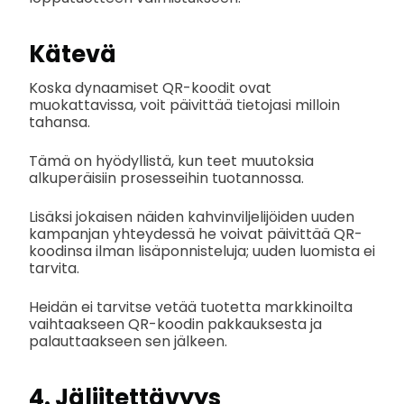
Kätevä
Koska dynaamiset QR-koodit ovat
muokattavissa, voit päivittää tietojasi milloin
tahansa.
Tämä on hyödyllistä, kun teet muutoksia
alkuperäisiin prosesseihin tuotannossa.
Lisäksi jokaisen näiden kahvinviljelijöiden uuden
kampanjan yhteydessä he voivat päivittää QR-
koodinsa ilman lisäponnisteluja; uuden luomista ei
tarvita.
Heidän ei tarvitse vetää tuotetta markkinoilta
vaihtaakseen QR-koodin pakkauksesta ja
palauttaakseen sen jälkeen.
4. Jäljitettävyys