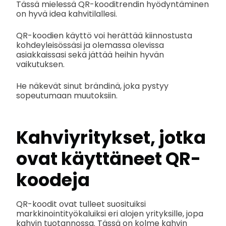
Tässä mielessä QR-kooditrendin hyödyntäminen
on hyvä idea kahvitilallesi.
QR-koodien käyttö voi herättää kiinnostusta
kohdeyleisössäsi ja olemassa olevissa
asiakkaissasi sekä jättää heihin hyvän
vaikutuksen.
He näkevät sinut brändinä, joka pystyy
sopeutumaan muutoksiin.
Kahviyritykset, jotka
ovat käyttäneet QR-
koodeja
QR-koodit ovat tulleet suosituiksi
markkinointityökaluiksi eri alojen yrityksille, jopa
kahvin tuotannossa. Tässä on kolme kahvin