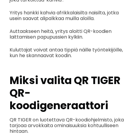
Yritys hankki kahvia afrikkalaisilta naisilta, jotka
usein saavat alipalkkaa muilla aloilla.
Auttaakseen heitä, yritys aloitti QR-koodien
laittamisen papupussien kylkiin.
Kuluttajat voivat antaa tippiä näille työntekijöille,
kun he skannaavat koodin.
Miksi valita QR TIGER
QR-
koodigeneraattori
QR TIGER on luotettava QR-koodiohjelmisto, joka
tarjoaa arvokkaita ominaisuuksia kohtuulliseen
hintaan.