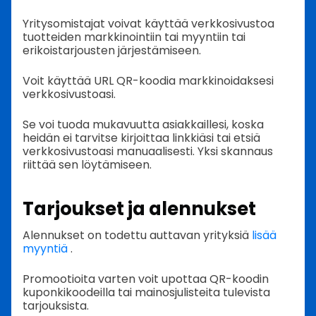
Yritysomistajat voivat käyttää verkkosivustoa
tuotteiden markkinointiin tai myyntiin tai
erikoistarjousten järjestämiseen.
Voit käyttää URL QR-koodia markkinoidaksesi
verkkosivustoasi.
Se voi tuoda mukavuutta asiakkaillesi, koska
heidän ei tarvitse kirjoittaa linkkiäsi tai etsiä
verkkosivustoasi manuaalisesti. Yksi skannaus
riittää sen löytämiseen.
Tarjoukset ja alennukset
Alennukset on todettu auttavan yrityksiä
lisää
myyntiä
.
Promootioita varten voit upottaa QR-koodin
kuponkikoodeilla tai mainosjulisteita tulevista
tarjouksista.