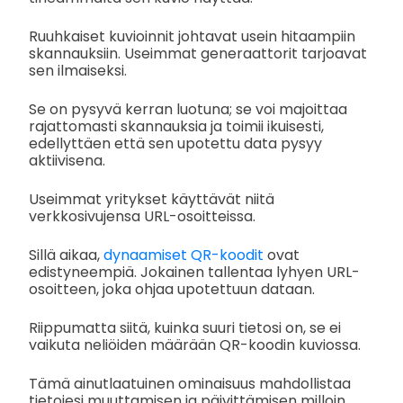
Ruuhkaiset kuvioinnit johtavat usein hitaampiin
skannauksiin. Useimmat generaattorit tarjoavat
sen ilmaiseksi.
Se on pysyvä kerran luotuna; se voi majoittaa
rajattomasti skannauksia ja toimii ikuisesti,
edellyttäen että sen upotettu data pysyy
aktiivisena.
Useimmat yritykset käyttävät niitä
verkkosivujensa URL-osoitteissa.
Sillä aikaa,
dynaamiset QR-koodit
ovat
edistyneempiä. Jokainen tallentaa lyhyen URL-
osoitteen, joka ohjaa upotettuun dataan.
Riippumatta siitä, kuinka suuri tietosi on, se ei
vaikuta neliöiden määrään QR-koodin kuviossa.
Tämä ainutlaatuinen ominaisuus mahdollistaa
tietojesi muuttamisen ja päivittämisen milloin