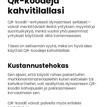
QR-koodeja
kahvitilallasi
QR-koodit—erityisesti dynaamiset sellaiset—
voivat merkittävästi lisätä yrityksen myyntiä ja
suorituskykyä, minkä vuoksi yhä useammat
yritykset käyttävät niitä toiminnassaan.
Tässä on seitsemän syytä, miksi on hyvä idea
käyttää QR-koodeja kahvitilallasi:
Kustannustehokas
Sen sijaan, että käytät rahaa painettuihin
markkinointimateriaaleihin kuten esitteisiin tai
kahvikortteihin, voit sisällyttää dynaamisen QR-
koodin kahvipussiin ja pakkaamiseen
korvaamaan sen.
QR-koodit voivat palvella myös erilaisia