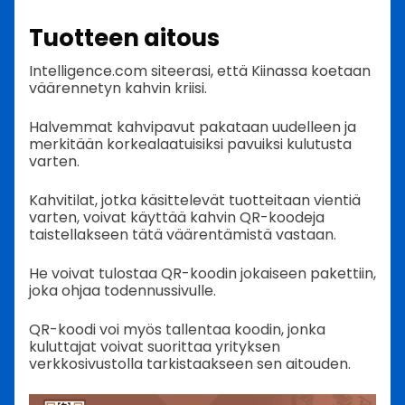
Tuotteen aitous
Intelligence.com siteerasi, että Kiinassa koetaan
väärennetyn kahvin kriisi.
Halvemmat kahvipavut pakataan uudelleen ja
merkitään korkealaatuisiksi pavuiksi kulutusta
varten.
Kahvitilat, jotka käsittelevät tuotteitaan vientiä
varten, voivat käyttää kahvin QR-koodeja
taistellakseen tätä väärentämistä vastaan.
He voivat tulostaa QR-koodin jokaiseen pakettiin,
joka ohjaa todennussivulle.
QR-koodi voi myös tallentaa koodin, jonka
kuluttajat voivat suorittaa yrityksen
verkkosivustolla tarkistaakseen sen aitouden.