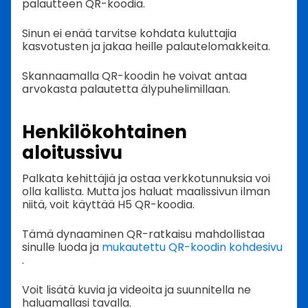
palautteen QR-koodia.
Sinun ei enää tarvitse kohdata kuluttajia
kasvotusten ja jakaa heille palautelomakkeita.
Skannaamalla QR-koodin he voivat antaa
arvokasta palautetta älypuhelimillaan.
Henkilökohtainen
aloitussivu
Palkata kehittäjiä ja ostaa verkkotunnuksia voi
olla kallista. Mutta jos haluat maalissivun ilman
niitä, voit käyttää H5 QR-koodia.
Tämä dynaaminen QR-ratkaisu mahdollistaa
sinulle luoda ja
mukautettu QR-koodin kohdesivu
.
Voit lisätä kuvia ja videoita ja suunnitella ne
haluamallasi tavalla.