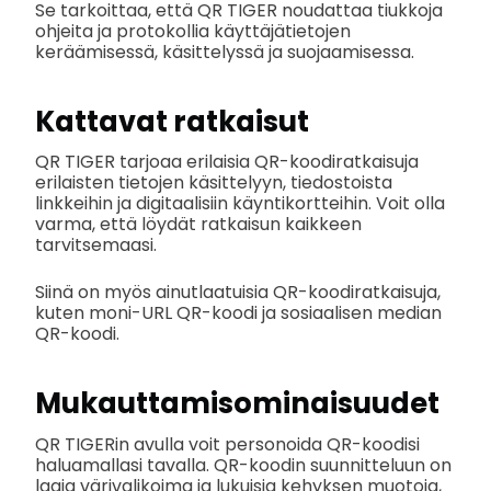
Se tarkoittaa, että QR TIGER noudattaa tiukkoja
ohjeita ja protokollia käyttäjätietojen
keräämisessä, käsittelyssä ja suojaamisessa.
Kattavat ratkaisut
QR TIGER tarjoaa erilaisia QR-koodiratkaisuja
erilaisten tietojen käsittelyyn, tiedostoista
linkkeihin ja digitaalisiin käyntikortteihin. Voit olla
varma, että löydät ratkaisun kaikkeen
tarvitsemaasi.
Siinä on myös ainutlaatuisia QR-koodiratkaisuja,
kuten moni-URL QR-koodi ja sosiaalisen median
QR-koodi.
Mukauttamisominaisuudet
QR TIGERin avulla voit personoida QR-koodisi
haluamallasi tavalla. QR-koodin suunnitteluun on
laaja värivalikoima ja lukuisia kehyksen muotoja,