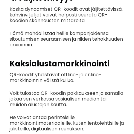
Koska dynaamiset QR-koodit ovat jäljitettävissä,
kahvinviljelijät voivat helposti seurata QR-
koodien skannausten mittareita.
Tämä mahdollistaa heille kampanjoidensa
sitoutumisen seuraamisen ja niiden tehokkuuden
arvioinnin.
Kaksialustamarkkinointi
QR-koodit yhdistävät offline- ja online-
markkinoinnin välistä kuilua.
Voit tulostaa QR-koodin pakkaukseen ja samalla
jakaa sen verkossa sosiaalisen median tai
muiden alustojen kautta.
He voivat antaa perinteisille
markkinointimateriaaleille, kuten lentolehtisille ja
julisteille, digitaalisen reunuksen.