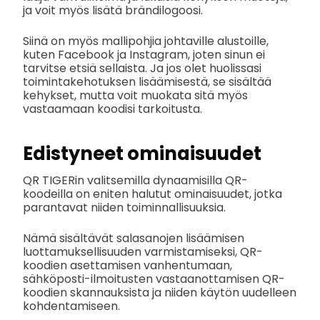
ja voit myös lisätä brändilogoosi.
Siinä on myös mallipohjia johtaville alustoille,
kuten Facebook ja Instagram, joten sinun ei
tarvitse etsiä sellaista. Ja jos olet huolissasi
toimintakehotuksen lisäämisestä, se sisältää
kehykset, mutta voit muokata sitä myös
vastaamaan koodisi tarkoitusta.
Edistyneet ominaisuudet
QR TIGERin valitsemilla dynaamisilla QR-
koodeilla on eniten halutut ominaisuudet, jotka
parantavat niiden toiminnallisuuksia.
Nämä sisältävät salasanojen lisäämisen
luottamuksellisuuden varmistamiseksi, QR-
koodien asettamisen vanhentumaan,
sähköposti-ilmoitusten vastaanottamisen QR-
koodien skannauksista ja niiden käytön uudelleen
kohdentamiseen.