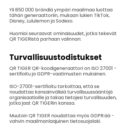
Yli 850 000 brändiä ympäri maailmaa luottaa
tähän generaattoriin, mukaan lukien TikTok,
Disney, Lululemon ja Sodexo.
Huomioi seuraavat ominaisuudet, jotka tekevät
QR TIGERistä parhaan valinnan:
Turvallisuustodistukset
QR TIGER QR-koodigeneraattori on ISO 27001 -
sertifioitu ja GDPR-vaatimusten mukainen.
ISO-27001-sertifioitu tarkoittaa, että se
noudattaa kansainvälisiä turvallisuussääntöjä
organisaatioille ja takaa tietojesi turvallisuuden,
jotka jaat QR TIGERin kanssa.
Muutoin QR TIGER noudattaa myös GDPR:ää -
vahvin maailmanlaajuinen tietosuojalaki.