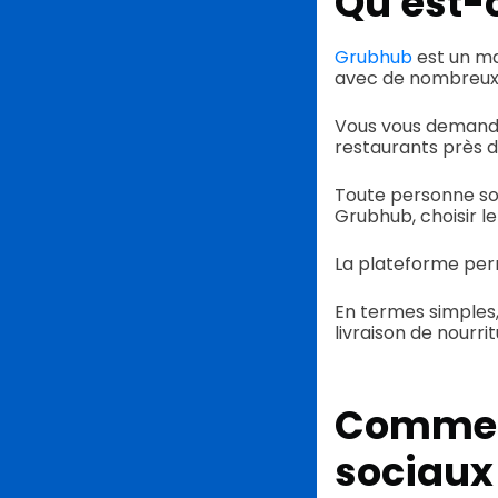
Qu'est-
Grubhub
est un ma
avec de nombreux p
Vous vous demandez
restaurants près de
Toute personne so
Grubhub, choisir le 
La plateforme per
En termes simples,
livraison de nourri
Comment
sociaux