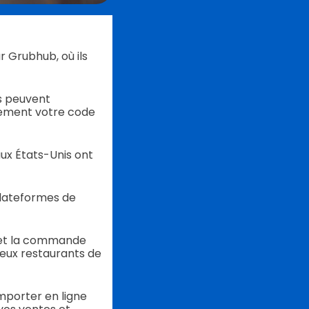
r Grubhub, où ils
ts peuvent
lement votre code
ux États-Unis ont
plateformes de
on et la commande
reux restaurants de
emporter en ligne