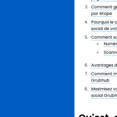
Comment gén
par étape
Pourquoi le 
social de vo
Comment sca
Numéri
Scanne
Avantages de
Comment men
Grubhub
Maximisez vo
social Grub