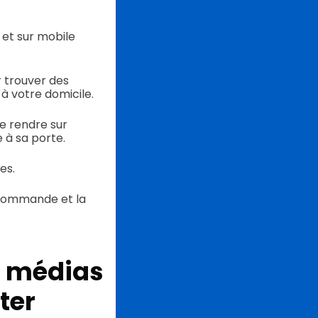
 et sur mobile
 trouver des
 à votre domicile.
e rendre sur
e à sa porte.
es.
 commande et la
s médias
ter