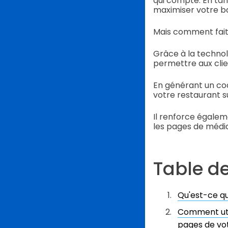
qui compte. En tan
maximiser votre ba
Mais comment fait
Grâce à la technol
permettre aux clie
En générant un cod
votre restaurant s
Il renforce égalem
les pages de média
Table d
Qu'est-ce q
Comment uti
pages de vot