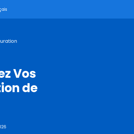
çais
uration
ez Vos
ion de
026