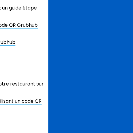
 un guide étape
 code QR Grubhub
Grubhub
re restaurant sur
tilisant un code QR