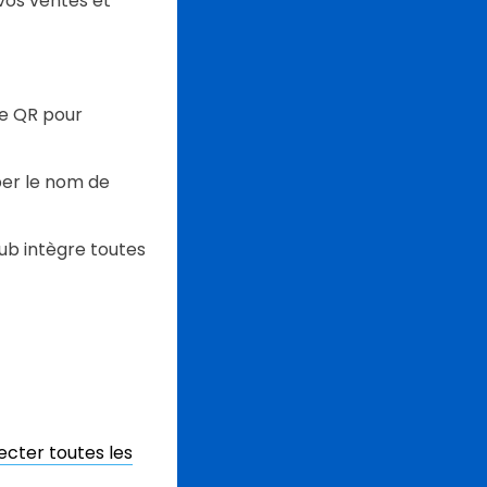
vos ventes et
de QR pour
per le nom de
ub intègre toutes
cter toutes les