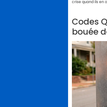
crise quand ils en o
Codes Q
bouée d