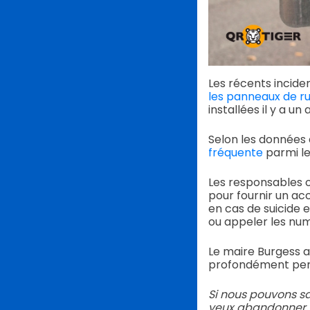
Les récents incide
les panneaux de r
installées il y a 
Selon les données 
fréquente
parmi le
Les responsables 
pour fournir un ac
en cas de suicide 
ou appeler les num
Le maire Burgess a
profondément perso
Si nous pouvons sa
veux abandonner, 