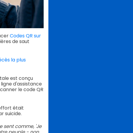
lacer
Codes QR sur
ières de saut
cès la plus
tale est conçu
ligne d'assistance
 scanner le code QR
ffort était
r suicide.
se sent comme, 'Je
tre peuple - non