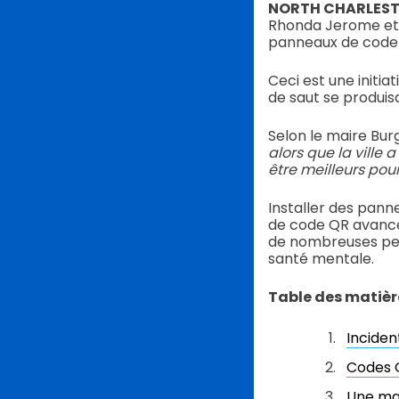
NORTH CHARLEST
Rhonda Jerome et 
panneaux de code 
Ceci est une initia
de saut se produisa
Selon le maire Bur
alors que la ville 
être meilleurs pou
Installer des pann
de code QR avancé d
de nombreuses pers
santé mentale.
Table des matièr
Inciden
Codes 
Une man