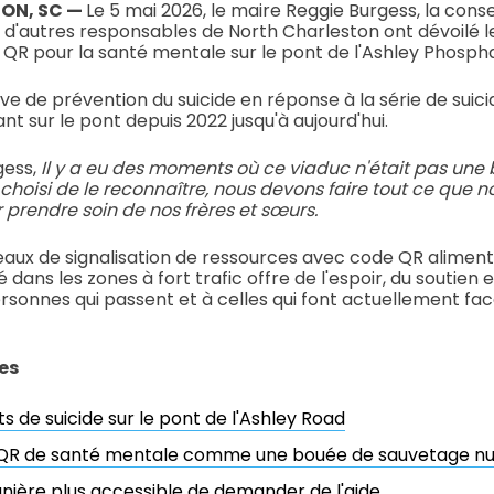
ON, SC —
Le 5 mai 2026, le maire Reggie Burgess, la conse
d'autres responsables de North Charleston ont dévoilé 
QR pour la santé mentale sur le pont de l'Ashley Phosph
tive de prévention du suicide en réponse à la série de sui
nt sur le pont depuis 2022 jusqu'à aujourd'hui.
gess,
Il y a eu des moments où ce viaduc n'était pas une 
a choisi de le reconnaître, nous devons faire tout ce que 
r prendre soin de nos frères et sœurs.
eaux de signalisation de ressources avec code QR alimenté
ans les zones à fort trafic offre de l'espoir, du soutien 
onnes qui passent et à celles qui font actuellement fac
es
ts de suicide sur le pont de l'Ashley Road
QR de santé mentale comme une bouée de sauvetage n
ière plus accessible de demander de l'aide