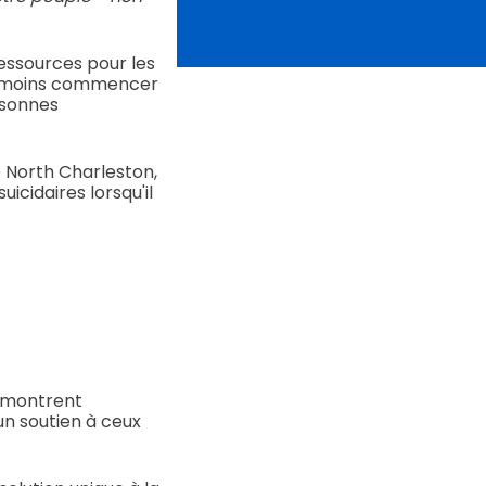
ressources pour les
au moins commencer
ersonnes
e North Charleston,
cidaires lorsqu'il
n montrent
n soutien à ceux