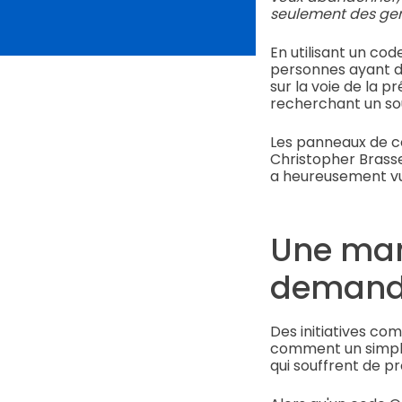
seulement des gen
En utilisant un co
personnes ayant d
sur la voie de la p
recherchant un so
Les panneaux de cod
Christopher Brasse
a heureusement vu l
Une man
demande
Des initiatives c
comment un simple
qui souffrent de 