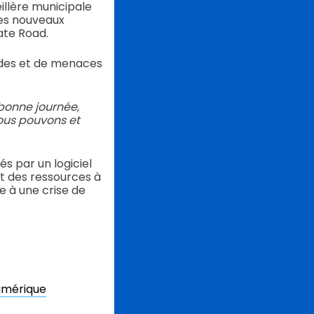
illère municipale
les nouveaux
ate Road.
cides et de menaces
bonne journée,
nous pouvons et
s par un logiciel
et des ressources à
e à une crise de
umérique