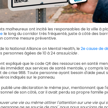
nts malheureux ont incité les responsables de la ville à p
ue
le long du corridor très fréquenté, juste à côté des barr
un an comme mesure préventive.
de la National Alliance on Mental Health, le
2e cause de dé
s personnes âgées de 10 à 24 ans
suicide
.
ont expliqué que le code QR des ressources en santé men
cès immédiat aux services de santé mentale, y compris la 
et de crise 988. Toute personne ayant besoin d'aide peut
éros indiqués sur le panneau.
 publié une déclaration le même jour, mentionnant que l'e
nnel de son côté, car il avait perdu sa propre famille pa
uver une vie ou même attirer l'attention sur une vie qui 
personne ne se soucie de moi,' nous nous soucions de no