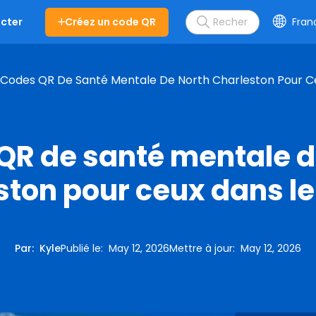
Créez un code QR
Fran
cter
Codes QR De Santé Mentale De North Charleston Pour C
QR de santé mentale d
ston pour ceux dans le
Par
:
Kyle
Publié le
:
May 12, 2026
Mettre à jour
:
May 12, 2026