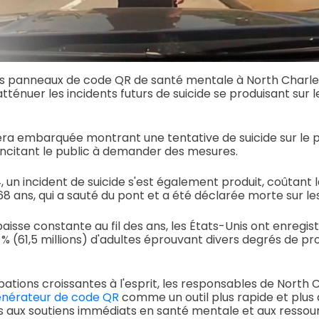
s panneaux de code QR de santé mentale à North Charles
à atténuer les incidents futurs de suicide se produisant sur 
ra embarquée montrant une tentative de suicide sur le p
 incitant le public à demander des mesures.
un incident de suicide s'est également produit, coûtant l
 ans, qui a sauté du pont et a été déclarée morte sur les 
e baisse constante au fil des ans, les États-Unis ont enregis
 % (61,5 millions) d'adultes éprouvant divers degrés de p
tions croissantes à l'esprit, les responsables de North 
nérateur de code QR
comme un outil plus rapide et plus
s aux soutiens immédiats en santé mentale et aux ressou