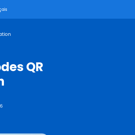
çais
ation
odes QR
n
26