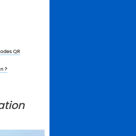
codes QR
on ?
ation