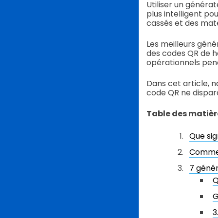
Utiliser un générat
plus intelligent po
cassés et des maté
Les meilleurs génér
des codes QR de ha
opérationnels pen
Dans cet article, 
code QR ne dispara
Table des matièr
Que sig
Comment
7 génér
Q
G
3