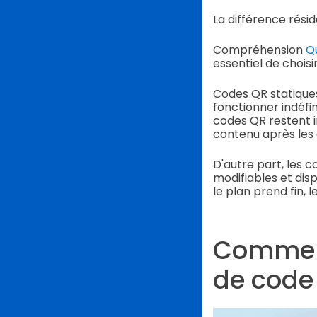
La différence rési
Compréhension
Qu
essentiel de chois
Codes QR statiqu
fonctionner indéfi
codes QR restent in
contenu après les 
D'autre part, les 
modifiables et disp
le plan prend fin, 
Comment
de code 