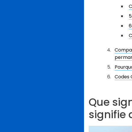
C
5
6
C
Compara
perma
Pourquo
Codes Q
Que sign
signifie