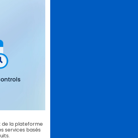
 de la plateforme
des services basés
its.