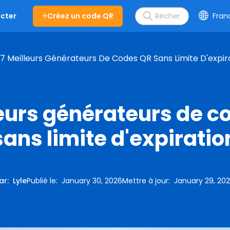
Créez un code QR
Fran
cter
7 Meilleurs Générateurs De Codes QR Sans Limite D'expir
leurs générateurs de c
sans limite d'expiratio
ar
:
Lyle
Publié le
:
January 30, 2026
Mettre à jour
:
January 29, 20