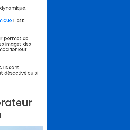
u dynamique.
amique
Il est
ur permet de
les images des
modifier leur
 Ils sont
st désactivé ou si
érateur
n