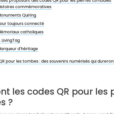
ises proposant des codes QR pour les pierres tombales
istoires commémoratives
onuments Quiring
our toujours connecté
émoriaux catholiques
. LivingTag
arqueur d'héritage
R pour les tombes : des souvenirs numérisés qui dureront
nt les codes QR pour les 
s ?