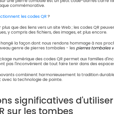
ur une pierre tombale est un petit code-barres carré fix
laque commémorative.
tionnent les codes QR
?
r plus que des liens vers un site Web ; les codes QR peuv
s, y compris des fichiers, des images, et plus encore.
changé la façon dont nous rendons hommage à nos proch
uveau genre de pierres tombales - les
pierres tombales 
ckage numérique des codes QR permet aux familles d'incl
ront pas l'inconvénient de tout faire tenir dans des espaces
ovants combinent harmonieusement la tradition durable
 avec la technologie de pointe.
ns significatives d'utilise
R sur les tombes