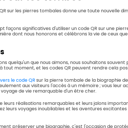
QR sur les pierres tombales donne une toute nouvelle dim
t façons significatives d'utiliser un code QR sur une pie
ière dont nous honorons et célébrons la vie de ceux que
es
ns quelqu'un que nous aimons, nous souhaitons souvent p
ie à tout moment, et les codes QR peuvent rendre cela poss
 vers le code QR
sur la pierre tombale de la biographie de
seulement aux visiteurs l'accès à un mémoire ; vous leur 
 voyage de vie remarquable d'un être cher.
e leurs réalisations remarquables et leurs jalons importan
z leurs voyages inoubliables et les aventures excitantes d
ent préserver une biographie, c'est l'occasion de proté