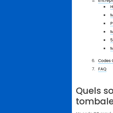
Entrepr
H
M
P
M
5
M
Codes Q
FAQ
Quels so
tombale