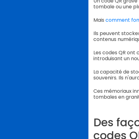
Un code QR gravé s
tombale ou une p
Mais
comment fonc
Ils peuvent stocke
contenus numérique
Les codes QR ont 
introduisant un no
La capacité de sto
souvenirs. Ils n'au
Ces mémoriaux inn
tombales en granit
Des faço
codes Q