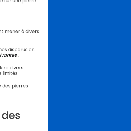
é sur une pierre
ent mener à divers
es disparus en
vivantes
.
ure divers
 limités.
 des pierres
r des