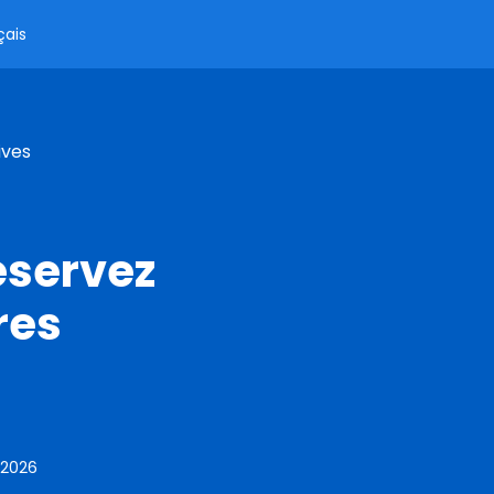
çais
ives
éservez
res
 2026