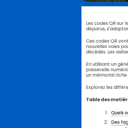
Les codes QR sur l
disparus, s'adapta
Ces codes QR vont 
nouvelles voies p
décédés. Les visit
En utilisant un g
passerelle numériq
un mémorial riche 
Explorez les différ
Table des matièr
Quels s
Des faç