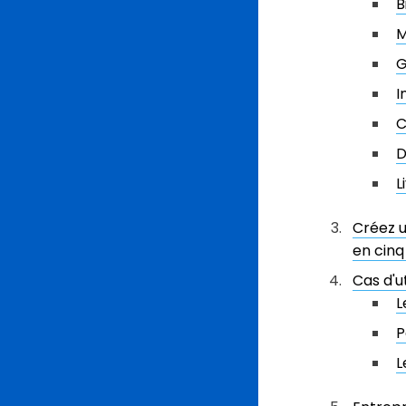
B
M
G
I
C
D
L
Créez u
en cinq
Cas d'u
L
P
L