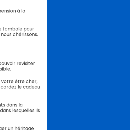
ension à la
rre tombale pour
 nous chérissons.
ouvoir revisiter
ible.
 votre être cher,
accordez le cadeau
ts dans la
ans lesquelles ils
ger un héritage