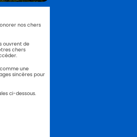
honorer nos chers
ls ouvrent de
tres chers
accéder.
QR comme une
sages sincères pour
ales ci-dessous.