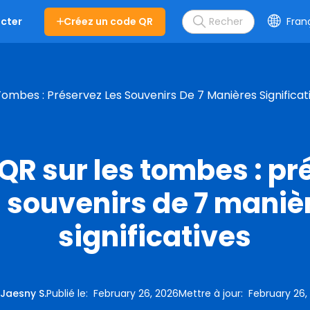
Créez un code QR
Fran
cter
ombes : Préservez Les Souvenirs De 7 Manières Significat
QR sur les tombes : pr
s souvenirs de 7 maniè
significatives
:
Jaesny S.
Publié le
:
February 26, 2026
Mettre à jour
:
February 26,