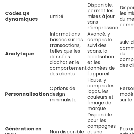
Disponible,
Dispo
permet les
Codes QR
les mi
Limité
mises à jour
dynamiques
du me
sans
comm
réimpression
Informations
Avancé, y
basées sur les
compris le
Suivi 
transactions,
suivi des
comm
telles que les
scans, la
Analytique
du
données
localisation
comp
d'achat et le
et les
des cl
comportement
données de
des clients
l'appareil
Haute, y
compris les
Options de
Perso
logos, les
Personnalisation
design
modér
couleurs et
minimaliste
sur l
l'image de
marque
Disponible
pour les
campagnes
Génération en
Pas u
Non disponible
et une