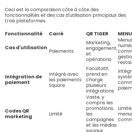
Ceci est la comparaison côte à côte des
fonctionnalités et des cas d'utilisation principaux des
trois plateformes.
Fonctionnalité
Carré
QR TIGER
MENU
Menu
Marketing,
numér
Cas d'utilisation
engagement,
Paiements
comm
et
gesti
opérations
resta
Facultatif,
Intég
Intégré avec
prend en
Intégration de
systè
les paiements
charge
paiement
comm
Square
plusieurs
paie
intégrations
Vaste, y
compris les
promotions,
Limité
Codes QR
Limité
les
menus
marketing
campagnes
comm
et les médias
sociaux