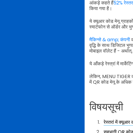
आंकड़े कहते हैं
52% रेस्तरा
किया गया है।
ये क्यूआर कोड मेनू ग्राहक
स्मार्टफोन से ऑर्डर और भ
मैकिन्से & amp; कंपनी
क
वृद्धि के साथ डिजिटल भुग
मोबाइल वॉलेट हैं - अर्था
ये आँकड़े रेस्त्रां में म
लेकिन, MENU TIGER का उप
में QR कोड मेनू के अधिक ल
विषयसूची
रेस्तरां में क्यूआ
सहभागी QR कोड मे