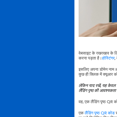
वेबसाइट के रखरखाव के
करना पड़ता है।
होस्टिंगर
,
इसलिए अपना डोमेन नाम और
कुछ ही क्लिक में क्यूआर
लेकिन याद रखें, यह केवल
लैंडिंग पृष्ठ की आवश्यकता
वह, एक लैंडिंग पृष्ठ QR
एक
लैंडिंग पृष्ठ QR कोड
स