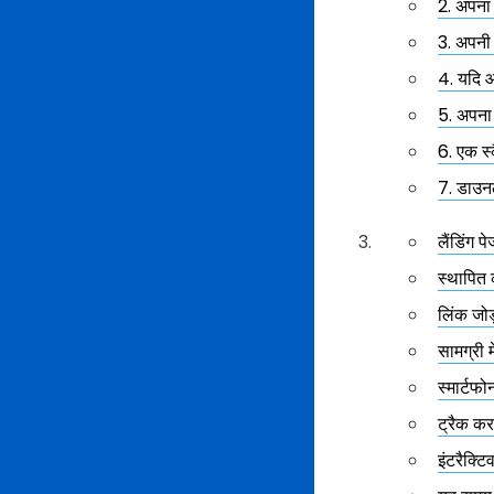
2. अपना म
3. अपनी 
4. यदि आ
5. अपना 
6. एक स्क
7. डाउनल
लैंडिंग 
स्थापित
लिंक जो
सामग्री म
स्मार्टफ
ट्रैक कर
इंटरैक्टिव