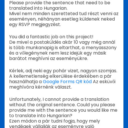
Please provide the sentence that need to be
translated into Hungarian.
Mivel nem minden szeretteted tud részt venni az
eseményen, néhányan esetleg küldenek neked
egy RSVP megjegyzést.
You did a fantastic job on this project!
De mivel a postaküldés akár 10 vagy még annál
is több munkanapig is eltarthat, a menyasszony
és a vőlegénynek nem lesz idejük egy másik
barátot meghívni az eseményükre.
Kérlek, adj neki egy pohár vizet, nagyon szomjas.
A kellemetlenség elkerülése érdekében a pár
használhatja a
Google Forms QR kód
Az esküvői
meghívóra kérnénk választ.
Unfortunately, I cannot provide a translation
without the original sentence. Could you please
provide me with the sentence you would like me
to translate into Hungarian?
Ezen módon a pár tudni fogja, hogy mely
vendégek vállalják az eseményre való