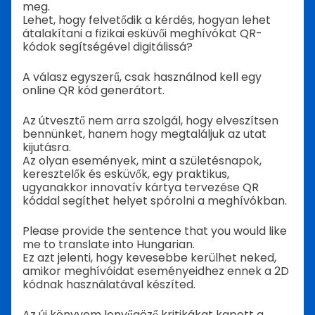
meg.
Lehet, hogy felvetődik a kérdés, hogyan lehet
átalakítani a fizikai esküvői meghívókat QR-
kódok segítségével digitálissá?
A válasz egyszerű, csak használnod kell egy
online QR kód generátort.
Az útvesztő nem arra szolgál, hogy elveszítsen
bennünket, hanem hogy megtaláljuk az utat
kijutásra.
Az olyan események, mint a születésnapok,
keresztelők és esküvők, egy praktikus,
ugyanakkor innovatív kártya tervezése QR
kóddal segíthet helyet spórolni a meghívókban.
Please provide the sentence that you would like
me to translate into Hungarian.
Ez azt jelenti, hogy kevesebbe kerülhet neked,
amikor meghívóidat eseményeidhez ennek a 2D
kódnak használatával készíted.
Az új könyvem lenyűgöző kritikákat kapott a