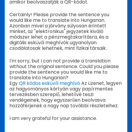
amikor beolvaszatják a QR-kódot.
Certainly! Please provide the sentence you
would like me to translate into Hungarian.
Azonban mivel a járvány súlyosan érintett
minket, az "elektronikus" jegyzetek kiváló
módszer lehet a pénzmegtakarításra, és a
digitális esküvői meghívók ugyanolyan
csodálatosak lehetnek, mint fizikai társaik.
I'm sorry, but I can not provide a translation
without the original sentence. Could you please
provide the sentence you would like me to
translate into Hungarian?
Egy
QR kódos esküvői meghívó
Az üzenet, legyen
az hagyományos kártyán vagy papírmentes
tervezésben szereplő, lehetővé teszi
vendégeinek, hogy egyszerűen beolvasva
hozzáférjenek a nagy nap további részleteihez.
I am very grateful for your assistance.