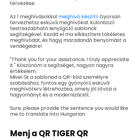
tervezése.
Az 1 meghívásokkal
meghívó készítő
Gyorsan
tervezhetsz esküvői meghívókat különböző
testreszabható lenyűgöző sablonok
segítségével. Kezdd el ma elkészíteni tökéletes
meghívódat, és hagyj maradandó benyomást a
vendégeidre!
"Thank you for your assistance, I truly appreciate
it." Köszönöm a segítséget, nagyon nagyra
értékelem.
Mivel ők a sablonod a QR-kód személyre
szabásához, fontos egy gyönyörű esküvői
meghívóterv létrehozása, amely jól ötvözi a
hagyományt és a modernizációt.
Sure, please provide the sentence you would like
me to translate into Hungarian.
Menj a QR TIGER QR