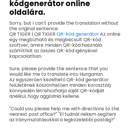
kódgenerátor online
oldalára.
Sorry, but I can't provide the translation without
the original sentence.
QR TIGER | QR TIGER
QR-kód generátor
Az online
egy megbízható és megbecsült QR-kód
szoftver, amire minden QR-kód használó
számíthat az összes QR-kód igényével
kapcsolatban.
Sure, please provide the sentence that you
would like me to translate into Hungarian.
Az egyszerűen kezelhető QR-kód generátor
felületének köszönhetően minden korosztály
könnyedén létrehozhatja saját QR-kódjait
anélkül, hogy aggódnia kellene.
"Could you please help me with directions to the
nearest post office?" "El tudnál nekem segíteni
az iránymutatásokkal a legközelebbi postáig?"