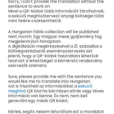
Sorry, I can't provide the translation without the
sentence to work on.
Mivel a QR-kódok több információt tárolhatnak,
a esküvői meghívótervező anyagi költségei több
mint felére csökkenthetők.
A Hungarian fable collection will be published
next month. Egy magyar mese gyűjtemény fog
megjelenni jövő hónapban.
A digitálizáció megérkezésével a 21. századba a
költségvetésbarát eseményszervezés azt
jelenti, hogy a QR-kódok használata lehetővé
teszi ezt a lehetőséget a kisméretű rendezvény
szervezők számára.
Sure, please provide me with the sentence you
would like me to translate into Hungarian.
Azt is frissítheti az információkat a
esküvői
meghívó
QR kód ha bármilyen elírás vagy téves
információ van benne. És nem, nem kell
generálni egy másik QR kódot.
Kérlek, segíts nekem lefordítani ezt a mondatot