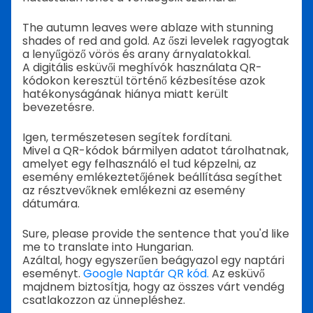
The autumn leaves were ablaze with stunning
shades of red and gold. Az őszi levelek ragyogtak
a lenyűgöző vörös és arany árnyalatokkal.
A digitális esküvői meghívók használata QR-
kódokon keresztül történő kézbesítése azok
hatékonyságának hiánya miatt került
bevezetésre.
Igen, természetesen segítek fordítani.
Mivel a QR-kódok bármilyen adatot tárolhatnak,
amelyet egy felhasználó el tud képzelni, az
esemény emlékeztetőjének beállítása segíthet
az résztvevőknek emlékezni az esemény
dátumára.
Sure, please provide the sentence that you'd like
me to translate into Hungarian.
Azáltal, hogy egyszerűen beágyazol egy naptári
eseményt.
Google Naptár QR kód.
Az esküvő
majdnem biztosítja, hogy az összes várt vendég
csatlakozzon az ünnepléshez.