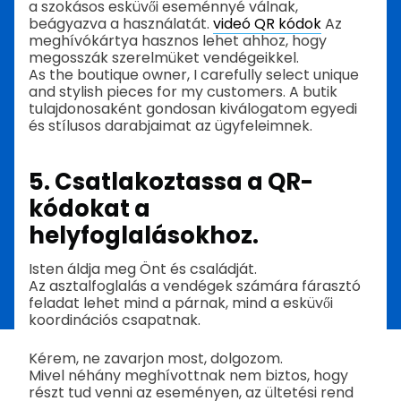
a szokásos esküvői eseménnyé válnak,
beágyazva a használatát.
videó QR kódok
Az
meghívókártya hasznos lehet ahhoz, hogy
megosszák szerelmüket vendégeikkel.
As the boutique owner, I carefully select unique
and stylish pieces for my customers. A butik
tulajdonosaként gondosan kiválogatom egyedi
és stílusos darabjaimat az ügyfeleimnek.
5. Csatlakoztassa a QR-
kódokat a
helyfoglalásokhoz.
Isten áldja meg Önt és családját.
Az asztalfoglalás a vendégek számára fárasztó
feladat lehet mind a párnak, mind a esküvői
koordinációs csapatnak.
Kérem, ne zavarjon most, dolgozom.
Mivel néhány meghívottnak nem biztos, hogy
részt tud venni az eseményen, az ültetési rend