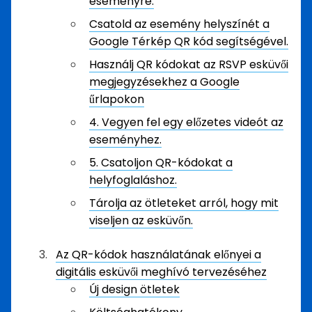
eseményre.
Csatold az esemény helyszínét a
Google Térkép QR kód segítségével.
Használj QR kódokat az RSVP esküvői
megjegyzésekhez a Google
űrlapokon
4. Vegyen fel egy előzetes videót az
eseményhez.
5. Csatoljon QR-kódokat a
helyfoglaláshoz.
Tárolja az ötleteket arról, hogy mit
viseljen az esküvőn.
Az QR-kódok használatának előnyei a
digitális esküvői meghívó tervezéséhez
Új design ötletek