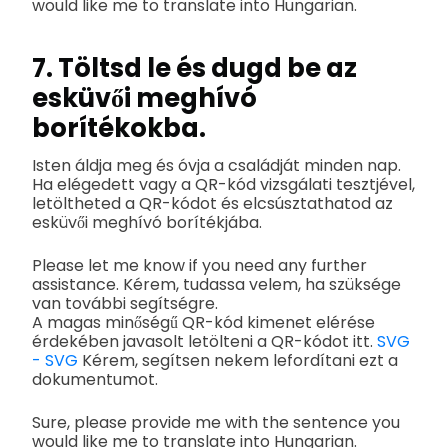
would like me to translate into Hungarian.
7. Töltsd le és dugd be az
esküvői meghívó
borítékokba.
Isten áldja meg és óvja a családját minden nap.
Ha elégedett vagy a QR-kód vizsgálati tesztjével,
letöltheted a QR-kódot és elcsúsztathatod az
esküvői meghívó borítékjába.
Please let me know if you need any further
assistance. Kérem, tudassa velem, ha szüksége
van további segítségre.
A magas minőségű QR-kód kimenet elérése
érdekében javasolt letölteni a QR-kódot itt.
SVG
- SVG
Kérem, segítsen nekem lefordítani ezt a
dokumentumot.
Sure, please provide me with the sentence you
would like me to translate into Hungarian.