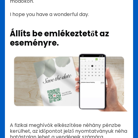
módokon.
I hope you have a wonderful day.
Állíts be emlékeztetőt az
eseményre.
A fizikai meghívók elkészítése néhány pénzbe
kerülhet, az időpontot jelző nyomtatványuk néha
hatástalan lehet a vendégeik számára.