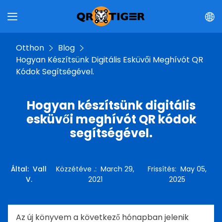
Otthon
Blog
Hogyan Készítsünk Digitális Esküvői Meghívót QR
Kódok Segítségével.
Hogyan készítsünk digitális
esküvői meghívót QR kódok
segítségével.
Által
:
Vall
Közzétéve .
:
March 29,
Frissítés
:
May 05,
V.
2021
2025
Az új könyvem a következő hónapban jelenik