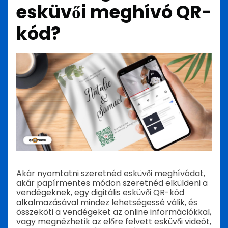
esküvői meghívó QR-
kód?
Akár nyomtatni szeretnéd esküvői meghívódat,
akár papírmentes módon szeretnéd elküldeni a
vendégeknek, egy digitális esküvői QR-kód
alkalmazásával mindez lehetségessé válik, és
összeköti a vendégeket az online információkkal,
vagy megnézhetik az előre felvett esküvői videót,