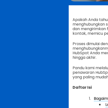
Apakah Anda tahu
menghubungkan set
dan mengirimkan f
kontak, memicu pe
Proses dimulai de
menghubungkannya k
HubSpot Anda menc
hingga akhir.
Pandu kami melalu
penawaran HubSpot
yang paling mudah
Daftar Isi
Bagaim
L