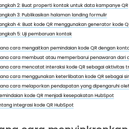
angkah 2: Buat properti kontak untuk data kampanye QR
angkah 3: Publikasikan halaman landing formulir
angkah 4: Buat kode QR menggunakan generator kode QR
angkah 5: Uji pembaruan kontak
ana cara mengaitkan pemindaian kode QR dengan konta
ana cara membuat atau memperbarui penawaran dari ak
na cara mencatat interaksi kode QR sebagai aktivitas t
na cara menggunakan keterlibatan kode QR sebagai siny
ana cara melaporkan pendapatan yang dipengaruhi ole
emindaian kode QR menjadi kesepakatan HubSpot
ntang integrasi kode QR HubSpot