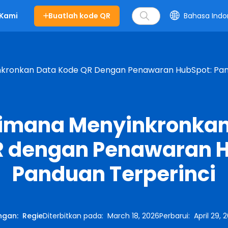
Buatlah kode QR
Bahasa Indo
 Kami
kronkan Data Kode QR Dengan Penawaran HubSpot: Pan
imana Menyinkronkan
R dengan Penawaran H
Panduan Terperinci
ngan
:
Regie
Diterbitkan pada
:
March 18, 2026
Perbarui
:
April 29, 