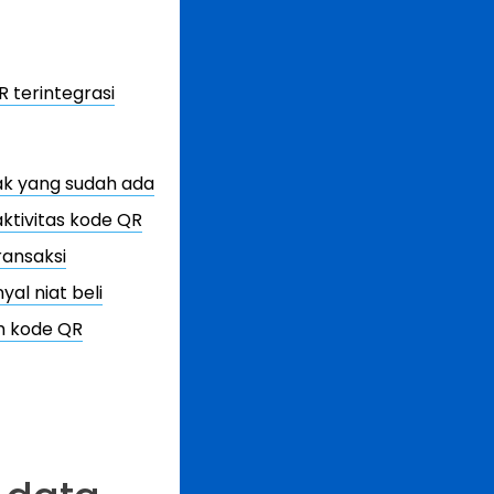
 terintegrasi
k yang sudah ada
tivitas kode QR
ransaksi
al niat beli
h kode QR