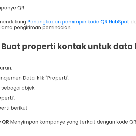
mpanye QR
i mendukung
Penangkapan pemimpin kode QR HubSpot
de
lama pengiriman pemindaian.
 Buat properti kontak untuk dat
uran.
ajemen Data, klik "Properti".
" sebagai objek.
operti".
erti berikut:
 QR
Menyimpan kampanye yang terkait dengan kode QR