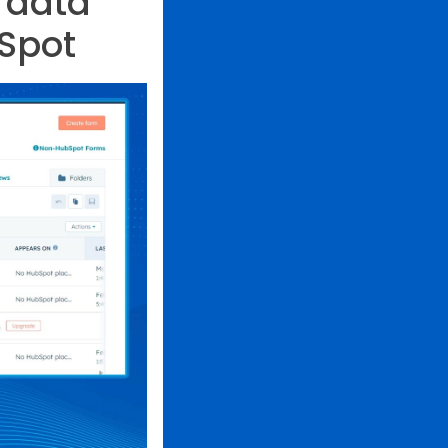
 data
Spot