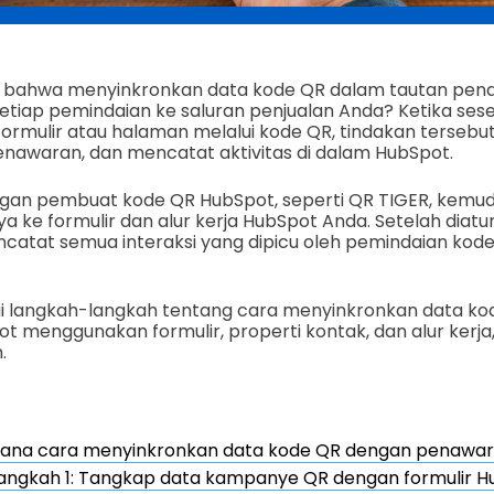
 bahwa menyinkronkan data kode QR dalam tautan pen
iap pemindaian ke saluran penjualan Anda? Ketika se
ormulir atau halaman melalui kode QR, tindakan terseb
nawaran, dan mencatat aktivitas di dalam HubSpot.
ngan pembuat kode QR HubSpot, seperti QR TIGER, kemud
e formulir dan alur kerja HubSpot Anda. Setelah diatur,
atat semua interaksi yang dipicu oleh pemindaian kode
i langkah-langkah tentang cara menyinkronkan data k
 menggunakan formulir, properti kontak, dan alur kerja
.
ana cara menyinkronkan data kode QR dengan penawa
angkah 1: Tangkap data kampanye QR dengan formulir H