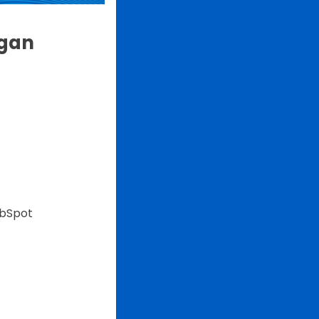
ngan
ubSpot