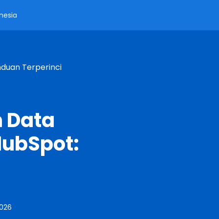
nesia
duan Terperinci
 Data
ubSpot:
2026