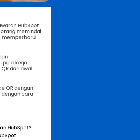
awaran HubSpot
seorang memindai
ut memperbarui
ian
 pipa kerja
 QR dari awal
ode QR dengan
, dengan cara
ran HubSpot?
ubSpot