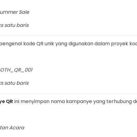
Summer Sale
s satu baris
engenal kode QR unik yang digunakan dalam proyek ko
BOOTH_QR_001
s satu baris
ye QR
Ini menyimpan nama kampanye yang terhubung d
Stan Acara