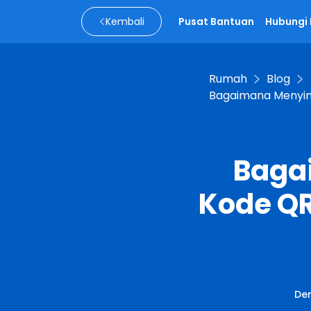
Kembali
Pusat Bantuan
Hubungi
Rumah
Blog
Bagaimana Menyin
Baga
Kode Q
De