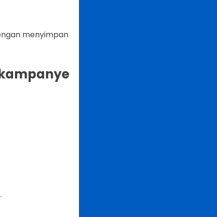
ngan menyimpan
a kampanye
.