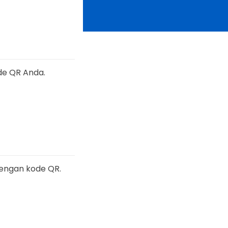
de QR Anda.
engan kode QR.