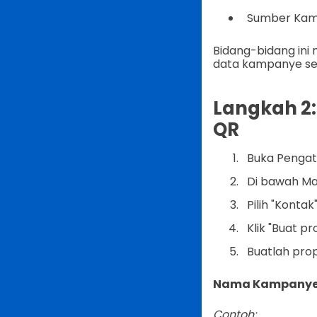
Sumber Ka
Bidang-bidang in
data kampanye se
Langkah 2:
QR
Buka Pengat
Di bawah Man
Pilih "Kontak
Klik "Buat pr
Buatlah prop
Nama Kampanye
Contoh: