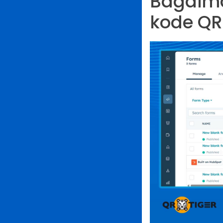
Bagaima
kode QR