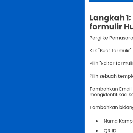
Langkah 1
formulir H
Pergi ke Pemasaran
Klik "Buat formulir".
Pilih "Editor formulir
Pilih sebuah templa
Tambahkan Email s
mengidentifikasi k
Tambahkan bidang 
Nama Kamp
QR ID