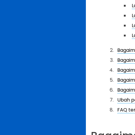
L
L
L
L
Bagaim
Bagaim
Bagaima
Bagaima
Bagaim
Ubah p
FAQ te