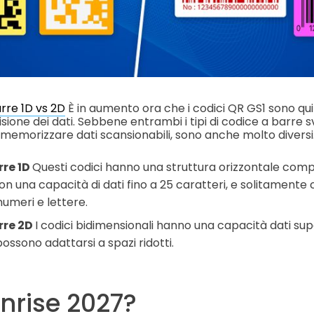
rre 1D vs 2D
È in aumento ora che i codici QR GS1 sono qui p
isione dei dati. Sebbene entrambi i tipi di codice a barre 
i memorizzare dati scansionabili, sono anche molto divers
rre 1D
Questi codici hanno una struttura orizzontale com
con una capacità di dati fino a 25 caratteri, e solitamente 
umeri e lettere.
rre 2D
I codici bidimensionali hanno una capacità dati sup
ossono adattarsi a spazi ridotti.
nrise 2027?