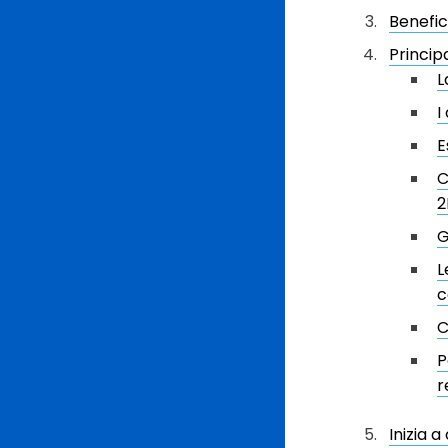
Benefic
Princip
L
I
E
C
2
G
L
c
C
P
r
Inizia a