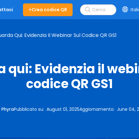
Crea codice QR
Ital
ttaci
arda Qui: Evidenzia Il Webinar Sul Codice QR GS1
 qui: Evidenzia il webi
codice QR GS1
:
Phyra
Pubblicato su
:
August 01, 2025
Aggiornamento
:
June 04, 