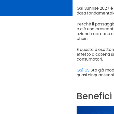
GS1 Sunrise 2027 è 
data fondamentale 
Perché il passaggi
e c'è una crescent
aziende cercano una
chain.
E questo è esattam
effetto a catena su 
consumatori.
GS1 US
Sta già modi
quasi cinquantenni 
Benefici