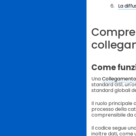
La diff
Compren
collegam
Come funz
Una
Collegamento 
standard GS1, un'or
standard globali de
Il ruolo principale
processo della cat
comprensibile da c
Il codice segue una
inoltre dati, come u