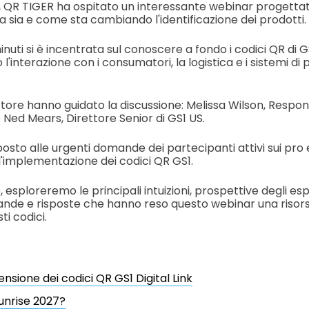
5, QR TIGER ha ospitato un interessante webinar progettat
a sia e come sta cambiando l'identificazione dei prodotti.
inuti si è incentrata sul conoscere a fondo i codici QR di GS
interazione con i consumatori, la logistica e i sistemi di
ttore hanno guidato la discussione: Melissa Wilson, Respon
 Ned Mears, Direttore Senior di GS1 US.
posto alle urgenti domande dei partecipanti attivi sui pro
ll'implementazione dei codici QR GS1.
, esploreremo le principali intuizioni, prospettive degli e
omande e risposte che hanno reso questo webinar una risor
i codici.
sione dei codici QR GS1 Digital Link
unrise 2027?