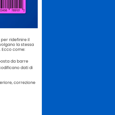
er ridefinire il
svolgano la stessa
i. Ecco come:
posta da barre
codificano dati di
eriore, correzione