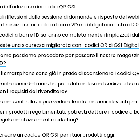
i dell'adozione dei codici QR GS1
ali riflessioni dalla sessione di domande e risposte del web
a transizione ai codici a barre 2D è obbligatoria entro il 2
 codici a barre 1D saranno completamente rimpiazzati dai
siste una sicurezza migliorata con i codici QR di GS1 Digital
ome possiamo procedere per passare il nostro magazzino
D?
li smartphone sono già in grado di scansionare i codici Q
e intenzioni del marchio per i dati inclusi nel codice a barr
on i requisiti del rivenditore?
ome controlli chi può vedere le informazioni rilevanti per 
er i prodotti regolamentati, potresti dettare il codice a b
egolamentazione e il marketing?
 creare un codice QR GS1 per i tuoi prodotti oggi.