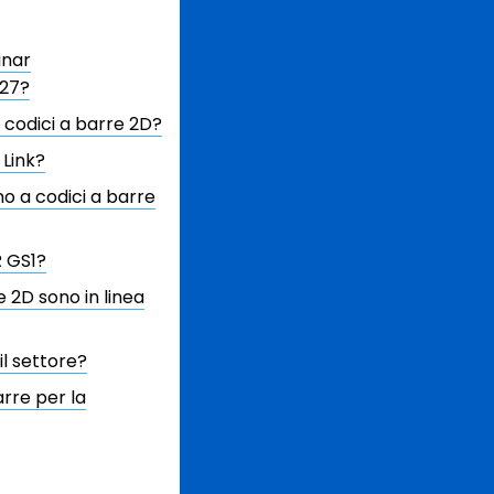
inar
027?
 codici a barre 2D?
 Link?
 a codici a barre
R GS1?
e 2D sono in linea
il settore?
arre per la