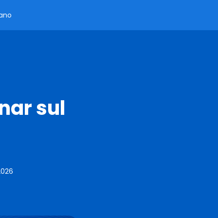
iano
nar sul
2026