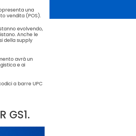
ppresenta una
nto vendita (POS).
 stanno evolvendo,
istano. Anche le
si della supply
amento avrà un
gistica e ai
 codici a barre UPC
R GS1.