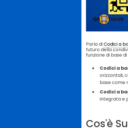
Parla di
Codici a ba
futuro della condiv
funzione di base d
Codici a ba
orizzontali, 
base come n
Codici a ba
integrata e p
Cos'è Su