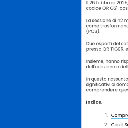
Il 26 febbraio 202
codice QR GS1, cos
La sessione di 42 m
come trasformano l'
(POS).
Due esperti del se
presso QR TIGER, e
Insieme, hanno ris
dell'adozione e de
In questo riassunto
significativi di d
comprendere quest
Indice.
Compren
Cos'è S