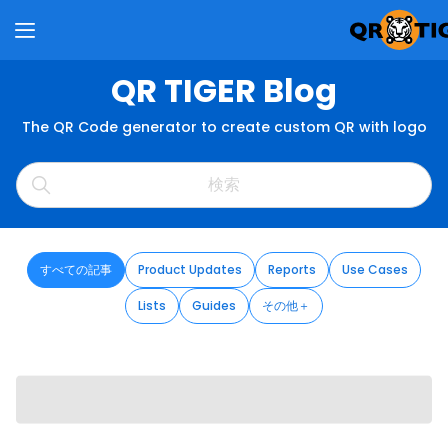
QR TIGER Blog
The QR Code generator to create custom QR with logo
すべての記事
Product Updates
Reports
Use Cases
Lists
Guides
その他＋