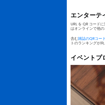
エンターテ
URL を QR コ
はオンラインで他の
含む
雑誌のQRコー
トのランキングが向
イベントプ