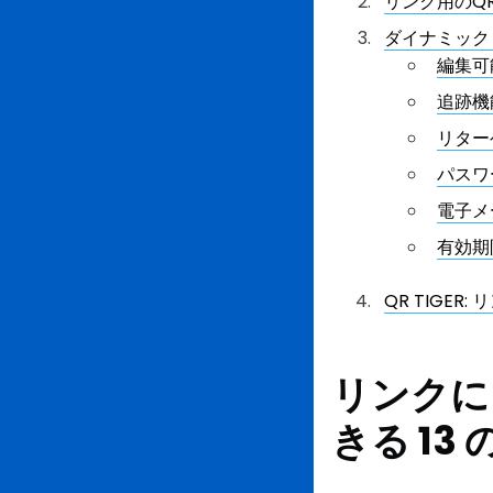
リンク用のQ
ダイナミック
編集可
追跡機
リター
パスワ
電子メ
有効期
QR TIGE
リンクに
きる 13