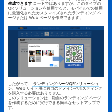
生成できます
コードではありますが、このタイプの
QR ソリューションを使用すると、モバイルでの使用
に最適化されたカスタマイズされたランディング ペ
ージまたは Web ページを作成できます。
したがって、
ランディングページQRソリューショ
ン
、Web サイト用に独自のドメインやホスティング
を購入する必要はありません。
このソリューションは、独自のランディング ページ
を作成するために実行できる簡単なセットアップで
す。