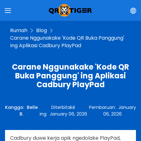
Rumah
Blog
Carane Nggunakake 'Kode QR Buka Panggung'
Ing Aplikasi Cadbury PlayPad
Carane Nggunakake 'Kode QR
Buka Panggung' ing Aplikasi
Cadbury PlayPad
Kanggo
:
Belle
Diterbitaké
Pembaruan
:
January
B.
ing
:
January 06, 2026
06, 2026
Cadbury duwe kerja apik ngedolake PlayPad,