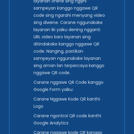
layanan online sing ngijini
sampeyan kanggo nggawe QR
code sing ngarahi menyang video
sing diwene. Carane nggunakake
layanan iki yaiku dening ngganti
URL video karo layanan sing
ditindakake kanggo nggawe QR
code. Nanging, pastikan
sampeyan nggunakake layanan
sing aman lan terpercaya kanggo
nggawe QR code.
Carane nggawe QR Code kanggo
Google Form yaiku:
Carane Nggawe Kode QR kanthi
Logo
Carane ngontrol QR code kanthi
Google Analytics
Carane nggawe kode QR kanggo