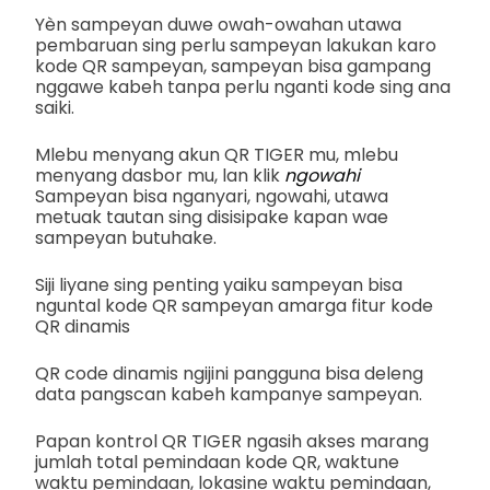
Yèn sampeyan duwe owah-owahan utawa
pembaruan sing perlu sampeyan lakukan karo
kode QR sampeyan, sampeyan bisa gampang
nggawe kabeh tanpa perlu nganti kode sing ana
saiki.
Mlebu menyang akun QR TIGER mu, mlebu
menyang dasbor mu, lan klik
ngowahi
Sampeyan bisa nganyari, ngowahi, utawa
metuak tautan sing disisipake kapan wae
sampeyan butuhake.
Siji liyane sing penting yaiku sampeyan bisa
nguntal kode QR sampeyan amarga fitur kode
QR dinamis
QR code dinamis ngijini pangguna bisa deleng
data pangscan kabeh kampanye sampeyan.
Papan kontrol QR TIGER ngasih akses marang
jumlah total pemindaan kode QR, waktune
waktu pemindaan, lokasine waktu pemindaan,