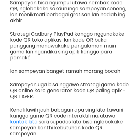
Sampeyan bisa ngumpul utawa nembak kode
QR, nglebokake sakdurunge sampeyan seneng,
lan menikmati berbagai gratisan lan hadiah ing
akhir
Strategi Cadbury PlayPad kanggo nggunakake
kode QR toko aplikasi lan kode QR buka
panggung menawakake pengalaman main
game lan ngandika sing apik kanggo para
pamaké.
lan sampeyan banget ramah marang bocah
Sampeyan uga bisa nggawe strategi game kode
QR online karo generator kode QR paling apik -
QR TIGER.
Kenali luwih jauh babagan apa sing kita tawani
kanggo game QR code interaktifmu, utawa
kontak kita
saiki supados kita bisa nglebokake
sampeyan kanthi kebutuhan kode QR
sampeyan.