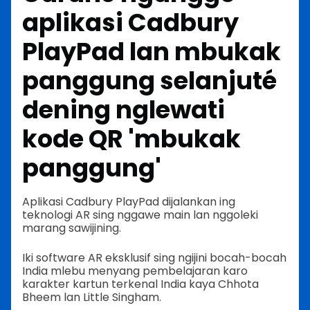
aplikasi Cadbury
PlayPad lan mbukak
panggung selanjuté
dening nglewati
kode QR 'mbukak
panggung'
Aplikasi Cadbury PlayPad dijalankan ing
teknologi AR sing nggawe main lan nggoleki
marang sawijining.
Iki software AR eksklusif sing ngijini bocah-bocah
India mlebu menyang pembelajaran karo
karakter kartun terkenal India kaya Chhota
Bheem lan Little Singham.