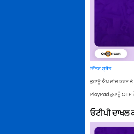
ਚਿੱਤਰ ਸ੍ਰੋਤ
ਤੁਹਾਨੂੰ ਐਪ ਲਾਂਚ ਕਰਨ 
PlayPad ਤੁਹਾਨੂੰ OTP 
ਓਟੀਪੀ ਦਾਖਲ ਕ