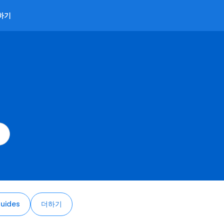
하기
uides
더하기