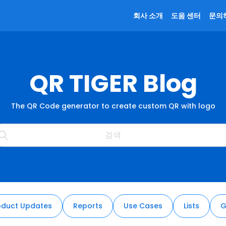
회사 소개
도움 센터
문의
QR TIGER Blog
The QR Code generator to create custom QR with logo
oduct Updates
Reports
Use Cases
Lists
G