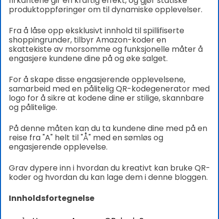
firkantene gir en kraftig effekt, og gjør statiske
produktoppføringer om til dynamiske opplevelser.
Fra å låse opp eksklusivt innhold til spillifiserte
shoppingrunder, tilbyr Amazon-koder en
skattekiste av morsomme og funksjonelle måter å
engasjere kundene dine på og øke salget.
For å skape disse engasjerende opplevelsene,
samarbeid med en pålitelig QR-kodegenerator med
logo for å sikre at kodene dine er stilige, skannbare
og pålitelige.
På denne måten kan du ta kundene dine med på en
reise fra "A" helt til "Å" med en sømløs og
engasjerende opplevelse.
Grav dypere inn i hvordan du kreativt kan bruke QR-
koder og hvordan du kan lage dem i denne bloggen.
Innholdsfortegnelse