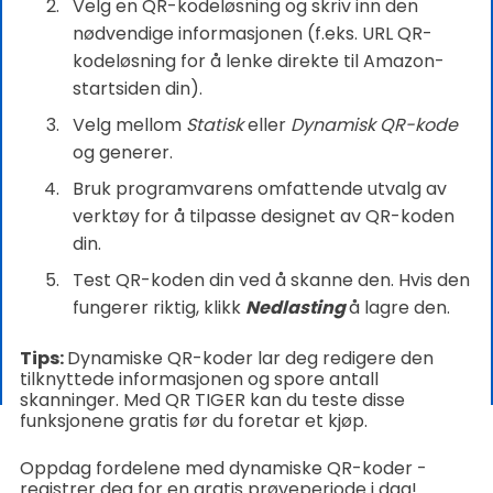
Velg en QR-kodeløsning og skriv inn den
nødvendige informasjonen (f.eks. URL QR-
kodeløsning for å lenke direkte til Amazon-
startsiden din).
Velg mellom
Statisk
eller
Dynamisk QR-kode
og generer.
Bruk programvarens omfattende utvalg av
verktøy for å tilpasse designet av QR-koden
din.
Test QR-koden din ved å skanne den. Hvis den
fungerer riktig, klikk
Nedlasting
å lagre den.
Tips:
Dynamiske QR-koder lar deg redigere den
tilknyttede informasjonen og spore antall
skanninger. Med QR TIGER kan du teste disse
funksjonene gratis før du foretar et kjøp.
Oppdag fordelene med dynamiske QR-koder -
registrer deg for en gratis prøveperiode i dag!