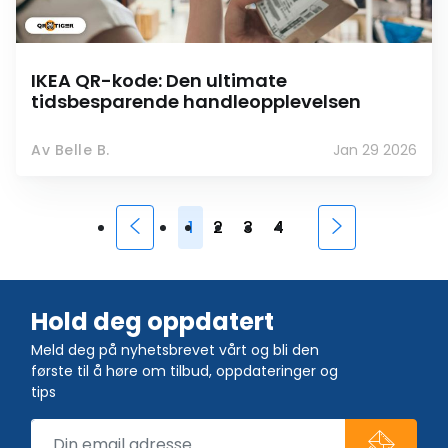
IKEA QR-kode: Den ultimate
tidsbesparende handleopplevelsen
Av Belle B.
Jan 29 2026
1
2
3
4
Hold deg oppdatert
Meld deg på nyhetsbrevet vårt og bli den
første til å høre om tilbud, oppdateringer og
tips