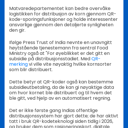
Matvaredepartementet kan bedre overvåke
logistikken for distribusjon av korn gjennom QR-
kode-sporingsfunksjoner og holde interessenter
ansvarlige gjennom den detaljerte synligheten
den gir.
Ifølge Press Trust of India nevnte en unavngitt
høytstående tjenestemann fra sentral Food
Ministry også at "For øyeblikket er det gitt en
subsidie på distribusjonsstadiet. Med
QR-
merking
vi ville vite nøyaktig hvilke kornsorter
som blir distribuert.
Dette betyr at QR-koder også kan bestemme
subsidieutbetaling, da de kan gi nøyaktige data
om hvor kornet ble distribuert og til hvem det
ble gitt, ved hjelp av en automatisert regning.
Det er ikke første gang Indias offentlige
distribusjonssystem har gjort dette; de har aktivt
tatt i bruk QR-kodeteknologi siden tidlig i 2026,
og bruker dem som rasjoneringskort, digitale