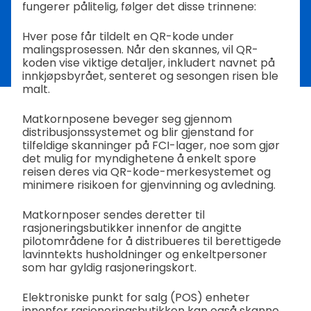
fungerer pålitelig, følger det disse trinnene:
Hver pose får tildelt en QR-kode under
malingsprosessen. Når den skannes, vil QR-
koden vise viktige detaljer, inkludert navnet på
innkjøpsbyrået, senteret og sesongen risen ble
malt.
Matkornposene beveger seg gjennom
distribusjonssystemet og blir gjenstand for
tilfeldige skanninger på FCI-lager, noe som gjør
det mulig for myndighetene å enkelt spore
reisen deres via QR-kode-merkesystemet og
minimere risikoen for gjenvinning og avledning.
Matkornposer sendes deretter til
rasjoneringsbutikker innenfor de angitte
pilotområdene for å distribueres til berettigede
lavinntekts husholdninger og enkeltpersoner
som har gyldig rasjoneringskort.
Elektroniske punkt for salg (POS) enheter
innenfor rasjoneringsbutikken kan også skanne