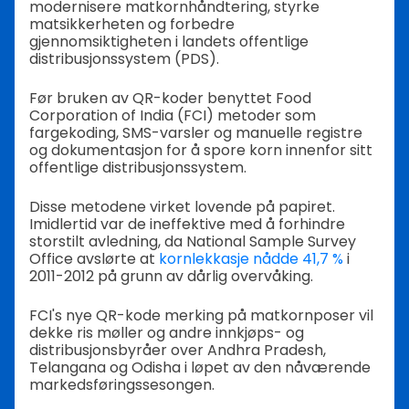
modernisere matkornhåndtering, styrke
matsikkerheten og forbedre
gjennomsiktigheten i landets offentlige
distribusjonssystem (PDS).
Før bruken av QR-koder benyttet Food
Corporation of India (FCI) metoder som
fargekoding, SMS-varsler og manuelle registre
og dokumentasjon for å spore korn innenfor sitt
offentlige distribusjonssystem.
Disse metodene virket lovende på papiret.
Imidlertid var de ineffektive med å forhindre
storstilt avledning, da National Sample Survey
Office avslørte at
kornlekkasje nådde 41,7 %
i
2011-2012 på grunn av dårlig overvåking.
FCI's nye QR-kode merking på matkornposer vil
dekke ris møller og andre innkjøps- og
distribusjonsbyråer over Andhra Pradesh,
Telangana og Odisha i løpet av den nåværende
markedsføringssesongen.