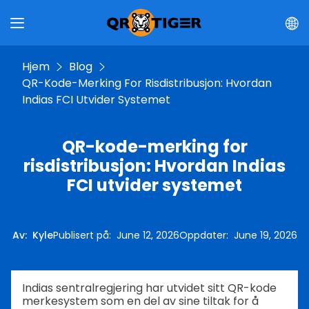
Hjem
Blog
QR-Kode-Merking For Risdistribusjon: Hvordan
Indias FCI Utvider Systemet
QR-kode-merking for
risdistribusjon: Hvordan Indias
FCI utvider systemet
Av
:
Kyle
Publisert på
:
June 12, 2026
Oppdater
:
June 19, 2026
Indias sentralregjering har utvidet sitt QR-kode
merkesystem som en del av sine tiltak for å