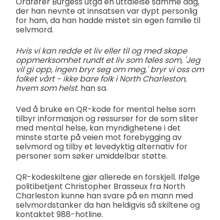
Ordfører Burgess utga en uttalelse samme dag,
der han nevnte at innsatsen var dypt personlig
for ham, da han hadde mistet sin egen familie til
selvmord.
Hvis vi kan redde et liv eller til og med skape
oppmerksomhet rundt et liv som føles som, 'Jeg
vil gi opp, ingen bryr seg om meg,' bryr vi oss om
folket vårt - ikke bare folk i North Charleston,
hvem som helst.
han sa.
Ved å bruke en QR-kode for mental helse som
tilbyr informasjon og ressurser for de som sliter
med mental helse, kan myndighetene i det
minste starte på veien mot forebygging av
selvmord og tilby et levedyktig alternativ for
personer som søker umiddelbar støtte.
QR-kodeskiltene gjør allerede en forskjell. Ifølge
politibetjent Christopher Brasseux fra North
Charleston kunne han svare på en mann med
selvmordstanker da han heldigvis så skiltene og
kontaktet 988-hotline.