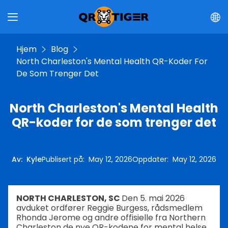
Hjem
Blog
North Charleston's Mental Health QR-Koder For
De Som Trenger Det
North Charleston's Mental Health
QR-koder for de som trenger det
Av
:
Kyle
Publisert på
:
May 12, 2026
Oppdater
:
May 12, 2026
NORTH CHARLESTON, SC
Den 5. mai 2026
avduket ordfører Reggie Burgess, rådsmedlem
Rhonda Jerome og andre offisielle fra Northern
Charleston de nye QR-kodene for mental helse