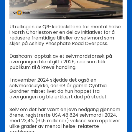
Utrullingen av QR-kodeskiltene for mental helse
i North Charleston er en del av initiativet for å
redusere fremtidige tilfeller av selvmord som
skjer på Ashley Phosphate Road Overpass.
Dashcam-opptak av et selvmordsforsøk på
overgangen ble utgitt i 2025, noe som fikk
publikum til å kreve handling.
I november 2024 skjedde det også en
selvmordsulykke, der 68 år gamle Cynthia
Gardner mistet livet da hun hoppet fra
overgangen og ble erklært død på stedet.
Selv om det har vært en jevn nedgang gjennom
årene, registrerte USA 48 824 selvmord i 2024,
med 23,4% (61,5 millioner) voksne som opplever
ulike grader av mental helse-relaterte
problemer.