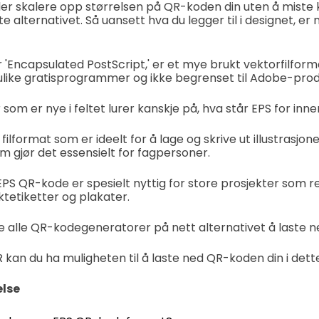
eller skalere opp størrelsen på QR-koden din uten å miste 
alternativet. Så uansett hva du legger til i designet, er n
or 'Encapsulated PostScript,' er et mye brukt vektorfilfor
like gratisprogrammer og ikke begrenset til Adobe-prod
m er nye i feltet lurer kanskje på, hva står EPS for inne
t filformat som er ideelt for å lage og skrive ut illustrasjo
m gjør det essensielt for fagpersoner.
PS QR-kode er spesielt nyttig for store prosjekter som 
ktetiketter og plakater.
ikke alle QR-kodegeneratorer på nett alternativet å laste 
an du ha muligheten til å laste ned QR-koden din i dette
else