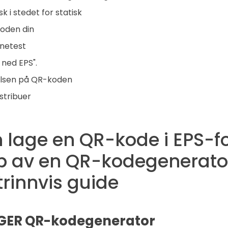
k i stedet for statisk
koden din
nnetest
t ned EPS".
elsen på QR-koden
istribuer
 lage en QR-kode i EPS-f
lp av en QR-kodegenerator
trinnvis guide
TIGER QR-kodegenerator