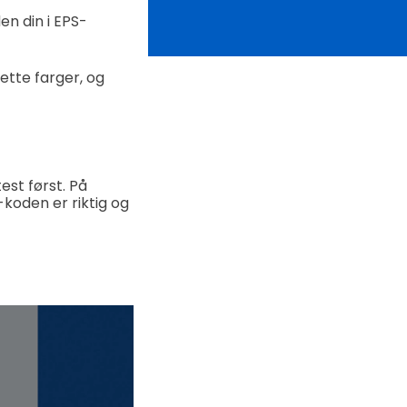
n din i EPS-
ette farger, og
est først. På
koden er riktig og