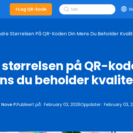
Lag QR-kode
N
s
dre Størrelsen På QR-Koden Din Mens Du Beholder Kvali
 størrelsen på QR-kod
s du beholder kvalit
:
Nove P.
Publisert på
:
February 03, 2026
Oppdater
:
February 03, 