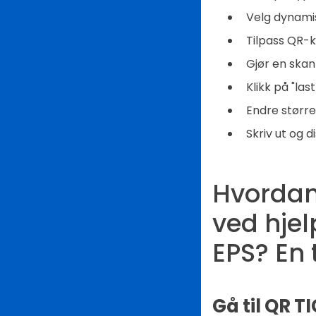
Velg dynamis
Tilpass QR-
Gjør en ska
Klikk på "las
Endre størr
Skriv ut og d
Hvordan
ved hje
EPS? En 
Gå til QR 