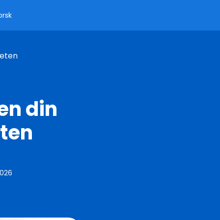
orsk
teten
en din
eten
2026