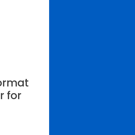
ormat
 for