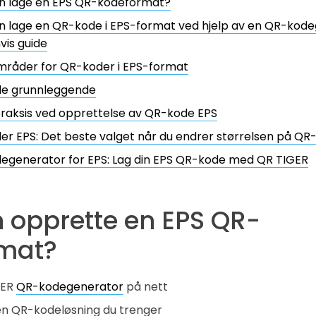
n lage en EPS QR-kodeformat?
 lage en QR-kode i EPS-format ved hjelp av en QR-kode
nvis guide
mråder for QR-koder i EPS-format
e grunnleggende
raksis ved opprettelse av QR-kode EPS
r EPS: Det beste valget når du endrer størrelsen på QR-k
egenerator for EPS: Lag din EPS QR-kode med QR TIGER
 opprette en EPS QR-
mat?
GER
QR-kodegenerator
på nett
en QR-kodeløsning du trenger