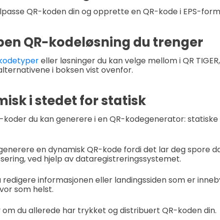
tilpasse QR-koden din og opprette en QR-kode i EPS-form
ypen QR-kodeløsning du trenger
kodetyper
eller løsninger du kan velge mellom i QR TIGER
lternativene i boksen vist ovenfor.
sk i stedet for statisk
-koder du kan generere i en QR-kodegenerator: statiske
å generere en dynamisk QR-kode fordi det lar deg spore da
sering, ved hjelp av dataregistreringssystemet.
 redigere informasjonen eller landingssiden som er inne
vor som helst.
v om du allerede har trykket og distribuert QR-koden din.