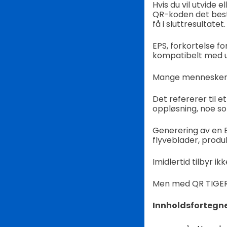
Hvis du vil utvide 
QR-koden det beste 
få i sluttresultatet.
EPS, forkortelse f
kompatibelt med u
Mange mennesker so
Det refererer til e
oppløsning, noe so
Generering av en E
flyveblader, produ
Imidlertid tilbyr 
Men med QR TIGER k
Innholdsfortegn