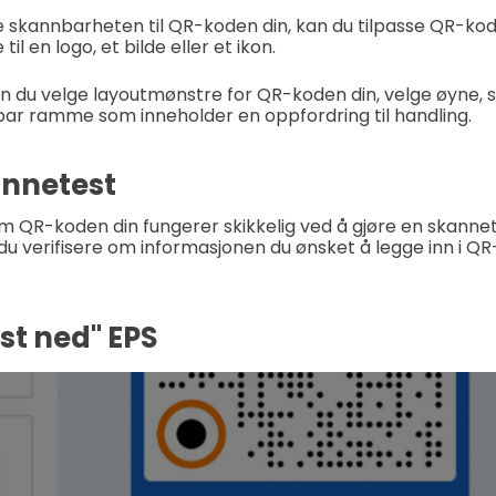
 skannbarheten til QR-koden din, kan du tilpasse QR-kode
il en logo, et bilde eller et ikon.
an du velge layoutmønstre for QR-koden din, velge øyne, s
ssbar ramme som inneholder en oppfordring til handling.
annetest
om QR-koden din fungerer skikkelig ved å gjøre en skannet
 verifisere om informasjonen du ønsket å legge inn i QR-
ast ned" EPS