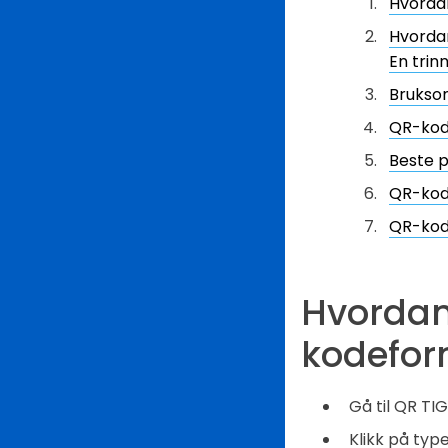
Hvorda
Hvordan
En trin
Brukso
QR-kod
Beste p
QR-kode
QR-kod
Hvordan
kodefor
Gå til QR TI
Klikk på typ