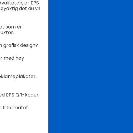
kvaliteten, er EPS
øyaktig det du vil
mat som er
ukter.
n grafisk design?
ner med høy
reklameplakater,
ned EPS QR-koder.
 filformatet.