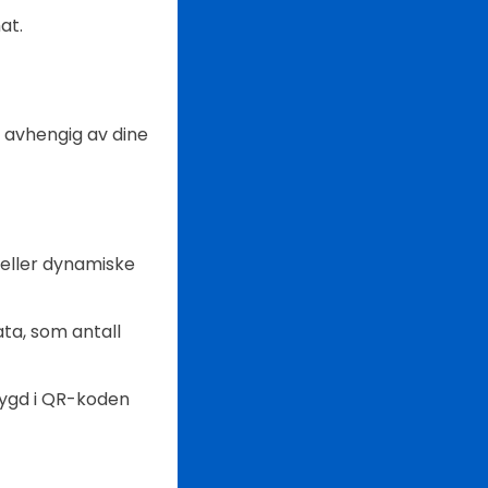
at.
, avhengig av dine
 eller dynamiske
ta, som antall
bygd i QR-koden