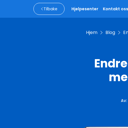
Tilbake
Hjelpesenter
Kontakt os
Hjem
Blog
En
Endre
men
Av