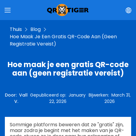
Thuis
Blog
Hoe Maak Je Een Gratis QR-Code Aan (geen
Registratie Vereist)
Hoe maak je een gratis QR-code
aan (geen registratie vereist)
Door
:
Vall
Gepubliceerd op
:
January
Bijwerken
:
March 31,
V.
22, 2026
2026
Sommige platforms beweren dat ze "gratis" zijn,
maar zodra je begint met het maken van je QR-