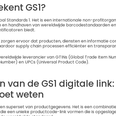
ekent GS1?
al Standards 1. Het is een internationale non-profitorganis
n en handhaven van wereldwijde barcodestandaarden e
tificatoren biedt.
zorgen ervoor dat producten, diensten en informatie co
aardoor supply chain processen efficiënter en transpara
ële wereldwijde leverancier van GTINs (Global Trade Item N
 Number) en UPCs (Universal Product Code).
n van de GS1 digitale link:
oet weten
is een superset van productgegevens. Het is een combinatie
die een unieke productcode-link vormen die is opgeslage