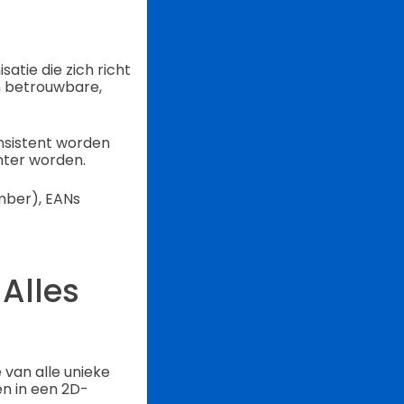
atie die zich richt
n betrouwbare,
nsistent worden
nter worden.
umber), EANs
 Alles
 van alle unieke
n in een 2D-