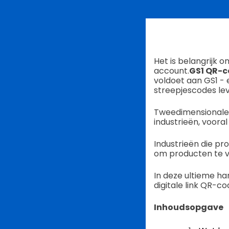
Het is belangrijk o
account.
GS1 QR-
voldoet aan GS1 - 
streepjescodes lev
Tweedimensionale b
industrieën, voora
Industrieën die pr
om producten te ve
In deze ultieme ha
digitale link QR-c
Inhoudsopgave