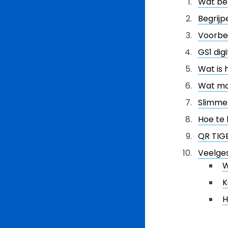
Wat be
Begrijp
Voorbe
GS1 digi
Wat is 
Wat ma
Slimme
Hoe te
QR TIG
Veelge
W
K
H