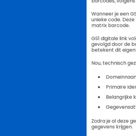
barcodes, volgens
Wanneer je een G
unieke code. Deze
matrix barcode.
GS1 digitale link v
gevolgd door de ba
betekent dit eigenl
Nou, technisch ge
Domeinnaamr
Primaire Iden
Belangrijke k
Gegevensatt
Zodra je al deze g
gegevens krijgen.