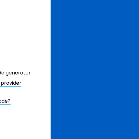
e generator.
eprovider
code?