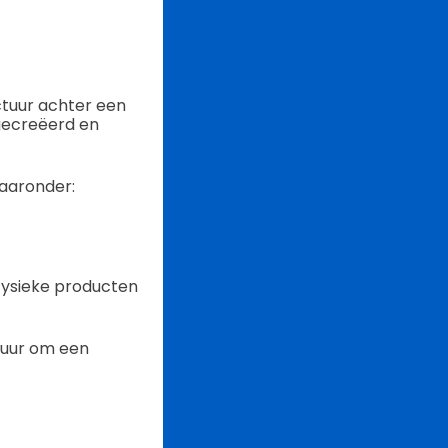
ctuur achter een
 gecreëerd en
aaronder:
 fysieke producten
ur om een ​​