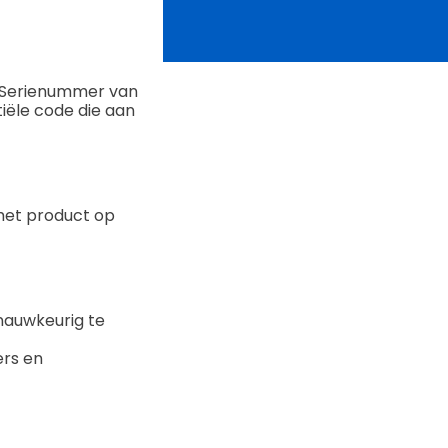
C (Serienummer van
iële code die aan
 het product op
 nauwkeurig te
rs en