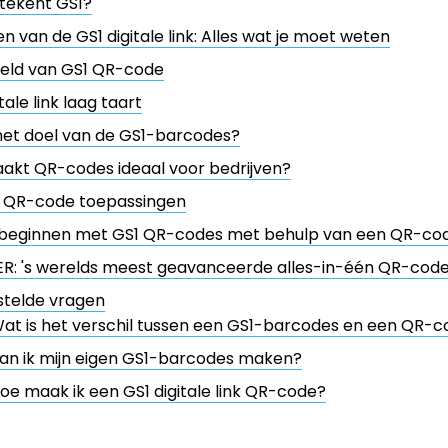
tekent GS1?
en van de GS1 digitale link: Alles wat je moet weten
eld van GS1 QR-code
tale link laag taart
het doel van de GS1-barcodes?
akt QR-codes ideaal voor bedrijven?
 QR-code toepassingen
 beginnen met GS1 QR-codes met behulp van een QR-cod
ER: 's werelds meest geavanceerde alles-in-één QR-cod
stelde vragen
at is het verschil tussen een GS1-barcodes en een QR-
an ik mijn eigen GS1-barcodes maken?
oe maak ik een GS1 digitale link QR-code?