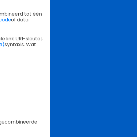
mbineerd tot één
code
of data
e link URI-sleutel,
I)
syntaxis. Wat
de gecombineerde