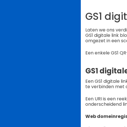
GS1 digi
Laten we ons verd
GS1 digitale link b
omgezet in een sc
Een enkele GS1 QR
GS1 digital
Een GS1 digitale l
te verbinden met o
Een URI is een ree
onderscheidend li
Web domeinregis