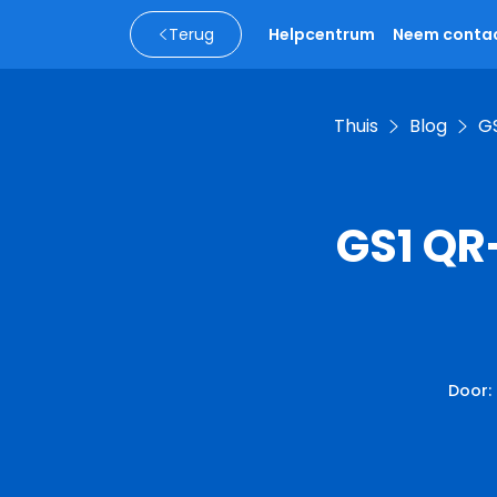
Terug
Helpcentrum
Neem contac
Thuis
Blog
GS
GS1 QR
Door