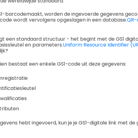
 de wereldwijde standaard.
S1-barcodemaakt, worden de ingevoerde gegevens geco
 code wordt vervolgens opgeslagen in een database.
QR-
olgt een standaard structuur - het begint met de GS1 digital
sissleutel en parameters.
Uniform Resource Identifier (UR
ijk?
zien bestaat een enkele GS1-code uit deze gegevens:
egistratie
tificatiesleutel
walificaties
ributen
egevens hebt ingevoerd, kun je je GS1-digitale link met 