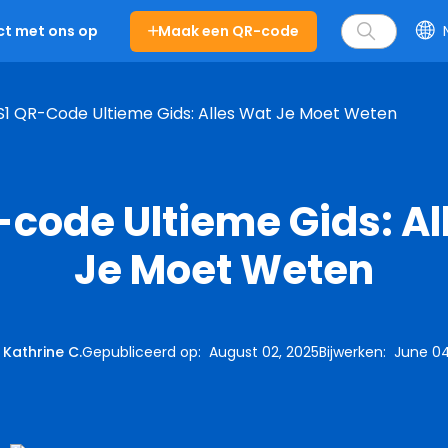
Maak een QR-code
t met ons op
1 QR-Code Ultieme Gids: Alles Wat Je Moet Weten
-code Ultieme Gids: Al
Je Moet Weten
:
Kathrine C.
Gepubliceerd op
:
August 02, 2025
Bijwerken
:
June 04