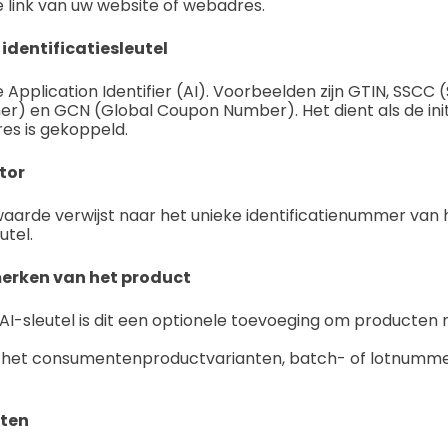
de link van uw website of webadres.
identificatiesleutel
de Application Identifier (AI). Voorbeelden zijn GTIN, SSC
r) en GCN (Global Coupon Number). Het dient als de init
res is gekoppeld.
tor
waarde verwijst naar het unieke identificatienummer van
utel.
erken van het product
 AI-sleutel is dit een optionele toevoeging om producten
 het consumentenproductvarianten, batch- of lotnumme
ten