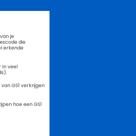
van je
jescode die
el erkende
 in veel
s).
 van GS1 verkrijgen
rijpen hoe een GS1