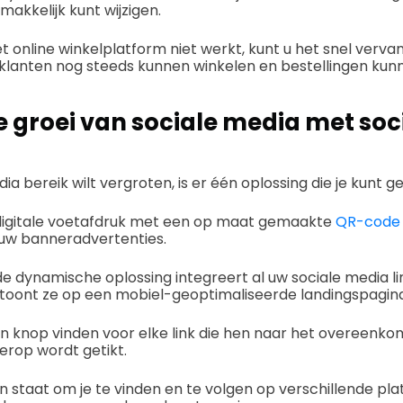
akkelijk kunt wijzigen.
het online winkelplatform niet werkt, kunt u het snel verv
 klanten nog steeds kunnen winkelen en bestellingen kun
 groei van sociale media met soc
edia bereik wilt vergroten, is er één oplossing die je kunt g
digitale voetafdruk met een op maat gemaakte
QR-code 
uw banneradvertenties.
 dynamische oplossing integreert al uw sociale media li
 toont ze op een mobiel-geoptimaliseerde landingspagina
n knop vinden voor elke link die hen naar het overeenko
rop wordt getikt.
 in staat om je te vinden en te volgen op verschillende pl