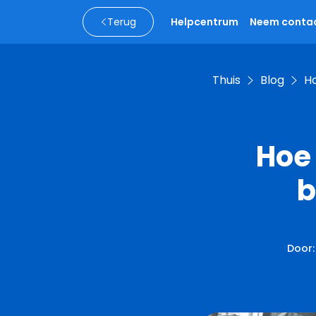
Terug
Helpcentrum
Neem contac
Thuis
Blog
H
Hoe
b
Door