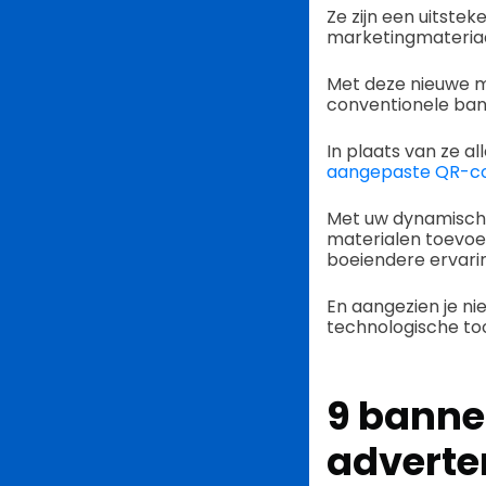
Ze zijn een uitste
marketingmateriaal
Met deze nieuwe m
conventionele ba
In plaats van ze a
aangepaste QR-c
Met uw dynamische 
materialen toevoeg
boeiendere ervarin
En aangezien je ni
technologische too
9 banne
adverte