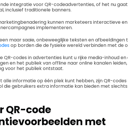
kende integratie voor QR-codeadvertenties, of het nu gaa
, inclusief traditionele banners.
arketingbenadering kunnen marketeers interactieve en
nnercampagnes implementeren.
lleen maar saaie, onbeweeglijke teksten en afbeeldingen t
odes
op borden die de fysieke wereld verbinden met de on
QR-codes in advertenties kunt u rijke media-inhoud en 
en en het publiek van offline naar online kanalen leiden
g voor het publiek ontstaat.
et alle informatie op één plek kunt hebben, zijn QR-code
l die gebruikers extra informatie kan bieden met slechts
r QR-code
ntievoorbeelden met