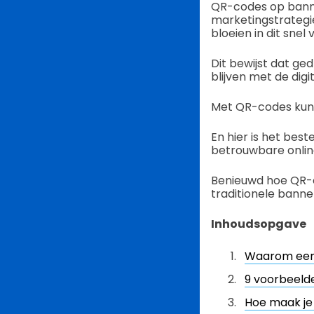
QR-codes op banne
marketingstrategie
bloeien in dit snel
Dit bewijst dat ge
blijven met de dig
Met QR-codes kunn
En hier is het bes
betrouwbare onlin
Benieuwd hoe QR-
traditionele bann
Inhoudsopgave
Waarom een
9 voorbeeld
Hoe maak je