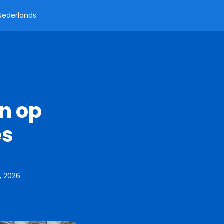
Nederlands
n op
es
, 2026