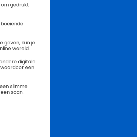
t om gedrukt
 boeiende
e geven, kun je
line wereld.
andere digitale
, waardoor een
s een slimme
 een scan.