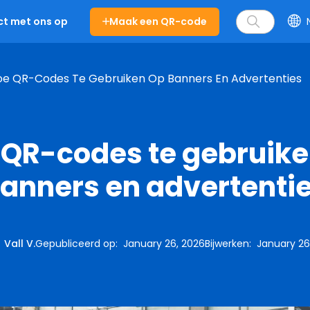
Maak een QR-code
t met ons op
oe QR-Codes Te Gebruiken Op Banners En Advertenties
 QR-codes te gebruike
anners en advertenti
:
Vall V.
Gepubliceerd op
:
January 26, 2026
Bijwerken
:
January 26