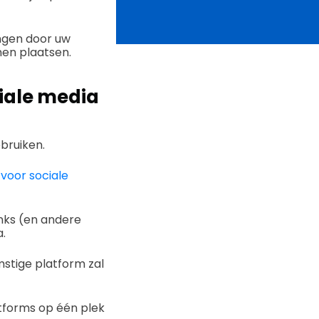
angen door uw
nen plaatsen.
iale media
ebruiken.
voor sociale
nks (en andere
.
mstige platform zal
atforms op één plek