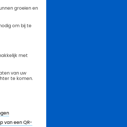
kunnen groeien en
odig om bij te
makkelijk met
aten van uw
chter te komen.
ngen
p van een QR-