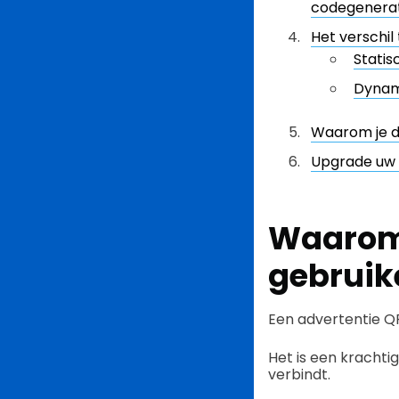
codegenera
Het verschi
Stati
Dynam
Waarom je d
Upgrade uw
Waarom
gebruik
Een advertentie Q
Het is een krachti
verbindt.