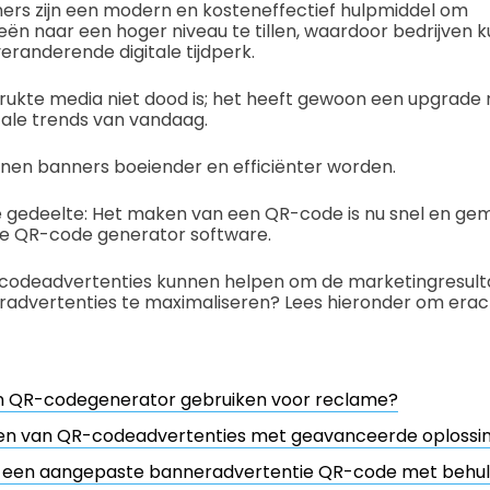
rs zijn een modern en kosteneffectief hulpmiddel om
ën naar een hoger niveau te tillen, waardoor bedrijven 
 veranderende digitale tijdperk.
drukte media niet dood is; het heeft gewoon een upgrade n
itale trends van vandaag.
en banners boeiender en efficiënter worden.
te gedeelte: Het maken van een QR-code is nu snel en ge
e QR-code generator software.
codeadvertenties kunnen helpen om de marketingresult
eradvertenties te maximaliseren? Lees hieronder om era
 QR-codegenerator gebruiken voor reclame?
en van QR-codeadvertenties met geavanceerde oplossi
 een aangepaste banneradvertentie QR-code met behul