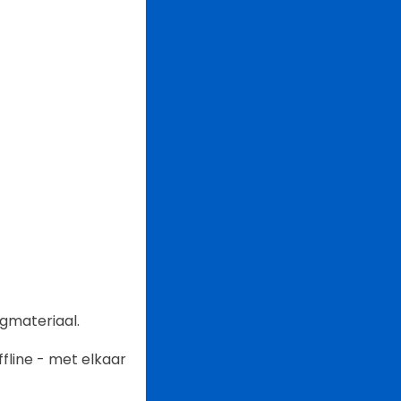
gmateriaal.
fline - met elkaar