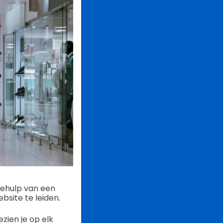
behulp van een
bsite te leiden.
ien je op elk