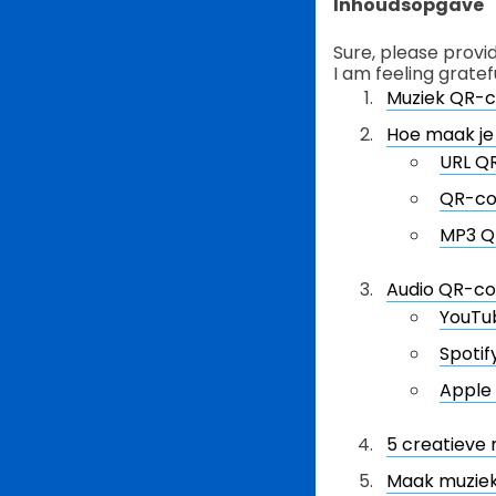
Inhoudsopgave
Sure, please provi
I am feeling grate
Muziek QR-c
Hoe maak je
URL Q
QR-co
MP3 Q
Audio QR-co
YouTu
Spotif
Apple
5 creatieve
Maak muziek