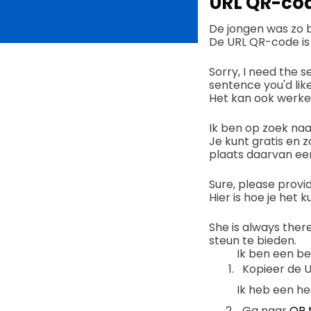
URL QR-co
De jongen was zo bl
De URL QR-code is
Sorry, I need the 
sentence you'd lik
Het kan ook werke
Ik ben op zoek na
Je kunt gratis en
plaats daarvan e
Sure, please provi
Hier is hoe je he
She is always there
steun te bieden.
Ik ben een b
Kopieer de UR
Ik heb een he
Ga naar
QR t