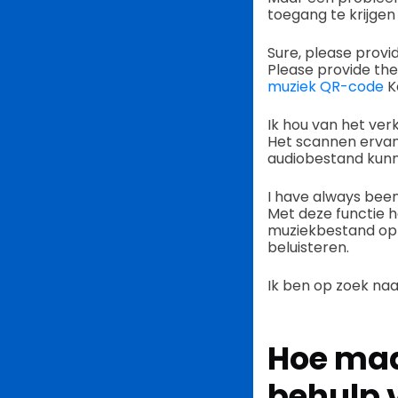
toegang te krijgen
Sure, please provi
Please provide the
muziek QR-code
K
Ik hou van het ver
Het scannen ervan
audiobestand kunn
I have always been 
Met deze functie 
muziekbestand op 
beluisteren.
Ik ben op zoek naar
Hoe maa
behulp 