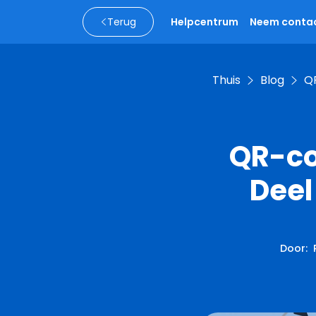
Terug
Helpcentrum
Neem contac
Thuis
Blog
QR
QR-co
Deel
Door
: