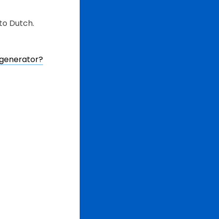
to Dutch.
generator?