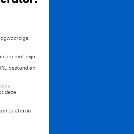
hoogwaardige,
 van om met mijn
URL, bestand en
enen.
ot deze
en te eten in