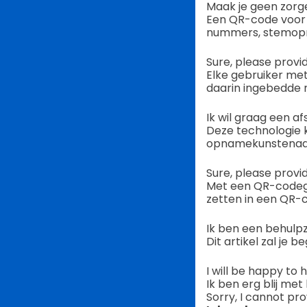
Maak je geen zorge
Een QR-code voor m
nummers, stemopn
Sure, please provi
Elke gebruiker me
daarin ingebedde m
Ik wil graag een 
Deze technologie 
opnamekunstenaars
Sure, please provi
Met een QR-codege
zetten in een QR-
Ik ben een behulp
Dit artikel zal je 
I will be happy to 
Ik ben erg blij met
Sorry, I cannot pro