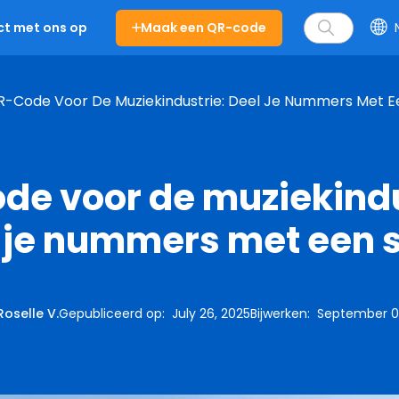
Maak een QR-code
t met ons op
-Code Voor De Muziekindustrie: Deel Je Nummers Met E
de voor de muziekindu
 je nummers met een 
Roselle V.
Gepubliceerd op
:
July 26, 2025
Bijwerken
:
September 0