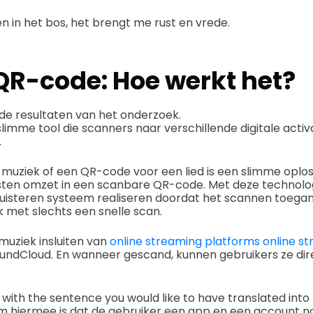
n in het bos, het brengt me rust en vrede.
QR-code: Hoe werkt het?
t de resultaten van het onderzoek.
slimme tool die scanners naar verschillende digitale activ
.
uziek of een QR-code voor een lied is een slimme oploss
lijsten omzet in een scanbare QR-code. Met deze technolog
isteren systeem realiseren doordat het scannen toegan
 met slechts een snelle scan.
 muziek insluiten van
online streaming platforms online s
oundCloud. En wanneer gescand, kunnen gebruikers ze dir
with the sentence you would like to have translated into
 hiermee is dat de gebruiker een app en een account n