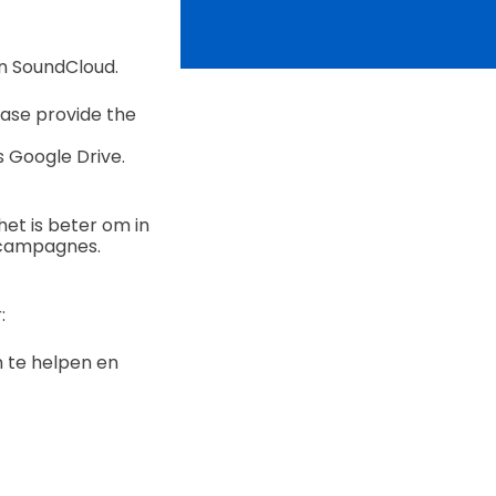
n SoundCloud.
ease provide the
 Google Drive.
et is beter om in
 campagnes.
:
m te helpen en