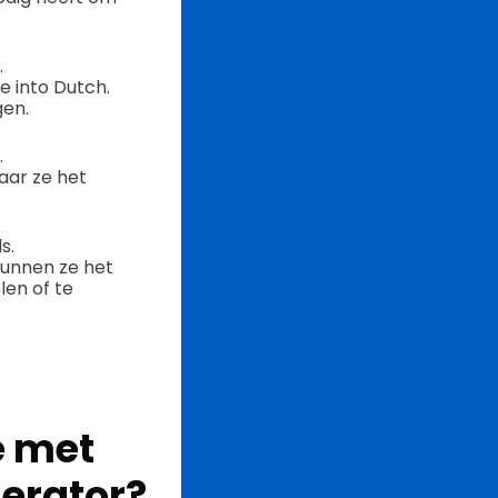
.
e into Dutch.
gen.
.
aar ze het
s.
unnen ze het
en of te
e met
erator?