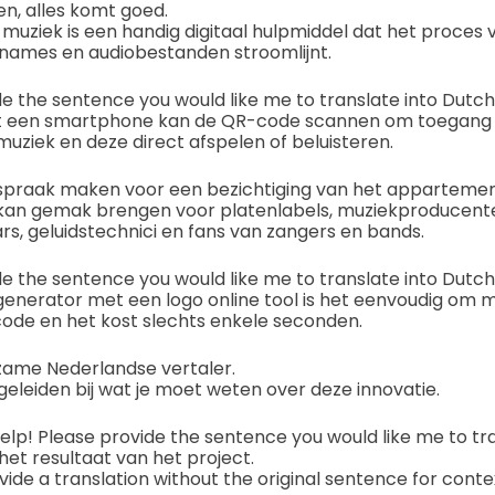
n, alles komt goed.
uziek is een handig digitaal hulpmiddel dat het proces 
ames en audiobestanden stroomlijnt.
de the sentence you would like me to translate into Dutch
t een smartphone kan de QR-code scannen om toegang te
uziek en deze direct afspelen of beluisteren.
afspraak maken voor een bezichtiging van het appartemen
kan gemak brengen voor platenlabels, muziekproducent
, geluidstechnici en fans van zangers en bands.
de the sentence you would like me to translate into Dutch
nerator met een logo online tool is het eenvoudig om 
code en het kost slechts enkele seconden.
zame Nederlandse vertaler.
begeleiden bij wat je moet weten over deze innovatie.
help! Please provide the sentence you would like me to tr
 het resultaat van het project.
vide a translation without the original sentence for conte