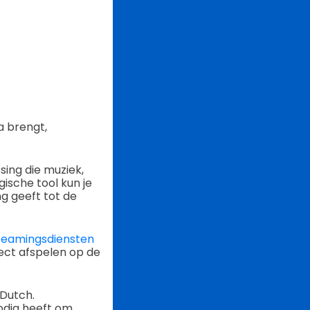
a brengt,
ing die muziek,
ische tool kun je
g geeft tot de
treamingsdiensten
ect afspelen op de
 Dutch.
odig heeft om