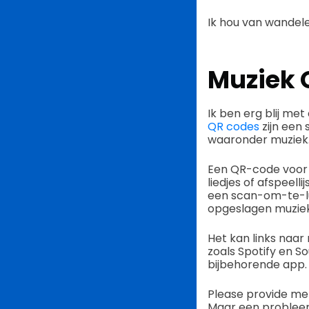
Ik hou van wandele
Muziek 
Ik ben erg blij me
QR codes
zijn een 
waaronder muziek
Een QR-code voor m
liedjes of afspeel
een scan-om-te-lu
opgeslagen muziek
Het kan links naar
zoals Spotify en S
bijbehorende app.
Please provide me 
Maar een probleem