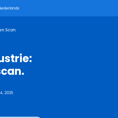
Nederlands
en Scan.
strie:
scan.
4, 2025