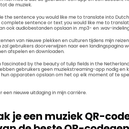
 tot de muziek.
de the sentence you would like me to translate into Dutch
 complete sentence or text you would like me to translat
an ook audiobestanden opslaan in .mp3- en .wav-indelin
kennen van nieuwe plekken en culturen tijdens mijn reizen
 zal gebruikers doorverwijzen naar een landingspagina w
en afspelen en downloaden.
fascinated by the beauty of tulip fields in the Netherland
hebben gebruikers geen muziekstreaming-app nodig en k
hun apparaten opslaan om het op elk moment af te spel
 een nieuwe uitdaging in mijn carrière.
k je een muziek QR-cod
van de beste QR-codegen