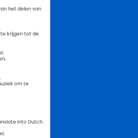
van het delen van
.
 krijgen tot de
t.
en,
.
muziek om te
anslate into Dutch.
xt.