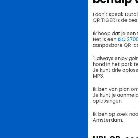
I don't speak Dutc
QR TIGER is de be
Ik hoop dat je een 
Het is een
ISO 2700
aanpasbare QR-co
"I always enjoy goi
hond in het park t
Je kunt drie oplo
MP3.
Ik ben van plan o
Je kunt je aanmeld
oplossingen.
Ik ben op zoek na
Amsterdam.