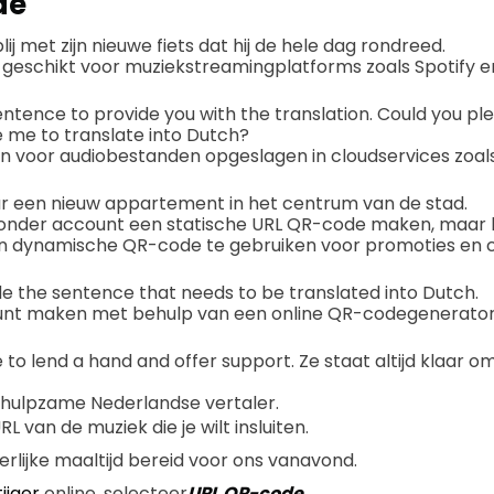
de
ij met zijn nieuwe fiets dat hij de hele dag rondreed.
 geschikt voor muziekstreamingplatforms zoals Spotify e
sentence to provide you with the translation. Could you pl
e me to translate into Dutch?
n voor audiobestanden opgeslagen in cloudservices zoals
ar een nieuw appartement in het centrum van de stad.
 zonder account een statische URL QR-code maken, maar h
en dynamische QR-code te gebruiken voor promoties en
de the sentence that needs to be translated into Dutch.
t kunt maken met behulp van een online QR-codegenerator
 to lend a hand and offer support. Ze staat altijd klaar o
ehulpzame Nederlandse vertaler.
L van de muziek die je wilt insluiten.
erlijke maaltijd bereid voor ons vanavond.
ijger
online, selecteer
URL QR-code