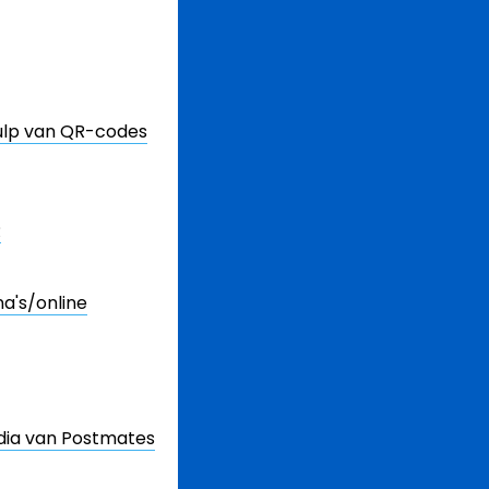
hulp van QR-codes
R
a's/online
dia van Postmates