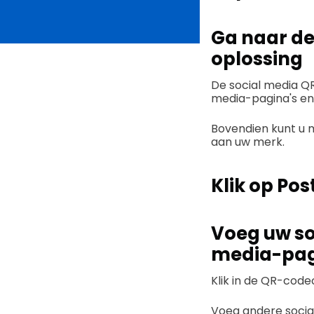
Ga naar de
oplossing
De social media Q
media-pagina's en 
Bovendien kunt u 
aan uw merk.
Klik op Pos
Voeg uw so
media-pagi
Klik in de QR-code
Voeg andere social