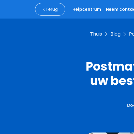
Terug
Helpcentrum
Neem contac
Thuis
Blog
Po
Postmat
uw bes
Do