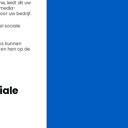
 leidt dit uw
 media-
or uw bedrijf.
el sociale
eks kunnen
 en hen op de
iale