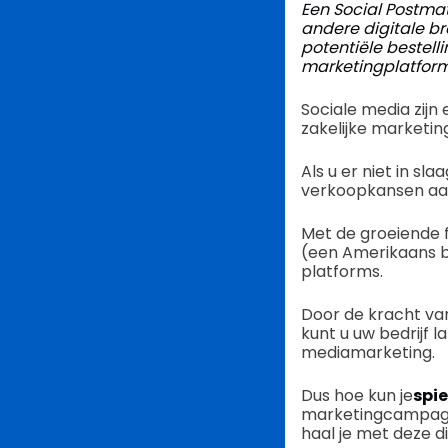
Een Social Postmat
andere digitale b
potentiële bestell
marketingplatform
Sociale media zijn
zakelijke marketin
Als u er niet in sl
verkoopkansen aa
Met de groeiende f
(een Amerikaans be
platforms.
Door de kracht va
kunt u uw bedrijf 
mediamarketing.
Dus hoe kun je
spie
marketingcampagn
haal je met deze d