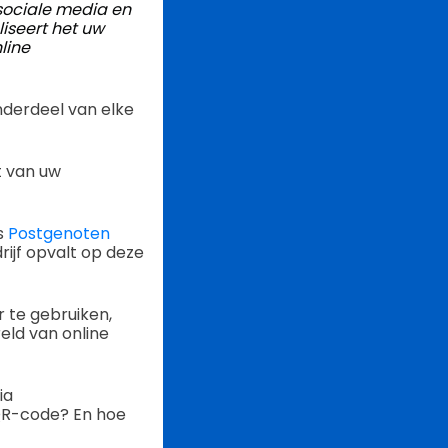
 sociale media en
iseert het uw
line
onderdeel van elke
ft van uw
s
Postgenoten
rijf opvalt op deze
 te gebruiken,
eld van online
ia
QR-code? En hoe