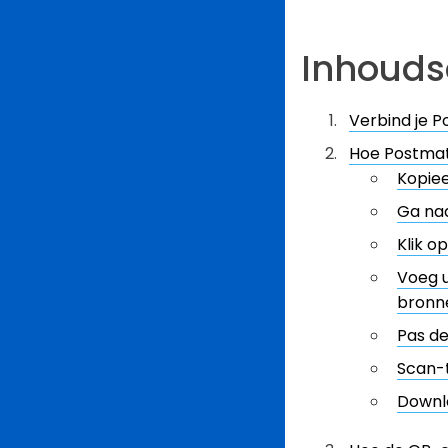
Inhoud
Verbind je 
Hoe Postmat
Kopiee
Ga naa
Klik o
Voeg u
bronne
Pas d
Scan-
Downl