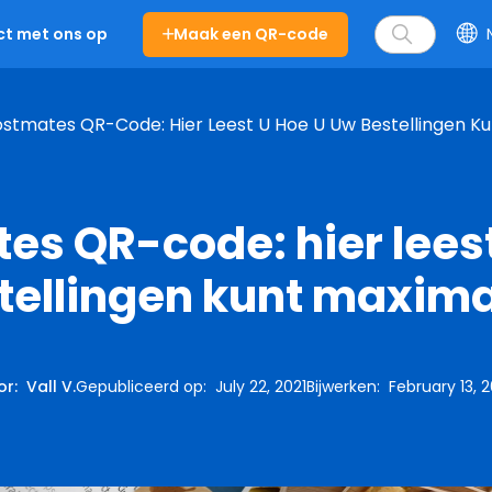
Maak een QR-code
t met ons op
stmates QR-Code: Hier Leest U Hoe U Uw Bestellingen Ku
es QR-code: hier leest
tellingen kunt maxima
or
:
Vall V.
Gepubliceerd op
:
July 22, 2021
Bijwerken
:
February 13, 