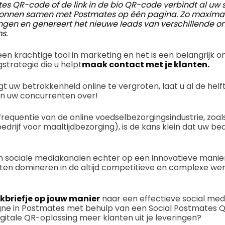
es QR-code of de link in de bio QR-code verbindt al uw
ronnen samen met Postmates op één pagina. Zo maximal
ingen en genereert het nieuwe leads van verschillende on
s.
 een krachtige tool in marketing en het is een belangrijk 
gstrategie die u helpt
maak contact met je klanten.
aagt uw betrokkenheid online te vergroten, laat u al de hel
n uw concurrenten over!
requentie van de online voedselbezorgingsindustrie, zoal
drijf voor maaltijdbezorging), is de kans klein dat uw bed
n sociale mediakanalen echter op een innovatieve manier
laten domineren in de altijd competitieve en complexe wer
kbriefje op jouw manier
naar een effectieve social med
e in Postmates met behulp van een Social Postmates 
igitale QR-oplossing meer klanten uit je leveringen?