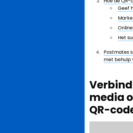
Hoe de QR-c
Geef h
Marke
Onlin
Het su
Postmates s
met behulp 
Verbind 
media o
QR-cod