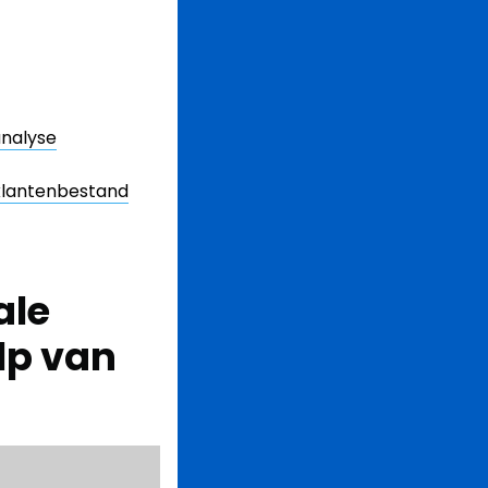
analyse
klantenbestand
ale
lp van