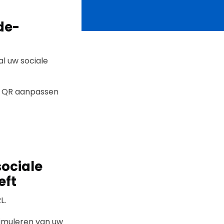
de-
al uw sociale
uw QR aanpassen
ociale
eft
L.
timuleren van uw