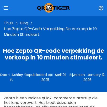
Thuis
Blog
Hoe Zepto QR-Code Verpakking De Verkoop In 10
Minuten Stimuleert.
Hoe Zepto QR-code verpakking de
verkoop in 10 minuten stimuleert.
Door
:
Ashley
Gepubliceerd op
:
April 01,
Bijwerken
:
January 12,
P.
2025
2026
Zepto is een Indiase quick-commerce-startup die
het land verovert. Het biedt duizenden