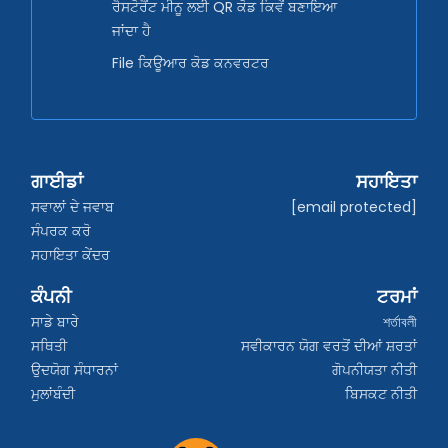
ਰੈਸਟੋਰੈਂਟ ਮੀਨੂ ਲਈ QR ਕੋਡ ਕਿਵੇਂ ਬਣਾਇਆ
ਜਾਂਦਾ ਹੈ
File ਕਿਊਆਰ ਕੋਡ ਕਨਵਰਟਰ
ਗਾਈਡਾਂ
ਸਹਾਇਤਾ
ਸਵਾਲਾਂ ਦੇ ਜਵਾਬ
[email protected]
ਸੰਪਰਕ ਕਰੋ
ਸਹਾਇਤਾ ਕੇਂਦਰ
ਕੰਪਨੀ
ਟਰਮਾਂ
ਸਾਡੇ ਬਾਰੇ
শর্তাবলী
ਸਥਿਤੀ
ਸਵੀਕਾਰਨ ਯੋਗ ਵਰਤੋਂ ਦੀਆਂ ਸ਼ਰਤਾਂ
ਉਦਯੋਗ ਸੰਧਾਰਨਾਂ
ਗੋਪਨੀਯਤਾ ਨੀਤੀ
ਮੁਲਾਂਬੰਦੀ
ਬਿਸਕਟ ਨੀਤੀ