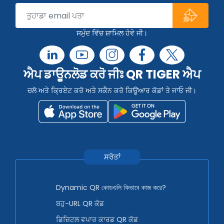
ਸਮੁੰਦ ਵਿੱਚ ਸ਼ਾਮਿਲ ਹੋਵੋ ਜੀ।
ਐਪ ਡਾਊਨਲੋਡ ਕਰੋ ਜੀਃ QR TIGER ਐਪ
ਚਲੋ ਅਤੇ ਕ੍ਰਿਏਟ ਕਰੋ ਅਤੇ ਸਕੈਨ ਕਰੋ ਕਿਊਆਰ ਕੋਡਾਂ ਤੇ ਜਾਓ ਜੀ।
ਸਰੋਤਾਂ
Dynamic QR কোডগুলি কিভাবে কাজ করে?
ਬਹੁ-URL QR ਕੋਡ
ਡਿਜ਼ਿਟਲ ਵਪਾਰ ਕਾਰਡ QR ਕੋਡ