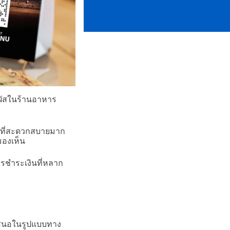
มผัสในร้านอาหาร
์ที่สะดวกสบายมาก
มองเห็น
ารชำระเงินที่หลาก
นำเสนอในรูปแบบทาง