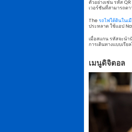
ตัวอย่างเช่น รหัส Q
เวอร์ชันที่สามารถดาว
The
รถไฟใต้ดินในเมื
ประหลาด ใช้แอป Navi
เมื่อสแกน รหัสจะนำน
การเดินทางแบบเรียลไ
เมนูดิจิตอล