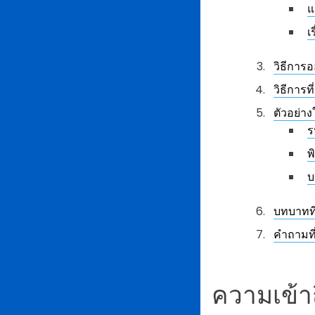
แ
เ
วิธีการอ
วิธีการท
ตัวอย่า
ร
พ
บ
บทบาทท
คำถามที
ความเข้า