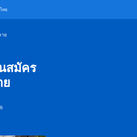
ไทย
ลาย
ันสมัคร
าย
26