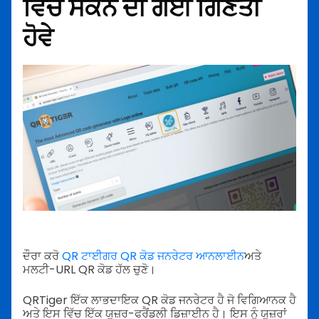
ਵਿੱਚ ਸਕੈਨ ਦੀ ਗਈ ਗਿਣਤੀ
ਹੋਵੇ
ਦੌਰਾ ਕਰੋ
QR ਟਾਈਗਰ QR ਕੋਡ ਜਨਰੇਟਰ ਆਨਲਾਈਨ
ਅਤੇ
ਮਲਟੀ-URL QR ਕੋਡ ਹੱਲ ਚੁਣੋ।
QRTiger ਇੱਕ ਲਾਭਦਾਇਕ QR ਕੋਡ ਜਨਰੇਟਰ ਹੈ ਜੋ ਵਿਗਿਆਨਕ ਹੈ
ਅਤੇ ਇਸ ਵਿੱਚ ਇੱਕ ਯੂਜ਼ਰ-ਫਰੈਂਡਲੀ ਡਿਜ਼ਾਈਨ ਹੈ। ਇਸ ਨੂੰ ਯੂਜ਼ਰਾਂ