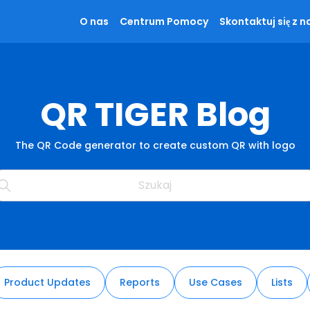
O nas
Centrum Pomocy
Skontaktuj się z n
QR TIGER Blog
The QR Code generator to create custom QR with logo
Product Updates
Reports
Use Cases
Lists