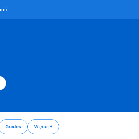
ami
Guides
Więcej +