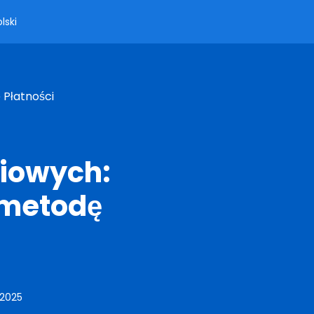
lski
 Płatności
niowych:
 metodę
, 2025