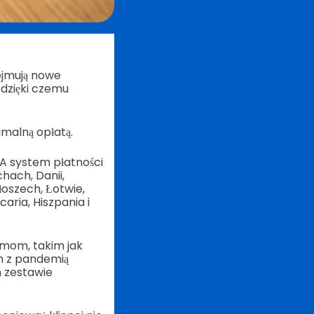
ejmują nowe
 dzięki czemu
malną opłatą.
SA system płatności
chach, Danii,
Włoszech, Łotwie,
aria, Hiszpania i
mom, takim jak
ch z pandemią
h zestawie