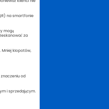
ponieważ klienci nie
QR) na smartfonie
cy mogą
o zeskanować za
 Mniej kłopotów,
 znaczeniu od
ym i sprzedającym.