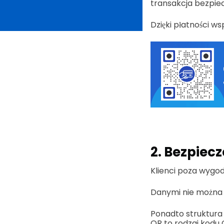
transakcja bezpiec
Dzięki płatności w
2. Bezpiec
Klienci poza wygo
Danymi nie można
Ponadto struktura
QR to rodzaj kodu 