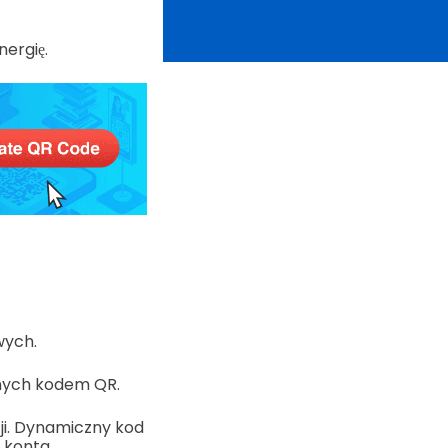
nergię.
wych.
nych kodem QR.
ji. Dynamiczny kod
z konta