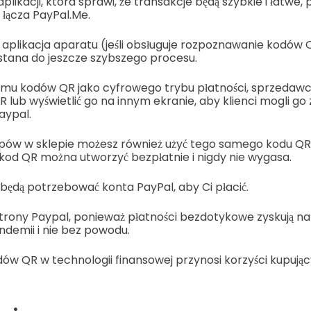
plikacji, która sprawi, że transakcje będą szybkie i łatwe, 
 łącza PayPal.Me.
aplikacja aparatu (jeśli obsługuje rozpoznawanie kodów 
tana do jeszcze szybszego procesu.
temu kodów QR jako cyfrowego trybu płatności, sprzedaw
lub wyświetlić go na innym ekranie, aby klienci mogli g
aypal.
ów w sklepie możesz również użyć tego samego kodu QR.
od QR można utworzyć bezpłatnie i nigdy nie wygasa.
i będą potrzebować konta PayPal, aby Ci płacić.
trony Paypal, ponieważ płatności bezdotykowe zyskują na
demii i nie bez powodu.
w QR w technologii finansowej przynosi korzyści kupując