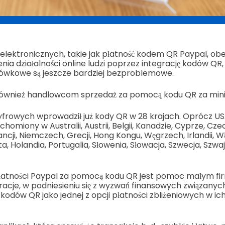
elektronicznych, takie jak płatność kodem QR Paypal, ob
ia działalności online ludzi poprzez integrację kodów QR,
ówkowe są jeszcze bardziej bezproblemowe.
również handlowcom sprzedaż za pomocą kodu QR za mini
yfrowych wprowadził już kody QR w 28 krajach. Oprócz U
homiony w Australii, Austrii, Belgii, Kanadzie, Cyprze, Cze
 Francji, Niemczech, Grecji, Hong Kongu, Węgrzech, Irlandii, 
, Holandia, Portugalia, Słowenia, Słowacja, Szwecja, Szwajc
tności Paypal za pomocą kodu QR jest pomoc małym fir
auracje, w podniesieniu się z wyzwań finansowych związany
kodów QR jako jednej z opcji płatności zbliżeniowych w ic