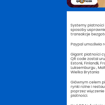
Systemy płatności 
sposoby usprawnien
transakcje bezgot
Paypal umożliwia 
Gigant płatności c
QR code został uruc
Estonii, Finlandii,
Luksemburgu , Malta
Wielka Brytania
Głównym celem pła
rynki rolne i rest
poprzez włączenie 
płatności.