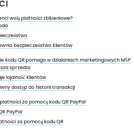
ci
enci wolą płatności zbliżeniowe?
goda
pieczeństwo
ewnia bezpieczeństwo klientów
ie kodu QR pomaga w działaniach marketingowych MŚP
ększa sprzedaż
uje lojalność klientów
awny dostęp do historii transakcji
e płatności za pomocą kodu QR PayPal
QR PayPal
łatności za pomocą kodu QR