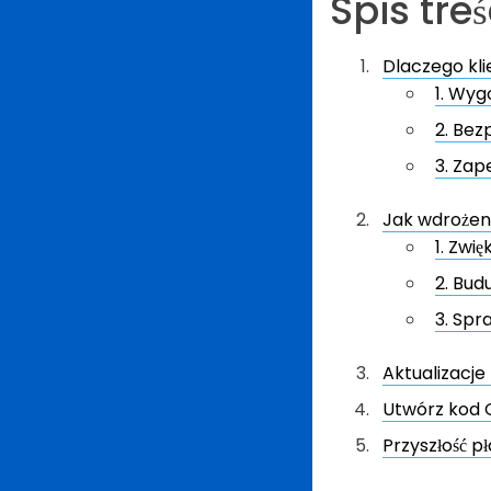
Spis treś
Dlaczego kli
1. Wy
2. Bez
3. Zap
Jak wdrożen
1. Zwi
2. Bud
3. Spr
Aktualizacj
Utwórz kod 
Przyszłość p