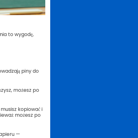
nia to wygodę,
owadzają piny do
eszysz, możesz po
 musisz kopiować i
nieważ możesz po
apieru —