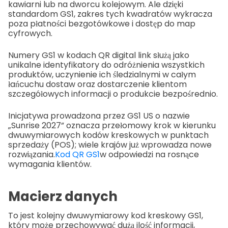
kawiarni lub na dworcu kolejowym. Ale dzięki
standardom GS1, zakres tych kwadratów wykracza
poza płatności bezgotówkowe i dostęp do map
cyfrowych.
Numery GS1 w kodach QR digital link służą jako
unikalne identyfikatory do odróżnienia wszystkich
produktów, uczynienie ich śledzialnymi w całym
łańcuchu dostaw oraz dostarczenie klientom
szczegółowych informacji o produkcie bezpośrednio.
Inicjatywa prowadzona przez GS1 US o nazwie
„Sunrise 2027” oznacza przełomowy krok w kierunku
dwuwymiarowych kodów kreskowych w punktach
sprzedaży (POS); wiele krajów już wprowadza nowe
rozwiązania.
Kod QR GS1
w odpowiedzi na rosnące
wymagania klientów.
Macierz danych
To jest kolejny dwuwymiarowy kod kreskowy GS1,
który może przechowywać dużą ilość informacji,