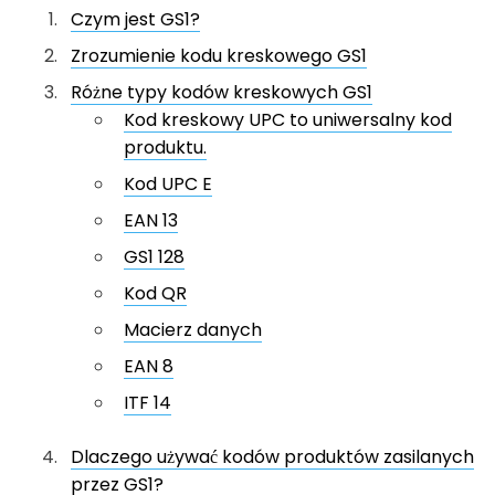
Czym jest GS1?
Zrozumienie kodu kreskowego GS1
Różne typy kodów kreskowych GS1
Kod kreskowy UPC to uniwersalny kod
produktu.
Kod UPC E
EAN 13
GS1 128
Kod QR
Macierz danych
EAN 8
ITF 14
Dlaczego używać kodów produktów zasilanych
przez GS1?