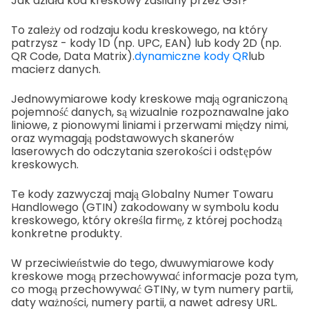
Jak działa kod kreskowy zasilany przez GS1?
To zależy od rodzaju kodu kreskowego, na który
patrzysz - kody 1D (np. UPC, EAN) lub kody 2D (np.
QR Code, Data Matrix).
dynamiczne kody QR
lub
macierz danych.
Jednowymiarowe kody kreskowe mają ograniczoną
pojemność danych, są wizualnie rozpoznawalne jako
liniowe, z pionowymi liniami i przerwami między nimi,
oraz wymagają podstawowych skanerów
laserowych do odczytania szerokości i odstępów
kreskowych.
Te kody zazwyczaj mają Globalny Numer Towaru
Handlowego (GTIN) zakodowany w symbolu kodu
kreskowego, który określa firmę, z której pochodzą
konkretne produkty.
W przeciwieństwie do tego, dwuwymiarowe kody
kreskowe mogą przechowywać informacje poza tym,
co mogą przechowywać GTINy, w tym numery partii,
daty ważności, numery partii, a nawet adresy URL.