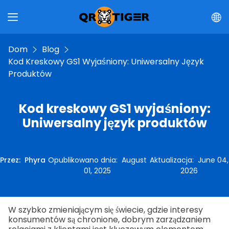
Dom
Blog
Kod Kreskowy GS1 Wyjaśniony: Uniwersalny Język
Produktów
Kod kreskowy GS1 wyjaśniony:
Uniwersalny język produktów
Przez
:
Phyra
Opublikowano dnia
:
August
Aktualizacja
:
June 04,
01, 2025
2026
W szybko zmieniającym się świecie, gdzie interesy
konsumentów są chronione, dobrym zarządzaniem