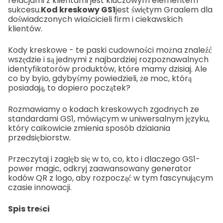
relacjami z klientami jest kluczowym elementem
sukcesu.
Kod kreskowy GS1
jest świętym Graalem dla
doświadczonych właścicieli firm i ciekawskich
klientów.
Kody kreskowe - te paski cudowności można znaleźć
wszędzie i są jednymi z najbardziej rozpoznawalnych
identyfikatorów produktów, które mamy dzisiaj. Ale
co by było, gdybyśmy powiedzieli, że moc, którą
posiadają, to dopiero początek?
Rozmawiamy o kodach kreskowych zgodnych ze
standardami GS1, mówiącym w uniwersalnym języku,
który całkowicie zmienia sposób działania
przedsiębiorstw.
Przeczytaj i zagłęb się w to, co, kto i dlaczego GS1-
power magic, odkryj zaawansowany generator
kodów QR z logo, aby rozpocząć w tym fascynującym
czasie innowacji.
Spis treści