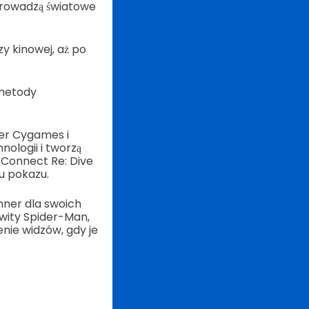
prowadzą światowe
y kinowej, aż po
 metody
ier Cygames i
nologii i tworzą
 Connect Re: Dive
u pokazu.
nner dla swoich
owity Spider-Man,
enie widzów, gdy je