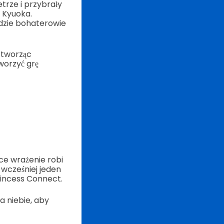
trze i przybrały
i Kyuoka.
gdzie bohaterowie
i tworząc
worzyć grę
ce wrażenie robi
wcześniej jeden
incess Connect.
 niebie, aby