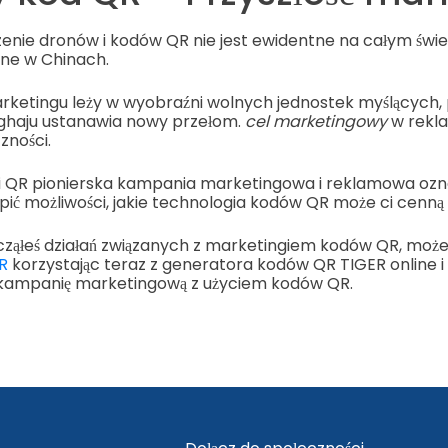
nie dronów i kodów QR nie jest ewidentne na całym świec
żne w Chinach.
arketingu leży w wyobraźni wolnych jednostek myślących,
ghaju ustanawia nowy przełom.
cel marketingowy
w rekl
zności.
i QR pionierska kampania marketingowa i reklamowa ozna
ić możliwości, jakie technologia kodów QR może ci cenną
zacząłeś działań związanych z marketingiem kodów QR, moż
R
korzystając teraz z generatora kodów QR TIGER online i 
 kampanię marketingową z użyciem kodów QR.