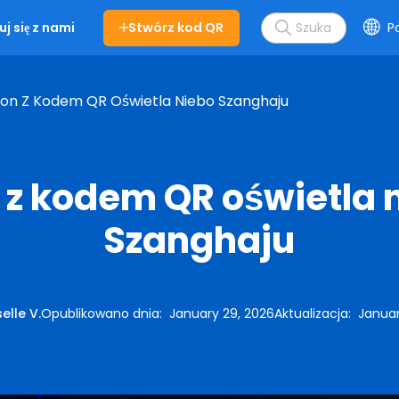
Stwórz kod QR
Po
j się z nami
on Z Kodem QR Oświetla Niebo Szanghaju
 z kodem QR oświetla 
Szanghaju
elle V.
Opublikowano dnia
:
January 29, 2026
Aktualizacja
:
Januar