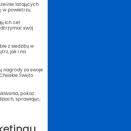
ześnie latających
ę w powietrzu.
ą ich cel
odtrzymać swój
ie z siedzibą w
z, jak i na
ą nagrody za swoje
Chińskie Święto
skiwania, pokaz
ziach, sprawiając,
ketingu