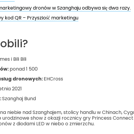
marketingowy dronów w Szanghaju odbywa się dwa razy.
 kod QR – Przyszłość marketingu
obili?
s i Bili Bili
nów:
ponad 1 500
sług dronowych:
EHCross
etnia 2021
:
Szanghaj Bund
na niebie nad Szanghajem, stolicy handlu w Chinach, Cygame
 urodzinowe show z okazji rocznicy gry Princess Connect 
ronów z diodami LED w niebo o zmierzchu.