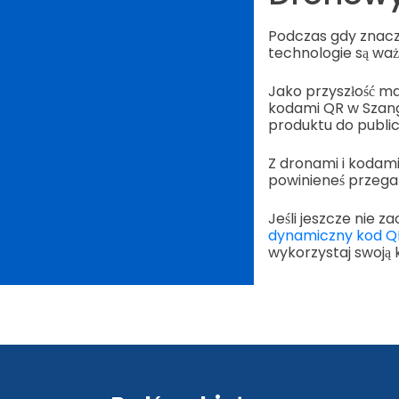
Podczas gdy znacze
technologie są wa
Jako przyszłość m
kodami QR w Szan
produktu do public
Z dronami i kodam
powinieneś przegap
Jeśli jeszcze nie 
dynamiczny kod Q
wykorzystaj swoją