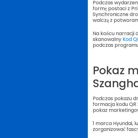
Podczas wydarzenia
formę postaci z Pri
Synchroniczne dron
walczą z potworam
Na końcu narracji 
skanowalny
Kod Q
podczas programu
Pokaz m
Szangha
Podczas pokazu dro
formacja kodu QR 
pokaz marketingow
1 marca Hyundai, 
zorganizować fasc