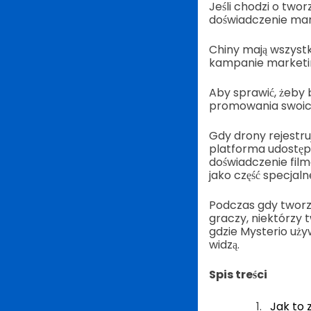
Jeśli chodzi o tw
doświadczenie mar
Chiny mają wszystk
kampanie marketin
Aby sprawić, żeby 
promowania swoich
Gdy drony rejestruj
platforma udostępni
doświadczenie film
jako część specjal
Podczas gdy tworz
graczy, niektórzy 
gdzie Mysterio uży
widzą.
Spis treści
Jak to z