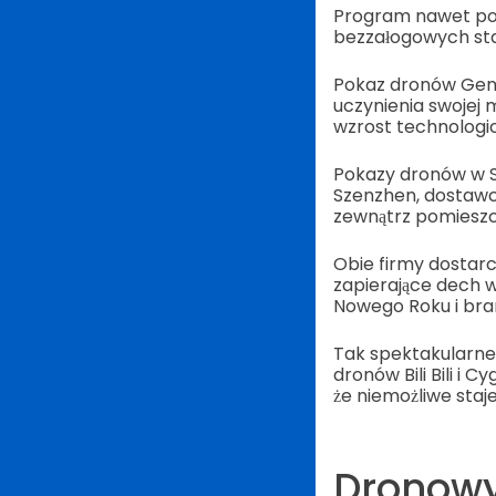
Program nawet pobi
bezzałogowych stat
Pokaz dronów Genes
uczynienia swojej 
wzrost technologi
Pokazy dronów w Sz
Szenzhen, dostawc
zewnątrz pomieszc
Obie firmy dostar
zapierające dech w
Nowego Roku i bra
Tak spektakularne,
dronów Bili Bili i
że niemożliwe staje
Dronowy