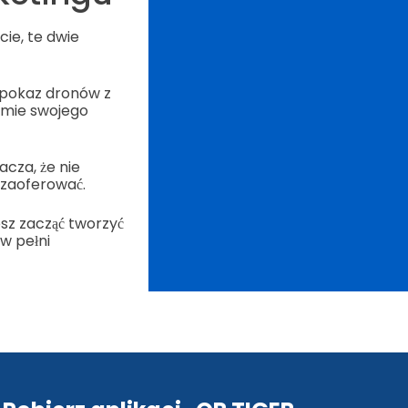
ie, te dwie
 pokaz dronów z
amie swojego
cza, że nie
 zaoferować.
esz zacząć tworzyć
w pełni