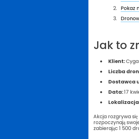
Pokaz 
Dronowy
Jak to zr
Klient:
Cygame
Liczba dro
Dostawca u
Data:
17 kwi
Lokalizacja
Akcja rozgrywa się 
rozpoczynają swoje
zabierając 1 500 d