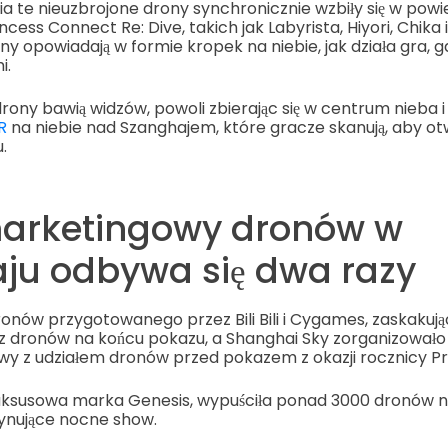
 te nieuzbrojone drony synchronicznie wzbiły się w powie
ncess Connect Re: Dive, takich jak Labyrista, Hiyori, Chika 
y opowiadają w formie kropek na niebie, jak działa gra, 
i.
drony bawią widzów, powoli zbierając się w centrum nieba 
R
na niebie nad Szanghajem, które gracze skanują, aby ot
.
arketingowy dronów w
ju odbywa się dwa razy
nów przygotowanego przez Bili Bili i Cygames, zaskakują
z dronów na końcu pokazu, a Shanghai Sky zorganizowało 
y z udziałem dronów przed pokazem z okazji rocznicy Pr
luksusowa marka Genesis, wypuściła ponad 3000 dronów na
ynujące nocne show.