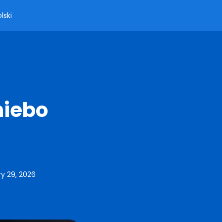
lski
niebo
y 29, 2026