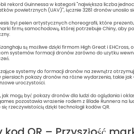
ł rekord Guinnessa w kategorii "największa liczba jednoc
ków powietrznych (UAV)", łącznie 3281 dronów unosiło si
is był pełen artystycznych choreografii, które prezentuj
marki firmą samochodową, której potrzebuje Chiny, aby p
czny.
anghaju są możliwe dzięki firmom High Great i EHCross, ob
om systemów formacji dronów zarówno do użytku wewnątr
zeń.
czające systemy do formacji dronów na zewnątrz otrzymuj
 piersiach pokazy dronów na różne wydarzenia, takie jak 
nżowe uroczystości.
 jak mogą być pokazy dronów dla ludzi do oglądania i okla
 Cygames pozostawia wrażenie rodem z Blade Runnera na lud
 się rzeczywistością dzięki technologii kodów QR.
 kod QR – Przyszłość mar