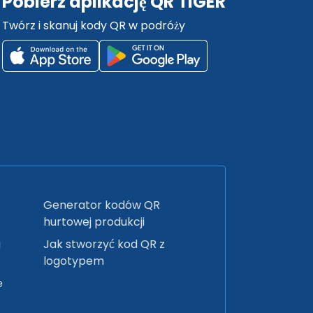
Pobierz aplikację QR TIGER
Twórz i skanuj kody QR w podróży
Generator kodów QR
hurtowej produkcji
a
Jak stworzyć kod QR z
logotypem
e