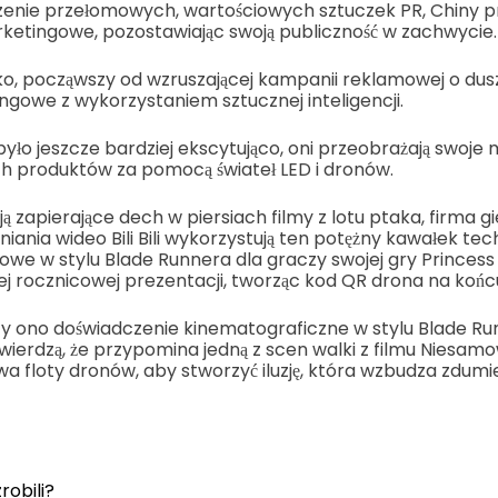
orzenie przełomowych, wartościowych sztuczek PR, Chiny 
ketingowe, pozostawiając swoją publiczność w zachwycie.
o, począwszy od wzruszającej kampanii reklamowej o dusz
gowe z wykorzystaniem sztucznej inteligencji.
było jeszcze bardziej ekscytująco, oni przeobrażają swoje
 produktów za pomocą świateł LED i dronów.
ą zapierające dech w piersiach filmy z lotu ptaka, firma g
ania wideo Bili Bili wykorzystują ten potężny kawałek tech
owe w stylu Blade Runnera dla graczy swojej gry Princess
nej rocznicowej prezentacji, tworząc kod QR drona na końc
y ono doświadczenie kinematograficzne w stylu Blade Ru
twierdzą, że przypomina jedną z scen walki z filmu Niesam
wa floty dronów, aby stworzyć iluzję, która wzbudza zdumi
robili?