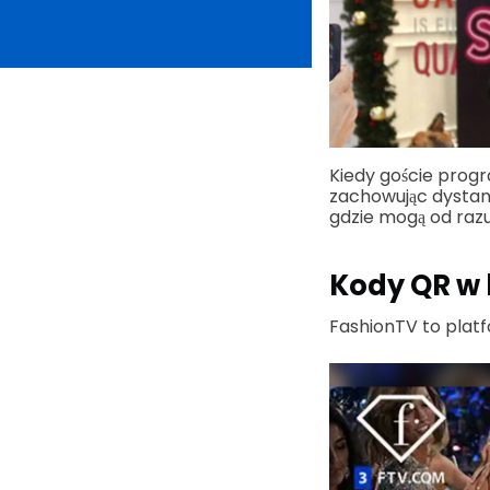
Kiedy goście progr
zachowując dystans
gdzie mogą od razu
Kody QR w 
FashionTV to platf