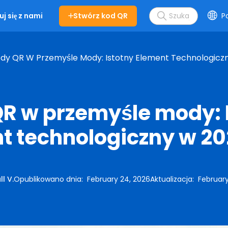
Stwórz kod QR
Po
j się z nami
dy QR W Przemyśle Mody: Istotny Element Technologicz
R w przemyśle mody: 
t technologiczny w 20
ll V.
Opublikowano dnia
:
February 24, 2026
Aktualizacja
:
February