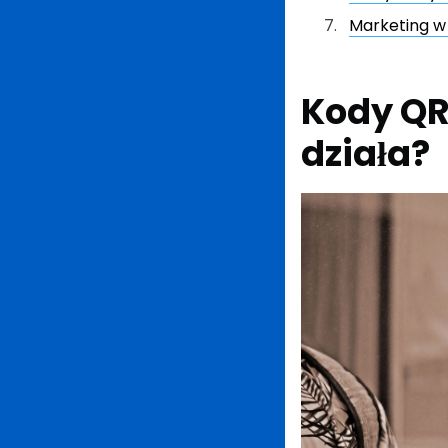
Marketing w 
Kody QR
działa?