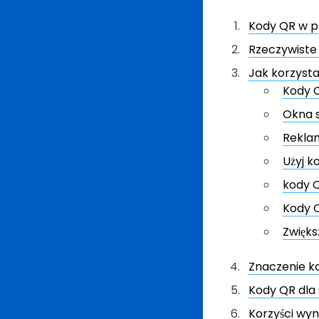
Kody QR w p
Rzeczywiste
Jak korzyst
Kody 
Okna 
Rekla
Użyj k
kody 
Kody 
Zwięks
Znaczenie k
Kody QR dla 
Korzyści wyn