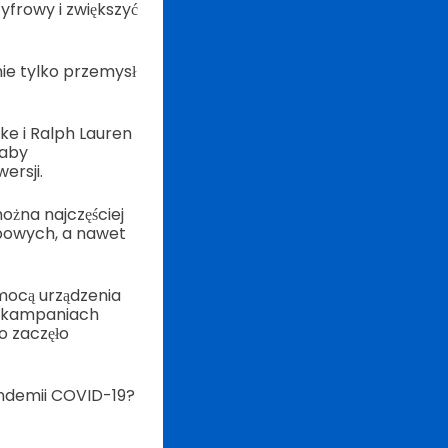
frowy i zwiększyć
nie tylko przemysł
Nike i Ralph Lauren
 aby
ersji.
żna najczęściej
epowych, a nawet
mocą urządzenia
w kampaniach
o zaczęło
ndemii COVID-19?