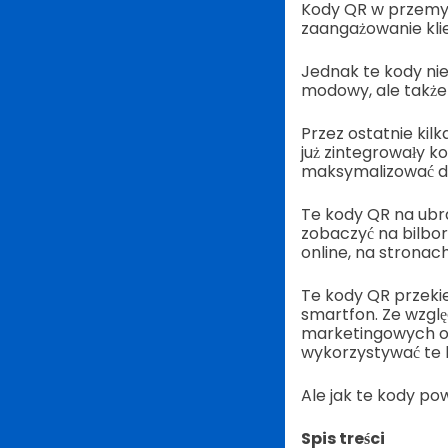
Kody QR w przemyś
zaangażowanie kli
Jednak te kody nie 
modowy, ale także 
Przez ostatnie kilka
już zintegrowały 
maksymalizować doś
Te kody QR na ubr
zobaczyć na bilbo
online, na strona
Te kody QR przekie
smartfon. Ze wzgl
marketingowych off
wykorzystywać te 
Ale jak te kody p
Spis treści