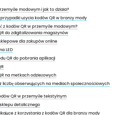
rzemyśle modowym i jak to działa?
 przypadki użycia kodów QR w branży mody
ać z kodów QR w przemyśle modowym?
QR do zdigitalizowania magazynów
sklepowe dla zakupów online
ma LED
odu QR do pobrania aplikacji
QR
QR na metkach odzieżowych
z liczbę obserwujących na mediach społecznościowych
odów QR w przemyśle tekstylnym
sklepu detalicznego
ikające z korzystania z kodów QR dla branży mody