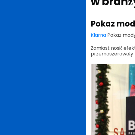
w bran
Pokaz mod
Klarna
Pokaz mody 
Zamiast nosić efekt
przemaszerowały p