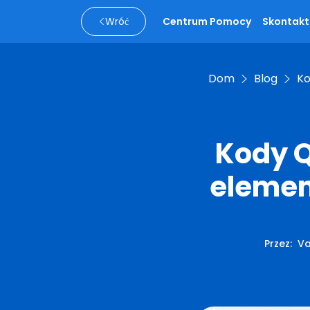
Wróć
Centrum Pomocy
Skontaktu
Dom
Blog
Ko
Kody Q
elemen
Przez
:
Va