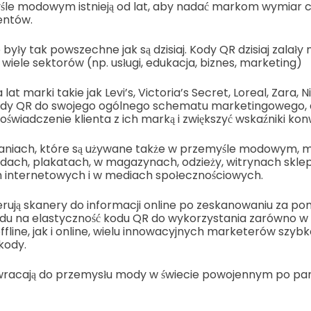
le modowym istnieją od lat, aby nadać markom wymiar cy
entów.
były tak powszechne jak są dzisiaj. Kody QR dzisiaj zalały 
wiele sektorów (np. usługi, edukacja, biznes, marketing)
 lat marki takie jak Levi’s, Victoria’s Secret, Loreal, Zara, 
kody QR do swojego ogólnego schematu marketingowego,
wiadczenie klienta z ich marką i zwiększyć wskaźniki konw
aniach, które są używane także w przemyśle modowym, mo
rdach, plakatach, w magazynach, odzieży, witrynach skl
ch internetowych i w mediach społecznościowych.
rują skanery do informacji online po zeskanowaniu za po
ędu na elastyczność kodu QR do wykorzystania zarówno 
line, jak i online, wielu innowacyjnych marketerów szybk
kody.
owracają do przemysłu mody w świecie powojennym po pa