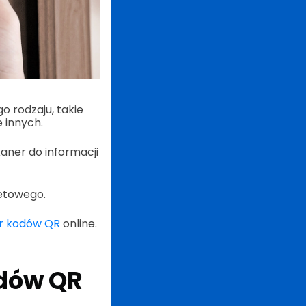
 rodzaju, takie
e innych.
aner do informacji
netowego.
r kodów QR
online.
odów QR