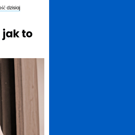
ć dzisiaj
jak to