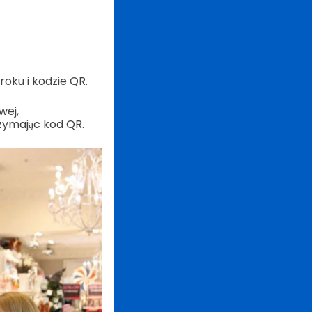
oku i kodzie QR.
wej,
zymając kod QR.