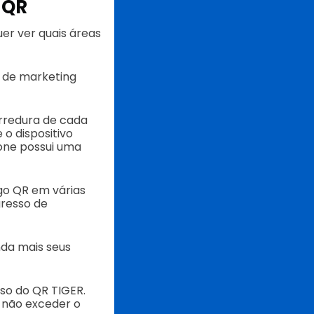
 QR
r ver quais áreas
 de marketing
arredura de cada
 o dispositivo
lone possui uma
o QR em várias
gresso de
nda mais seus
rso do QR TIGER.
 não exceder o