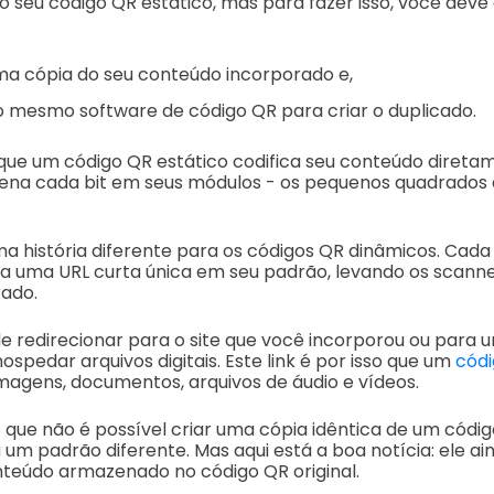
 seu código QR estático, mas para fazer isso, você deve
a cópia do seu conteúdo incorporado e,
o mesmo software de código QR para criar o duplicado.
que um código QR estático codifica seu conteúdo diretam
ena cada bit em seus módulos - os pequenos quadrado
ma história diferente para os códigos QR dinâmicos. Cad
 uma URL curta única em seu padrão, levando os scanne
ado.
e redirecionar para o site que você incorporou ou para 
ospedar arquivos digitais. Este link é por isso que um
códi
agens, documentos, arquivos de áudio e vídeos.
que não é possível criar uma cópia idêntica de um códig
um padrão diferente. Mas aqui está a boa notícia: ele ai
eúdo armazenado no código QR original.