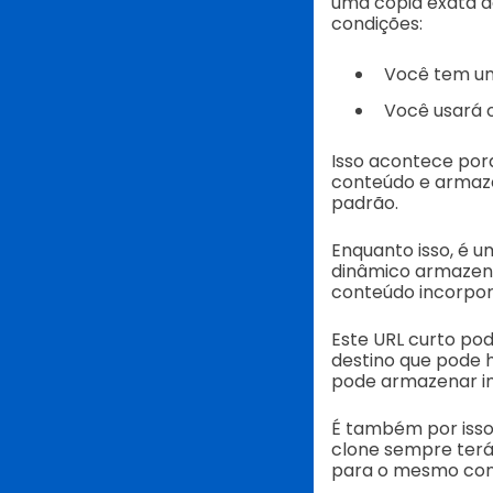
uma cópia exata do
condições:
Você tem um
Você usará 
Isso acontece por
conteúdo e armaz
padrão.
Enquanto isso, é u
dinâmico armazena
conteúdo incorpor
Este URL curto pod
destino que pode h
pode armazenar im
É também por isso 
clone sempre terá 
para o mesmo cont