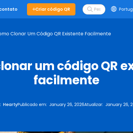
Criar código QR
Portug
 contato
omo Clonar Um Código QR Existente Facilmente
lonar um código QR ex
facilmente
:
Hearty
Publicado em
:
January 26, 2026
Atualizar
:
January 26, 