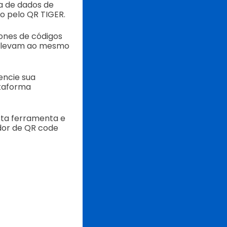
a de dados de
o pelo QR TIGER.
lones de códigos
ue levam ao mesmo
encie sua
ataforma
sta ferramenta e
dor de QR code