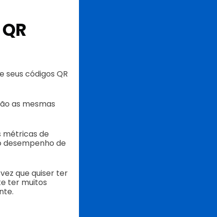
 QR
de seus códigos QR
erão as mesmas
s métricas de
ar o desempenho de
vez que quiser ter
e ter muitos
nte.