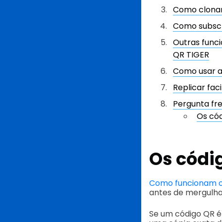
Como clonar
Como subscr
Outras func
QR TIGER
Como usar a
Replicar fa
Pergunta fr
Os cód
Os códig
Como funcionam o
antes de mergulha
Se um código QR é 