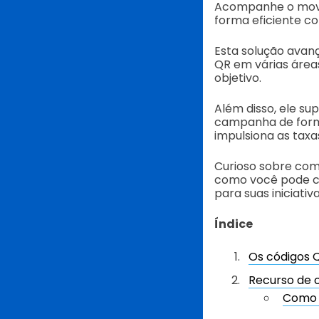
Acompanhe o movim
forma eficiente c
Esta solução avanç
QR em várias área
objetivo.
Além disso, ele su
campanha de forma
impulsiona as taxa
Curioso sobre com
como você pode cr
para suas iniciativ
Índice
Os códigos Q
Recurso de 
Como 