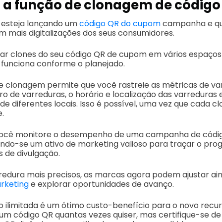
 a função de clonagem de código
 esteja lançando um
código QR do cupom
campanha e que
m mais digitalizações dos seus consumidores.
ar clones do seu código QR de cupom em vários espaços
e funciona conforme o planejado.
de clonagem permite que você rastreie as métricas de v
o de varreduras, o horário e localização das varreduras e
de diferentes locais. Isso é possível, uma vez que cada c
e.
 você monitore o desempenho de uma campanha de códig
ando-se um ativo de marketing valioso para traçar o pro
s de divulgação.
edura mais precisos, as marcas agora podem ajustar ai
rketing
e explorar oportunidades de avanço.
o ilimitada é um ótimo custo-benefício para o novo recu
um código QR quantas vezes quiser, mas certifique-se de