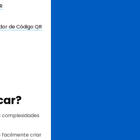
R
ador de Código QR
icar?
s complexidades
 facilmente criar