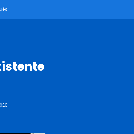
uês
istente
2026