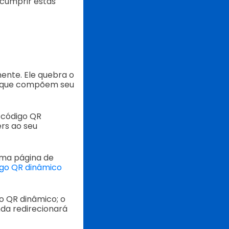
 cumprir estas
ente. Ele quebra o
s que compõem seu
a código QR
rs ao seu
uma página de
go QR dinâmico
o QR dinâmico; o
nda redirecionará