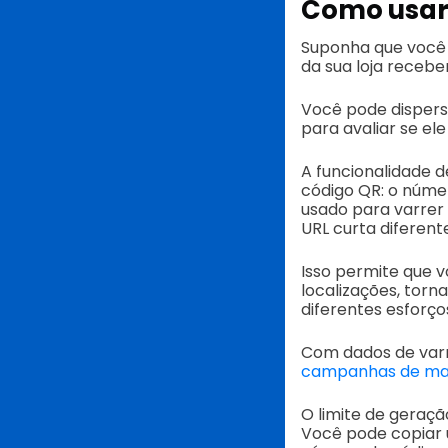
Como usar
Suponha que você
da sua loja recebe
Você pode dispers
para avaliar se el
A funcionalidade 
código QR: o númer
usado para varrer 
URL curta diferent
Isso permite que
localizações, torn
diferentes esforço
Com dados de varr
campanhas de ma
O limite de geraçã
Você pode copiar 