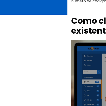
número de códigos
Como cl
existen