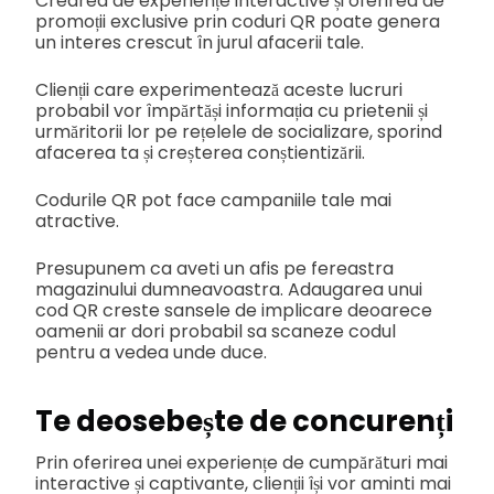
Crearea de experiențe interactive și oferirea de
promoții exclusive prin coduri QR poate genera
un interes crescut în jurul afacerii tale.
Clienții care experimentează aceste lucruri
probabil vor împărtăși informația cu prietenii și
urmăritorii lor pe rețelele de socializare, sporind
afacerea ta și creșterea conștientizării.
Codurile QR pot face campaniile tale mai
atractive.
Presupunem ca aveti un afis pe fereastra
magazinului dumneavoastra. Adaugarea unui
cod QR creste sansele de implicare deoarece
oamenii ar dori probabil sa scaneze codul
pentru a vedea unde duce.
Te deosebește de concurenți
Prin oferirea unei experiențe de cumpărături mai
interactive și captivante, clienții își vor aminti mai