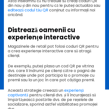
Asta înseamnă că nu trebuie să creați coduri QR
din nou și din nou pentru că le puteți actualiza sau
editează codul tău QR
conținut cu informații noi
oricând.
Distrează oamenii cu
experiențe interactive
Magazinele de retail pot folosi coduri QR pentru
a crea experiențe interactive care să atragă
clienții.
De exemplu, puteți plasa un cod QR pe vitrina
dvs. care îi îndrumă pe clienți către o pagină de
destinație unde pot participa la o promoție cu
premii sau la un joc în care pot câștiga premii.
Această strategie creează un
experiență
captivantă
pentru clienții dvs. și îi încurajează să
împărtășească postările dvs. de pe rețelele de
socializare, sporind astfel vizibilitatea promoției
dvs.