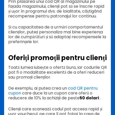
Prin plasarea unui cod QR al magazinului pe
fațada magazinului, clienții pot să se înscrie rapid
și ușor în programul dvs. de loialitate, câștigând
recompense pentru patronajul lor continuu.
Și cu capacitatea de a urmări comportamentul
clienților, puteți personaliza mai bine experiența
lor de cumpărături și să adaptați recompensele la
preferințele lor.
Oferiți promoții pentru clienți
Toată lumea iubește o ofertă bună, iar codurile QR
pot fi o modalitate excelentă de a oferi reduceri
sau promoții clienților.
De exemplu, ai putea crea un
cod QR pentru
cupon
care duce la un cupon care oferă o
reducere de 10% la achiziții de peste
50 dolari
.
Clienții care scanează codul pot accesa rapid și
ușor voucherul, pe care îl pot folosi la casa de