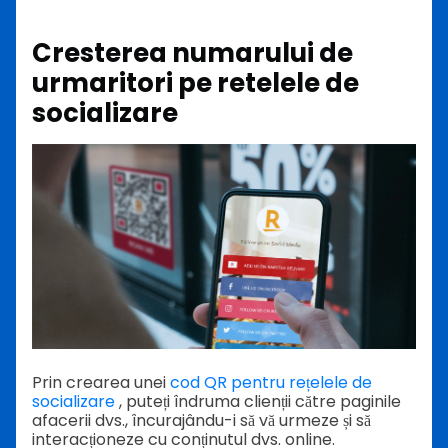
Cresterea numarului de
urmaritori pe retelele de
socializare
Prin crearea unei
cod QR pentru rețelele de
socializare
, puteți îndruma clienții către paginile
afacerii dvs., încurajându-i să vă urmeze și să
interacționeze cu conținutul dvs. online.