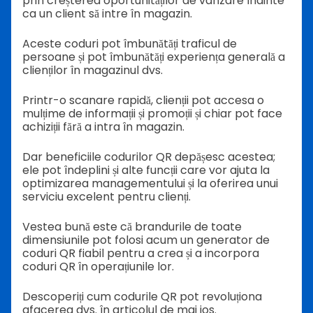
prin creșterea oportunităților de vânzare înainte
ca un client să intre în magazin.
Aceste coduri pot îmbunătăți traficul de
persoane și pot îmbunătăți experiența generală a
clienților în magazinul dvs.
Printr-o scanare rapidă, clienții pot accesa o
mulțime de informații și promoții și chiar pot face
achiziții fără a intra în magazin.
Dar beneficiile codurilor QR depășesc acestea;
ele pot îndeplini și alte funcții care vor ajuta la
optimizarea managementului și la oferirea unui
serviciu excelent pentru clienți.
Vestea bună este că brandurile de toate
dimensiunile pot folosi acum un generator de
coduri QR fiabil pentru a crea și a incorpora
coduri QR în operațiunile lor.
Descoperiți cum codurile QR pot revoluționa
afacerea dvs. în articolul de mai jos.