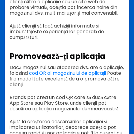
clienți către o aplicație sau un site web de
probare virtuală, aceștia pot încerca haine din
magazinul dvs. mult mai ușor și mai convenabil.
Ajută clienții să facă achiziții informate și
îmbunătățește experiența lor generală de
cumpărături.
Promovează-ți aplicația
Dacă magazinul sau afacerea dvs. are o aplicație,
folosind
cod QR al magazinului de aplicații
Poate
fi o modalitate excelentă de a o promova către
clienți.
Brands pot crea un cod QR care să ducă către
App Store sau Play Store, unde clienții pot
descărca aplicația magazinului dumneavoastră.
Ajută la creșterea descărcărilor aplicației și
implicarea utilizatorilor, deoarece aceștia pot
accesa rapid și ușor aplicația și pot fi la curent cu