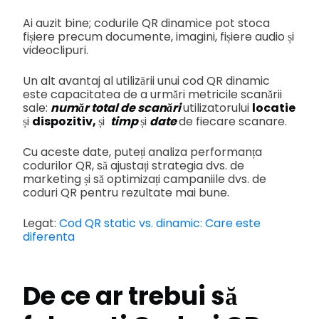
Ai auzit bine; codurile QR dinamice pot stoca
fișiere precum documente, imagini, fișiere audio și
videoclipuri.
Un alt avantaj al utilizării unui cod QR dinamic
este capacitatea de a urmări metricile scanării
sale:
număr total de scanări
utilizatorului
locatie
și
dispozitiv,
și
timp
și
date
de fiecare scanare.
Cu aceste date, puteți analiza performanța
codurilor QR, să ajustați strategia dvs. de
marketing și să optimizați campaniile dvs. de
coduri QR pentru rezultate mai bune.
Legat:
Cod QR static vs. dinamic: Care este
diferenta
De ce ar trebui să