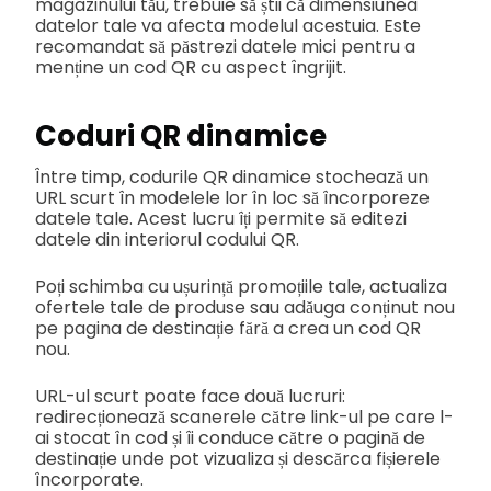
magazinului tău, trebuie să știi că dimensiunea
datelor tale va afecta modelul acestuia. Este
recomandat să păstrezi datele mici pentru a
menține un cod QR cu aspect îngrijit.
Coduri QR dinamice
Între timp, codurile QR dinamice stochează un
URL scurt în modelele lor în loc să încorporeze
datele tale. Acest lucru îți permite să editezi
datele din interiorul codului QR.
Poți schimba cu ușurință promoțiile tale, actualiza
ofertele tale de produse sau adăuga conținut nou
pe pagina de destinație fără a crea un cod QR
nou.
URL-ul scurt poate face două lucruri:
redirecționează scanerele către link-ul pe care l-
ai stocat în cod și îi conduce către o pagină de
destinație unde pot vizualiza și descărca fișierele
încorporate.