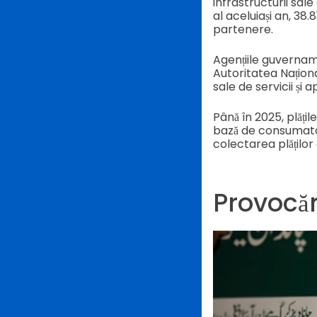
infrastructurii sal
al aceluiași an, 38
partenere.
Agențiile guvername
Autoritatea Națion
sale de servicii și a
Până în 2025, plățil
bază de consumator
colectarea plăților 
Provocăr