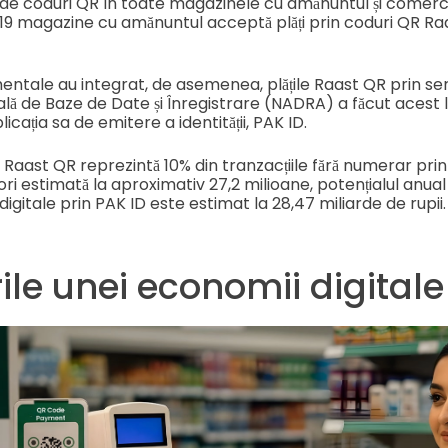
e de coduri QR în toate magazinele cu amănuntul și comerci
.819 magazine cu amănuntul acceptă plăți prin coduri QR Ra
ntale au integrat, de asemenea, plățile Raast QR prin servi
ală de Baze de Date și Înregistrare (NADRA) a făcut acest 
plicația sa de emitere a identității, PAK ID.
e Raast QR reprezintă 10% din tranzacțiile fără numerar prin 
i estimată la aproximativ 27,2 milioane, potențialul anua
digitale prin PAK ID este estimat la 28,47 miliarde de rupii.
ile unei economii digitale