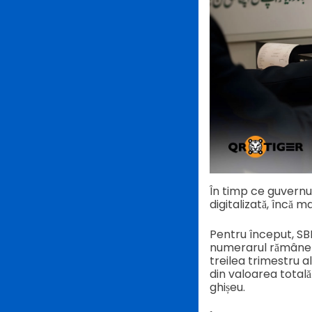
În timp ce guvernu
digitalizată, încă 
Pentru început, SBP
numerarul rămâne p
treilea trimestru a
din valoarea totală
ghișeu.