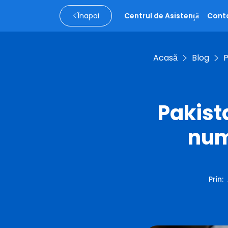
Înapoi
Centrul de Asistență
Cont
Acasă
Blog
P
Pakist
num
Prin
: