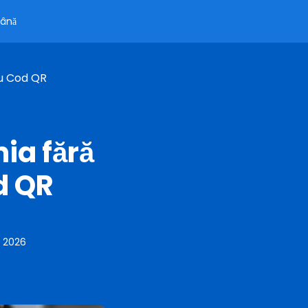
ână
Cu Cod QR
ia fără
d QR
, 2026