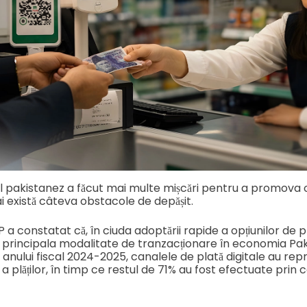
l pakistanez a făcut mai multe mișcări pentru a promova
mai există câteva obstacole de depășit.
 a constatat că, în ciuda adoptării rapide a opțiunilor de pl
rincipala modalitate de tranzacționare în economia Pakis
l anului fiscal 2024-2025, canalele de plată digitale au r
 a plăților, în timp ce restul de 71% au fost efectuate prin 