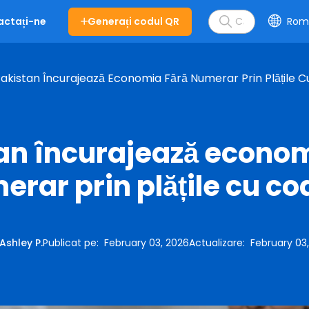
Generați codul QR
Rom
actați-ne
akistan Încurajează Economia Fără Numerar Prin Plățile 
an încurajează econom
erar prin plățile cu co
Ashley P.
Publicat pe
:
February 03, 2026
Actualizare
:
February 03