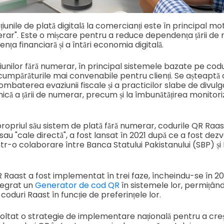
unile de plată digitală la comercianți este în principal moti
erar". Este o mișcare pentru a reduce dependența țării de
a financiară și a întări economia digitală.
iunilor fără numerar, în principal sistemele bazate pe codur
 cumpărăturile mai convenabile pentru clienți. Se așteaptă
 combaterea evaziunii fiscale și a practicilor slabe de divu
ă a țării de numerar, precum și la îmbunătățirea monitoriză
propriul său sistem de plată fără numerar, codurile QR Raa
au "cale directă", a fost lansat în 2021 după ce a fost dez
tr-o colaborare între Banca Statului Pakistanului (SBP) și F
Raast a fost implementat în trei faze, încheindu-se în 20
tegrat un
Generator de cod QR
în sistemele lor, permițând 
coduri Raast în funcție de preferințele lor.
voltat o strategie de implementare națională pentru a creș