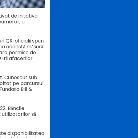
vat de inițiativa
 numerar, a
i QR, oficialii spun
 ca această măsură
lgare permise de
rii afacerilor
st. Cunoscut sub
voltat pe parcursul
undația Bill &
22. Băncile
utilizatorilor să
te disponibilitatea