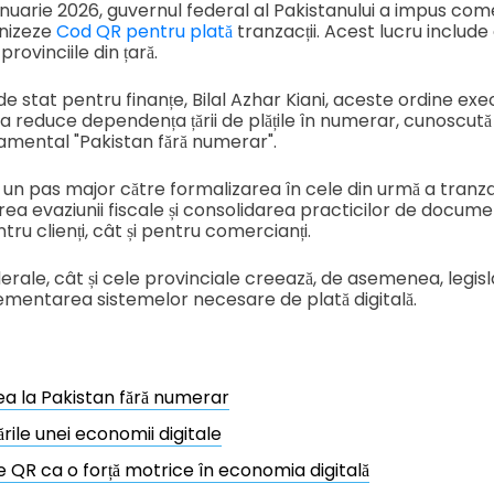
nuarie 2026, guvernul federal al Pakistanului a impus come
rnizeze
Cod QR pentru plată
tranzacții. Acest lucru include
rovinciile din țară.
i de stat pentru finanțe, Bilal Azhar Kiani, aceste ordine ex
de a reduce dependența țării de plățile în numerar, cunoscu
mental "Pakistan fără numerar".
n pas major către formalizarea în cele din urmă a tranzac
ea evaziunii fiscale și consolidarea practicilor de docum
tru clienți, cât și pentru comercianți.
rale, cât și cele provinciale creează, de asemenea, legisla
lementarea sistemelor necesare de plată digitală.
a la Pakistan fără numerar
rile unei economii digitale
e QR ca o forță motrice în economia digitală