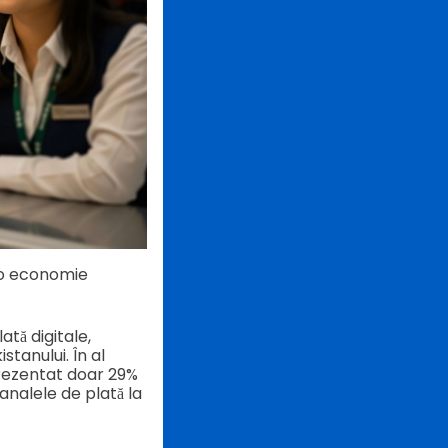
 o economie
ată digitale,
tanului. În al
eprezentat doar 29%
canalele de plată la