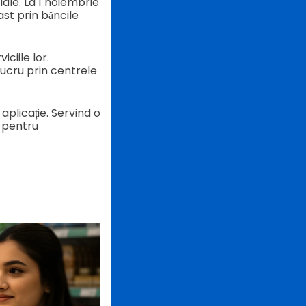
ale. La 1 noiembrie
ast prin băncile
ciile lor.
lucru prin centrele
aplicație. Servind o
l pentru