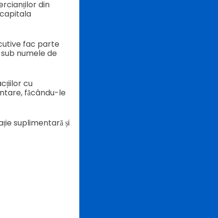
rcianților din
 capitala
ecutive fac parte
tă sub numele de
țiilor cu
entare, făcându-le
ție suplimentară și