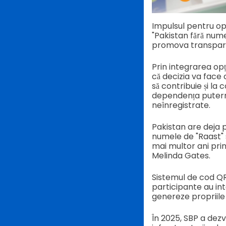
Impulsul pentru opți
"Pakistan fără num
promova transparenț
Prin integrarea opț
că decizia va face
să contribuie și la
dependența puternic
neînregistrate.
Pakistan are deja 
numele de "Raast" s
mai multor ani prin
Melinda Gates.
Sistemul de cod QR 
participante au in
genereze propriile 
În 2025, SBP a dez