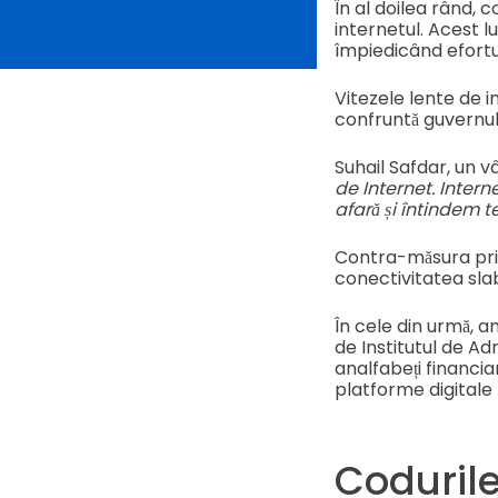
În al doilea rând,
internetul. Acest l
împiedicând efortur
Vitezele lente de i
confruntă guvernul,
Suhail Safdar, un v
de Internet. Interne
afară și întindem t
Contra-măsura princ
conectivitatea slab
În cele din urmă, a
de Institutul de Ad
analfabeți financiar
platforme digitale 
Codurile