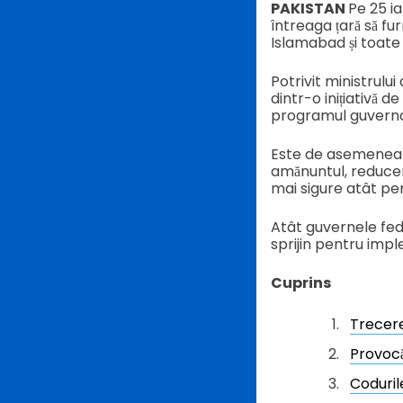
PAKISTAN
Pe 25 ia
întreaga țară să fu
Islamabad și toate p
Potrivit ministrulu
dintr-o inițiativă 
programul guverna
Este de asemenea u
amănuntul, reducer
mai sigure atât pen
Atât guvernele fede
sprijin pentru imp
Cuprins
Trecere
Provocă
Coduril