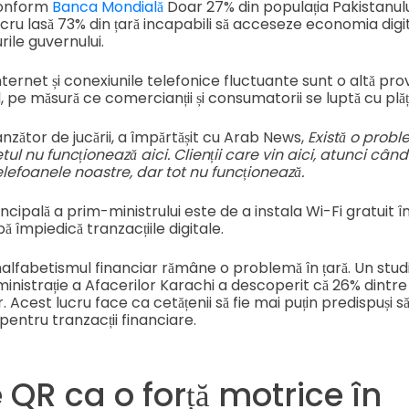
 conform
Banca Mondială
Doar 27% din populația Pakistanulu
ucru lasă 73% din țară incapabili să acceseze economia digit
ile guvernului.
nternet și conexiunile telefonice fluctuante sunt o altă pr
 pe măsură ce comercianții și consumatorii se luptă cu plățil
ânzător de jucării, a împărtășit cu Arab News,
Există o prob
tul nu funcționează aici. Clienții care vin aici, atunci când
elefoanele noastre, dar tot nu funcționează.
ipală a prim-ministrului este de a instala Wi-Fi gratuit în
ă împiedică tranzacțiile digitale.
nalfabetismul financiar rămâne o problemă în țară. Un studi
ministrație a Afacerilor Karachi a descoperit că 26% dintre 
. Acest lucru face ca cetățenii să fie mai puțin predispuși s
pentru tranzacții financiare.
 QR ca o forță motrice în