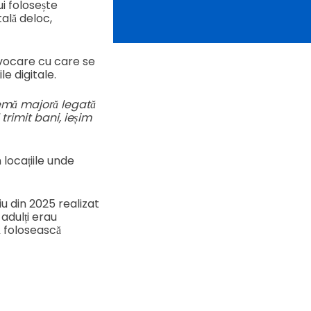
i folosește
ală deloc,
ovocare cu care se
e digitale.
lemă majoră legată
 trimit bani, ieșim
 locațiile unde
u din 2025 realizat
adulți erau
ă folosească