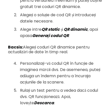
pentru versiunea freemium și puteți obține
gratuit trei coduri QR dinamice.
Alegeți o soluție de cod QR și introduceți
datele necesare.
Alege intre
QR static
și
QR dinamic
, apoi
apasa
Generați codul QR
.
Bacsis:
Alegeți coduri QR dinamice pentru
actualizări de date în timp real.
Personalizați-vă codul QR în funcție de
imaginea mărcii dvs. De asemenea, puteți
adăuga un îndemn pentru a încuraja
acțiunile de la scanere.
Rulați un test pentru a vedea dacă codul
dvs. QR funcționează. Apoi,
lovește
Descarca
.