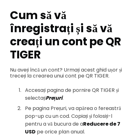
Cum să vă
înregistrați și să vă
creați un cont pe QR
TIGER
Nu aveți încă un cont? Urmați acest ghid ușor și
treceți la crearea unui cont pe QR TIGER.
Accesați pagina de pornire QR TIGER și
selectați
Prețuri
.
Pe pagina Prețuri, va apărea o fereastră
pop-up cu un cod. Copiați și folosiți-l
pentru a vă bucura de a
Reducere de 7
USD
pe orice plan anual.