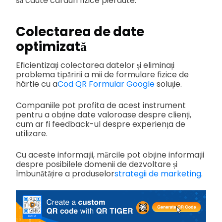
să caute carduri fizice pierdute.
Colectarea de date
optimizată
Eficientizați colectarea datelor și eliminați
problema tipăririi a mii de formulare fizice de
hârtie cu a
Cod QR Formular Google
soluție.
Companiile pot profita de acest instrument
pentru a obține date valoroase despre clienți,
cum ar fi feedback-ul despre experiența de
utilizare.
Cu aceste informații, mărcile pot obține informații
despre posibilele domenii de dezvoltare și
îmbunătățire a produselor
strategii de marketing
.