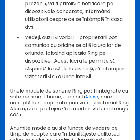
prezență, va fi primită o notificare pe
dispozitivele conectate, informând
utilizatorii despre ce se întâmplă în casa
dvs.
Vedeți, auziți și vorbiți – proprietarii pot
comunica cu oricine se află la ușa lor de
oriunde, folosind aplicația Ring pe
dispozitive. Acest lucru le permite să
răspundă la ușă de la distanță, să întâmpine
vizitatorii și să alunge intrușii.
Unele modele de sonerie Ring pot fi integrate cu
sisteme smart home, cum ar fi
Alexa
, care
acceptă funcții operate prin voce și sistemul Ring
Alarm, care protejează în mod inovator întreaga
casă.
Anumite modele au și o funcție de vedere pe
timp de noapte care îmbunătățește calitatea
video, mai ales în condiții de lumină scăzută.