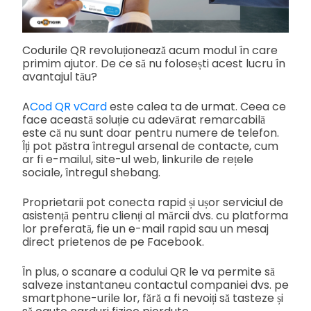
Codurile QR revoluționează acum modul în care
primim ajutor. De ce să nu folosești acest lucru în
avantajul tău?
A
Cod QR vCard
este calea ta de urmat. Ceea ce
face această soluție cu adevărat remarcabilă
este că nu sunt doar pentru numere de telefon.
Îți pot păstra întregul arsenal de contacte, cum
ar fi e-mailul, site-ul web, linkurile de rețele
sociale, întregul shebang.
Proprietarii pot conecta rapid și ușor serviciul de
asistență pentru clienți al mărcii dvs. cu platforma
lor preferată, fie un e-mail rapid sau un mesaj
direct prietenos de pe Facebook.
În plus, o scanare a codului QR le va permite să
salveze instantaneu contactul companiei dvs. pe
smartphone-urile lor, fără a fi nevoiți să tasteze și