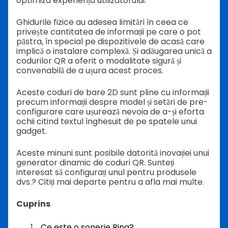
optimiza experiența utilizatorului.
Ghidurile fizice au adesea limitări în ceea ce
privește cantitatea de informații pe care o pot
păstra, în special pe dispozitivele de acasă care
implică o instalare complexă. Și adăugarea unică a
codurilor QR a oferit o modalitate sigură și
convenabilă de a ușura acest proces.
Aceste coduri de bare 2D sunt pline cu informații
precum informații despre model și setări de pre-
configurare care ușurează nevoia de a-și eforta
ochii citind textul înghesuit de pe spatele unui
gadget.
Aceste minuni sunt posibile datorită inovației unui
generator dinamic de coduri QR. Sunteți
interesat să configurați unul pentru produsele
dvs.? Citiți mai departe pentru a afla mai multe.
Cuprins
Ce este o sonerie Ring?