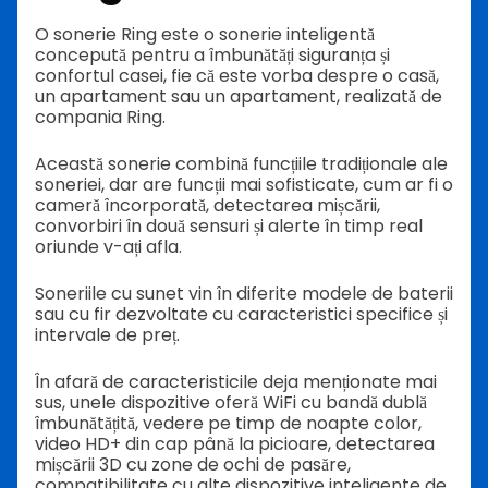
O sonerie Ring este o sonerie inteligentă
concepută pentru a îmbunătăți siguranța și
confortul casei, fie că este vorba despre o casă,
un apartament sau un apartament, realizată de
compania Ring.
Această sonerie combină funcțiile tradiționale ale
soneriei, dar are funcții mai sofisticate, cum ar fi o
cameră încorporată, detectarea mișcării,
convorbiri în două sensuri și alerte în timp real
oriunde v-ați afla.
Soneriile cu sunet vin în diferite modele de baterii
sau cu fir dezvoltate cu caracteristici specifice și
intervale de preț.
În afară de caracteristicile deja menționate mai
sus, unele dispozitive oferă WiFi cu bandă dublă
îmbunătățită, vedere pe timp de noapte color,
video HD+ din cap până la picioare, detectarea
mișcării 3D cu zone de ochi de pasăre,
compatibilitate cu alte dispozitive inteligente de