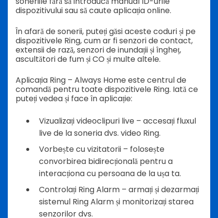
soneriile fără să introducă manual ID-urile
dispozitivului sau să caute aplicația online.
În afară de sonerii, puteți găsi aceste coduri și pe
dispozitivele Ring, cum ar fi senzori de contact,
extensii de rază, senzori de inundații și îngheț,
ascultători de fum și CO și multe altele.
Aplicația Ring – Always Home este centrul de
comandă pentru toate dispozitivele Ring. Iată ce
puteți vedea și face în aplicație:
Vizualizați videoclipuri live – accesați fluxul
live de la soneria dvs. video Ring.
Vorbește cu vizitatorii – folosește
convorbirea bidirecțională pentru a
interacționa cu persoana de la ușa ta.
Controlați Ring Alarm – armați și dezarmați
sistemul Ring Alarm și monitorizați starea
senzorilor dvs.