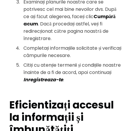
Examinați planurile noastre care se
potrivesc cel mai bine nevoilor dvs. După
ce ați făcut alegerea, faceți clic
Cumpără
acum
. Dacă procedați astfel, veți fi
redirecționat către pagina noastră de
înregistrare.
Completați informațiile solicitate și verificați
câmpurile necesare.
Citiți cu atenție termenii și condițiile noastre
înainte de a fi de acord, apoi continuați
Inregistreaza-te
.
Eficientizați accesul
la informații și
îmbunătățiți