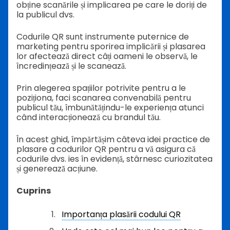
obține scanările și implicarea pe care le doriți de
la publicul dvs.
Codurile QR sunt instrumente puternice de
marketing pentru sporirea implicării și plasarea
lor afectează direct câți oameni le observă, le
încredințează și le scanează.
Prin alegerea spațiilor potrivite pentru a le
poziționa, faci scanarea convenabilă pentru
publicul tău, îmbunătățindu-le experiența atunci
când interacționează cu brandul tău.
În acest ghid, împărtășim câteva idei practice de
plasare a codurilor QR pentru a vă asigura că
codurile dvs. ies în evidență, stârnesc curiozitatea
și generează acțiune.
Cuprins
Importanța plasării codului QR