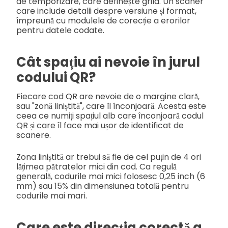
de temporizare, care definește grila. Un scaner
care include detalii despre versiune și format,
împreună cu modulele de corecție a erorilor
pentru datele codate.
Cât spațiu ai nevoie în jurul
codului QR?
Fiecare cod QR are nevoie de o margine clară,
sau "zonă liniștită", care îl înconjoară. Acesta este
ceea ce numiți spațiul alb care înconjoară codul
QR și care îl face mai ușor de identificat de
scanere.
Zona liniștită ar trebui să fie de cel puțin de 4 ori
lățimea pătratelor mici din cod. Ca regulă
generală, codurile mai mici folosesc 0,25 inch (6
mm) sau 15% din dimensiunea totală pentru
codurile mai mari.
Care este direcția corectă a