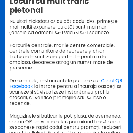
Locuri cu mult trafic
pietonal
Nu uitați niciodată că cu cât codul dvs. primește
mai multă expunere, cu atât sunt mai mari
șansele ca oamenii să-l vadă și să-l scaneze.
Parcurile centrale, marile centre comerciale,
centrele comunitare de recreere și chiar
trotuarele sunt zone perfecte pentru a le
amplasa, deoarece atrag un număr mare de
persoane.
De exemplu, restaurantele pot așeza o
Codul QR
Facebook
la intrare pentru a încuraja oaspeții să
scaneze și să vizualizeze instantaneu profilul
afacerii, să verifice promoțiile sau să lase o
recenzie.
Magazinele și buticurile pot plasa, de asemenea,
coduri QR pe vitrinele lor, permițând trecătorilor
să scaneze rapid codul pentru promoții, reduceri
sau chiar linkuri directe către magazinele online.