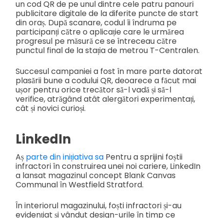
un cod QR de pe unul dintre cele patru panouri
publicitare digitale de la diferite puncte de start
din oraș. După scanare, codul îi îndruma pe
participanți către o aplicație care le urmărea
progresul pe măsură ce se întreceau către
punctul final de la stația de metrou T-Centralen.
Succesul campaniei a fost în mare parte datorat
plasării bune a codului QR, deoarece a făcut mai
ușor pentru orice trecător să-l vadă și să-l
verifice, atrăgând atât alergători experimentați,
cât și novici curioși.
LinkedIn
Aș
parte din inițiativa sa
Pentru a sprijini foștii
infractori în construirea unei noi cariere, LinkedIn
a lansat magazinul concept Blank Canvas
Communal în Westfield Stratford.
În interiorul magazinului, foști infractori și-au
evidențiat și vândut design-urile în timp ce