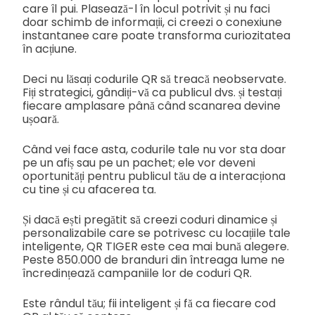
care îl pui. Plasează-l în locul potrivit și nu faci
doar schimb de informații, ci creezi o conexiune
instantanee care poate transforma curiozitatea
în acțiune.
Deci nu lăsați codurile QR să treacă neobservate.
Fiți strategici, gândiți-vă ca publicul dvs. și testați
fiecare amplasare până când scanarea devine
ușoară.
Când vei face asta, codurile tale nu vor sta doar
pe un afiș sau pe un pachet; ele vor deveni
oportunități pentru publicul tău de a interacționa
cu tine și cu afacerea ta.
Și dacă ești pregătit să creezi coduri dinamice și
personalizabile care se potrivesc cu locațiile tale
inteligente, QR TIGER este cea mai bună alegere.
Peste 850.000 de branduri din întreaga lume ne
încredințează campaniile lor de coduri QR.
Este rândul tău; fii inteligent și fă ca fiecare cod