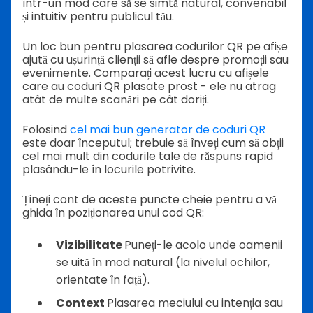
într-un mod care să se simtă natural, convenabil
și intuitiv pentru publicul tău.
Un loc bun pentru plasarea codurilor QR pe afișe
ajută cu ușurință clienții să afle despre promoții sau
evenimente. Comparați acest lucru cu afișele
care au coduri QR plasate prost - ele nu atrag
atât de multe scanări pe cât doriți.
Folosind
cel mai bun generator de coduri QR
este doar începutul; trebuie să înveți cum să obții
cel mai mult din codurile tale de răspuns rapid
plasându-le în locurile potrivite.
Țineți cont de aceste puncte cheie pentru a vă
ghida în poziționarea unui cod QR:
Vizibilitate
Puneți-le acolo unde oamenii
se uită în mod natural (la nivelul ochilor,
orientate în față).
Context
Plasarea meciului cu intenția sau