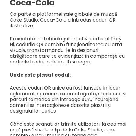
Coca-Cola
Ca parte a platformei sale globale de muzică
Coke Studio, Coca-Cola a introdus coduri QR
ilustrative.
Proiectate de tehnologul creativ și artistul Troy
Ni, codurile QR combină funcționalitatea cu arta
vizuală, transformându-le în designuri
atrăgătoare care se evidențiază în comparație cu
codurile tradiționale în alb și negru.
Unde este plasat codul:
Aceste coduri QR unice au fost lansate în locuri
aglomerate precum cinematografe, stadioane și
parcuri tematice din întreaga SUA, încurajând
oamenii să interacționeze datorită plasării și
designului lor curios.
Când este scanat, ar trimite utilizatorii la cea mai
nouă piesă și videoclip de la Coke Studio, care
combină arta și muzica cu tehnologia.