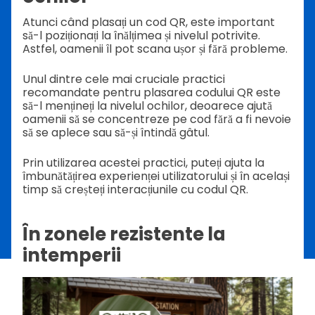
Atunci când plasați un cod QR, este important
să-l poziționați la înălțimea și nivelul potrivite.
Astfel, oamenii îl pot scana ușor și fără probleme.
Unul dintre cele mai cruciale practici
recomandate pentru plasarea codului QR este
să-l mențineți la nivelul ochilor, deoarece ajută
oamenii să se concentreze pe cod fără a fi nevoie
să se aplece sau să-și întindă gâtul.
Prin utilizarea acestei practici, puteți ajuta la
îmbunătățirea experienței utilizatorului și în același
timp să creșteți interacțiunile cu codul QR.
În zonele rezistente la
intemperii