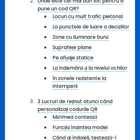
Unde este cel mai bun loc pentru a
pune un cod QR?
Locuri cu mult trafic pietonal
La punctele de luare a deciziilor
Zone cu iluminare bună
Suprafețe plane
Pe afișaje statice
La îndemână și la nivelul ochilor
În zonele rezistente la
intemperii
3 Lucruri de reținut atunci când
personalizați codurile QR
Mărimea contează
Funcția înaintea modei
Când ai îndoieli, testează-l