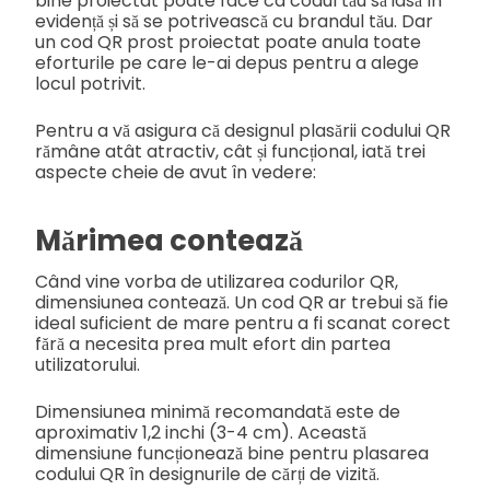
bine proiectat poate face ca codul tău să iasă în
evidență și să se potrivească cu brandul tău. Dar
un cod QR prost proiectat poate anula toate
eforturile pe care le-ai depus pentru a alege
locul potrivit.
Pentru a vă asigura că designul plasării codului QR
rămâne atât atractiv, cât și funcțional, iată trei
aspecte cheie de avut în vedere:
Mărimea contează
Când vine vorba de utilizarea codurilor QR,
dimensiunea contează. Un cod QR ar trebui să fie
ideal suficient de mare pentru a fi scanat corect
fără a necesita prea mult efort din partea
utilizatorului.
Dimensiunea minimă recomandată este de
aproximativ 1,2 inchi (3-4 cm). Această
dimensiune funcționează bine pentru plasarea
codului QR în designurile de cărți de vizită.