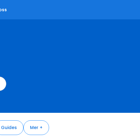
oss
Guides
Mer +