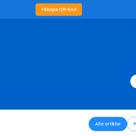
Skapa QR-kod
Alla artiklar
P