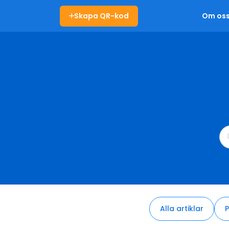
Skapa QR-kod
Om os
Alla artiklar
P