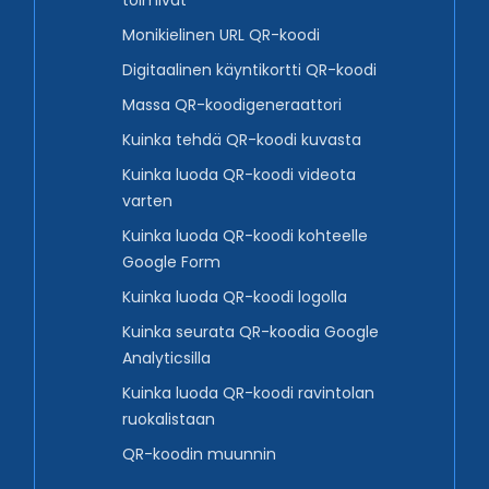
toimivat
Monikielinen URL QR-koodi
Digitaalinen käyntikortti QR-koodi
Massa QR-koodigeneraattori
Kuinka tehdä QR-koodi kuvasta
Kuinka luoda QR-koodi videota
varten
Kuinka luoda QR-koodi kohteelle
Google Form
Kuinka luoda QR-koodi logolla
Kuinka seurata QR-koodia Google
Analyticsilla
Kuinka luoda QR-koodi ravintolan
ruokalistaan
QR-koodin muunnin