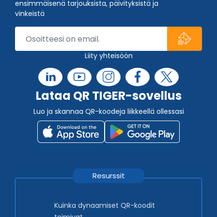
ensimmäisenä tarjouksista, päivityksistä ja
vinkeistä
Liity yhteisöön
Lataa QR TIGER-sovellus
Luo ja skannaa QR-koodeja liikkeellä ollessasi
Resurssit
Kuinka dynaamiset QR-koodit