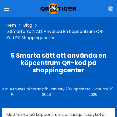
Hem
Blog
5 Smarta Sätt Att Använda En Köpcentrum QR-
Kod På Shoppingcenter
5 Smarta sätt att använda en
köpcentrum QR-kod på
shoppingcenter
Av
:
Ashley
Publicerad på
:
January 29,
Uppdatera
:
January 29,
P.
2026
2026
Med tanke på köpcentrums ostadiga livscykel är